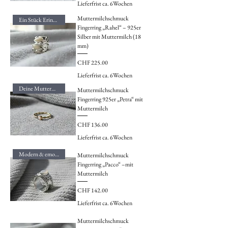
Lieferfrist ca. 6Wochen
Muttermilchschmuck
Ein Stück Erinnerung
Fingerring „Rahel“ – 925er
Silber mit Muttermilch (18
mm)
Preis
CHF 225.00
Lieferfrist ca. 6Wochen
Deine Muttermilch – dein Ring
Muttermilchschmuck
Fingerring 925er „Petra“ mit
Muttermilch
Preis
CHF 136.00
Lieferfrist ca. 6Wochen
Modern & emotional
Muttermilchschmuck
Fingerring „Pacco“ –mit
Muttermilch
Preis
CHF 142.00
Lieferfrist ca. 6Wochen
Muttermilchschmuck