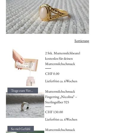
Sortierung
2 Stk. Muttermilchbeutel
kostenlos für deinen
Muttermilchschmuck
Preis
CHF 0.00
Lieferfrist ca. 6Wochen
Trage eure Verbindung
Muttermilchschmuck
Fingerring „Nicolina“ –
Sterlingsilber 925
Preis
CHF 130.00
Lieferfrist ca. 6Wochen
So viel Gefühl
Muttermilchschmuck