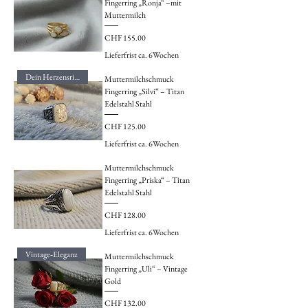
Fingerring „Ronja“ –mit
Muttermilch
Preis
CHF 155.00
Lieferfrist ca. 6Wochen
Dein Herzensring
Muttermilchschmuck
Fingerring „Silvi“ – Titan
Edelstahl Stahl
Preis
CHF 125.00
Lieferfrist ca. 6Wochen
Muttermilchschmuck
Fingerring „Priska“ – Titan
Edelstahl Stahl
Preis
CHF 128.00
Lieferfrist ca. 6Wochen
Vintage‑Eleganz
Muttermilchschmuck
Fingerring „Uli“ – Vintage
Gold
Preis
CHF 132.00