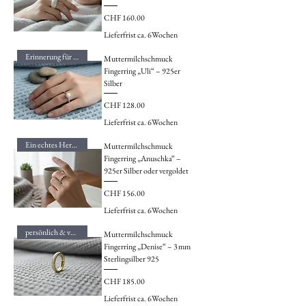
Preis
CHF 160.00
Lieferfrist ca. 6Wochen
Erinnerung für immer
Muttermilchschmuck
Fingerring „Uli“ – 925er
Silber
Preis
CHF 128.00
Lieferfrist ca. 6Wochen
Ein echtes Herzensstück
Muttermilchschmuck
Fingerring „Anuschka“ –
925er Silber oder vergoldet
Preis
CHF 156.00
Lieferfrist ca. 6Wochen
persönlich & voller Bedeutung
Muttermilchschmuck
Fingerring „Denise“ – 3 mm
Sterlingsilber 925
Preis
CHF 185.00
Lieferfrist ca. 6Wochen