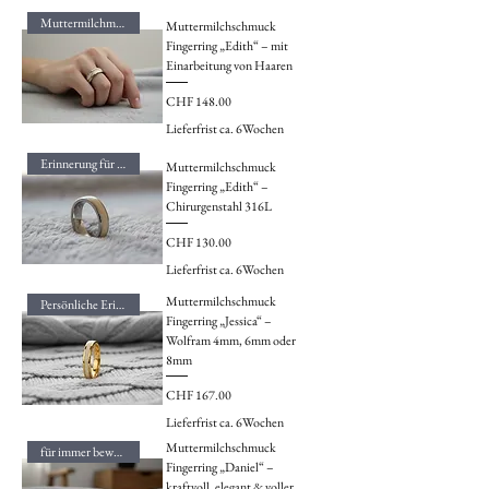
Muttermilchmagie
Muttermilchschmuck
Fingerring „Edith“ – mit
Einarbeitung von Haaren
Preis
CHF 148.00
Lieferfrist ca. 6Wochen
Erinnerung für die Ewigkeit
Muttermilchschmuck
Fingerring „Edith“ –
Chirurgenstahl 316L
Preis
CHF 130.00
Lieferfrist ca. 6Wochen
Muttermilchschmuck
Persönliche Erinnerungen
Fingerring „Jessica“ –
Wolfram 4mm, 6mm oder
8mm
Preis
CHF 167.00
Lieferfrist ca. 6Wochen
Muttermilchschmuck
für immer bewahrt
Fingerring „Daniel“ –
kraftvoll, elegant & voller