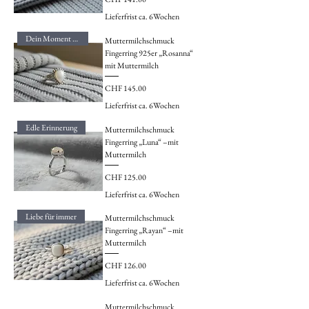
Lieferfrist ca. 6Wochen
Dein Moment für immer
Muttermilchschmuck
Fingerring 925er „Rosanna“
mit Muttermilch
Preis
CHF 145.00
Lieferfrist ca. 6Wochen
Edle Erinnerung
Muttermilchschmuck
Fingerring „Luna“ –mit
Muttermilch
Preis
CHF 125.00
Lieferfrist ca. 6Wochen
Liebe für immer
Muttermilchschmuck
Fingerring „Rayan“ –mit
Muttermilch
Preis
CHF 126.00
Lieferfrist ca. 6Wochen
Muttermilchschmuck