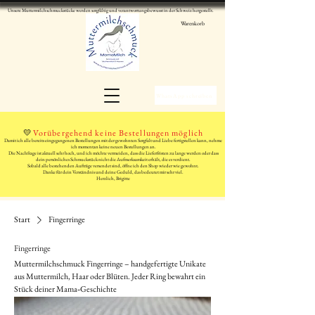
Unsere Muttermilchschmuckstücke werden sorgfältig und verantwortungsbewusst in der Schweiz hergestellt.
Warenkorb
WhatsApp schreiben
💛
Vorübergehend keine Bestellungen möglich
Damit ich alle bereits eingegangenen Bestellungen mit der gewohnten Sorgfalt und Liebe fertigstellen kann, nehme
ich momentan keine neuen Bestellungen an.
Die Nachfrage ist aktuell sehr hoch, und ich möchte vermeiden, dass die Lieferfristen zu lange werden oder dass
dein persönliches Schmuckstück nicht die Aufmerksamkeit erhält, die es verdient.
Sobald alle bestehenden Aufträge versendet sind, öffne ich den Shop wieder wie gewohnt.
Danke für dein Verständnis und deine Geduld, das bedeutet mir sehr viel.
Herzlich, Brigitte
Start
Fingerringe
Fingerringe
Muttermilchschmuck Fingerringe – handgefertigte Unikate
aus Muttermilch, Haar oder Blüten. Jeder Ring bewahrt ein
Stück deiner Mama‑Geschichte