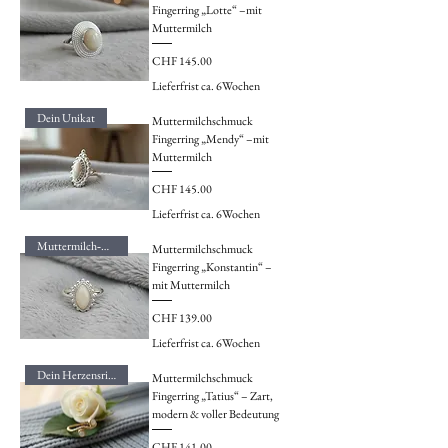
Fingerring „Lotte“ –mit
Muttermilch
Preis
CHF 145.00
Lieferfrist ca. 6Wochen
Dein Unikat
Muttermilchschmuck
Fingerring „Mendy“ –mit
Muttermilch
Preis
CHF 145.00
Lieferfrist ca. 6Wochen
Muttermilch‑Magie
Muttermilchschmuck
Fingerring „Konstantin“ –
mit Muttermilch
Preis
CHF 139.00
Lieferfrist ca. 6Wochen
Dein Herzensring
Muttermilchschmuck
Fingerring „Tatius“ – Zart,
modern & voller Bedeutung
Preis
CHF 141.00