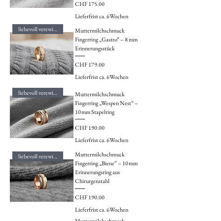
Preis
CHF 175.00
Lieferfrist ca. 6Wochen
liebevoll verewigt
Muttermilchschmuck
Fingerring „Gastro“ – 8 mm
Erinnerungsstück
Preis
CHF 179.00
Lieferfrist ca. 6Wochen
liebevoll verewigt
Muttermilchschmuck
Fingerring „Wespen Nest“ –
10 mm Stapelring
Preis
CHF 190.00
Lieferfrist ca. 6Wochen
Muttermilchschmuck
liebevoll verewigt
Fingerring „Biene“ – 10 mm
Erinnerungsring aus
Chirurgenstahl
Preis
CHF 190.00
Lieferfrist ca. 6Wochen