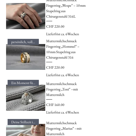
Muttermilchschmuck
Fingerring „Wespe“ – 10 mm
Stapelring aus
Chirurgenstahl 316L
Preis
CHF 220.00
Lieferfrist ca. 6Wochen
Muttermilchschmuck
persönlich, voller Liebe
Fingerring „Hommel“ –
10 mm Stapelring aus
Chirurgenstahl 316
Preis
CHF 220.00
Lieferfrist ca. 6Wochen
Ein Moment für immer
Muttermilchschmuck
Fingerring „Toni“ –mit
Muttermilch
Preis
CHF 160.00
Lieferfrist ca. 6Wochen
Deine Stillzeit im Ring
Muttermilchschmuck
Fingerring „Marius“ –mit
Muttermilch