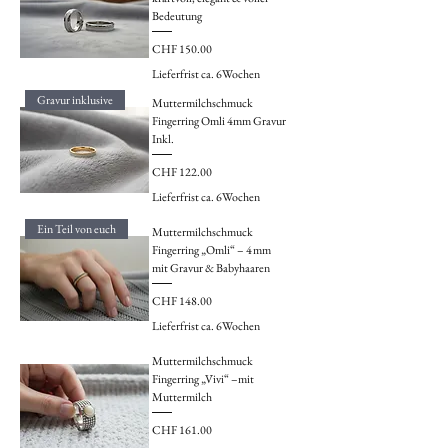
Bedeutung
Preis
CHF 150.00
Lieferfrist ca. 6Wochen
Gravur inklusive
Muttermilchschmuck
Fingerring Omli 4mm Gravur
Inkl.
Preis
CHF 122.00
Lieferfrist ca. 6Wochen
Ein Teil von euch
Muttermilchschmuck
Fingerring „Omli“ – 4 mm
mit Gravur & Babyhaaren
Preis
CHF 148.00
Lieferfrist ca. 6Wochen
Muttermilchschmuck
Fingerring „Vivi“ –mit
Muttermilch
Preis
CHF 161.00