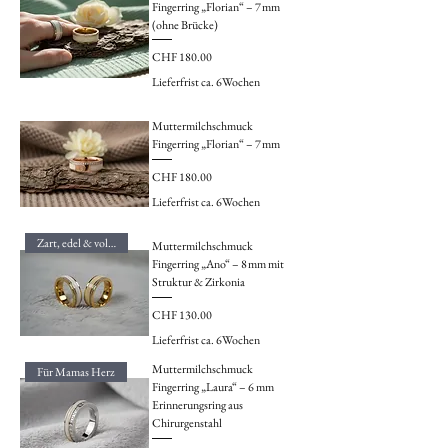
Fingerring „Florian“ – 7 mm
(ohne Brücke)
Preis
CHF 180.00
Lieferfrist ca. 6Wochen
Muttermilchschmuck
Fingerring „Florian“ – 7 mm
Preis
CHF 180.00
Lieferfrist ca. 6Wochen
Zart, edel & voller Liebe
Muttermilchschmuck
Fingerring „Ano“ – 8 mm mit
Struktur & Zirkonia
Preis
CHF 130.00
Lieferfrist ca. 6Wochen
Muttermilchschmuck
Für Mamas Herz
Fingerring „Laura“ – 6 mm
Erinnerungsring aus
Chirurgenstahl