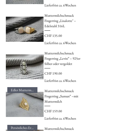
Lieferfrist ca. 6Wochen
Muttermilchschmuck
Fingerring „Lisalotte" –
Edelstahl 316L
Preis
CHF 135.00
Lieferfrist ca. 6Wochen
Muttermilchschmuck
Fingerring „Levin“ – 925er
Silber oder vergoldet
Preis
CHF 190.00
Lieferfrist ca. 6Wochen
Edler Muttermilchring
Muttermilchschmuck
Fingerring „Samun“ –mit
Muttermilch
Preis
CHF 159.00
Lieferfrist ca. 6Wochen
Persönliches Erinnerungsstück
Muttermilchschmuck