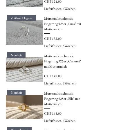
Preis
CHF 124.00
Lieferfrist ca. 6Wochen
Zeitlose Eleganz
Muttermilchschmuck
Fingerring 925er „Luca“ mit
Muttermilch
Preis
CHF 132.00
Lieferfrist ca. 6Wochen
Neuheit
Muttermilchschmuck
Fingerring 925er „Carlotta“
mit Muttermilch
Preis
CHF 149.00
Lieferfrist ca. 6Wochen
Neuheit
Muttermilchschmuck
Fingerring 925er „Ella“ mit
Muttermilch
Preis
CHF 145.00
Lieferfrist ca. 6Wochen