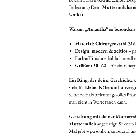
Bedeutung:
Dein Muttermilchste
Unikat
.
Warum „Amantha“ so besonders 
Material:
Chirurgenstahl 316
Design:
modern & zeitlos
– pa
Farbe/Finish:
erhältlich in
edle
Größen:
50–62
– für einen bequ
Ein Ring, der deine Geschichte 
steht für
Liebe, Nähe und unverg
selbst oder als bedeutungsvolles Präse
man nicht in Worte fassen kann.
Gestaltung mit deiner Mutterm
Muttermilch
angefertigt. So entst
Mal
gibt – persönlich, emotional und