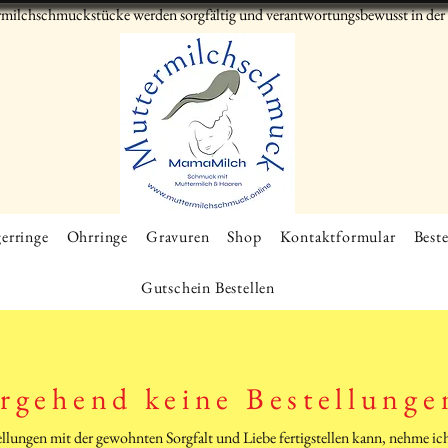
milchschmuckstücke werden sorgfältig und verantwortungsbewusst in der S
erringe
Ohrringe
Gravuren
Shop
Kontaktformular
Beste
Gutschein Bestellen
rgehend keine Bestellunge
tellungen mit der gewohnten Sorgfalt und Liebe fertigstellen kann, nehme 