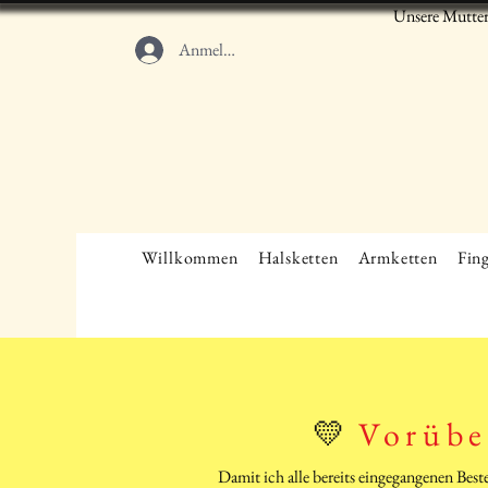
Unsere Mutter
Anmelden
Willkommen
Halsketten
Armketten
Fing
💛
Vorübe
Damit ich alle bereits eingegangenen Bes