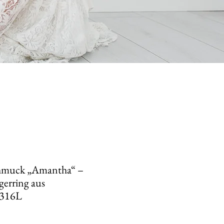
hmuck „Amantha“ –
gerring aus
 316L