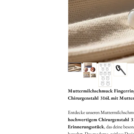
Muttermilchschmuck Fingerring
Chirurgenstahl 316L mit Mutte
Entdecke unseren Muttermilchschm
hochwertigem Chirurgenstahl 3
Erinnerungsstück
, das deine beso
bewahrt. Das moderne, zeitlose Design