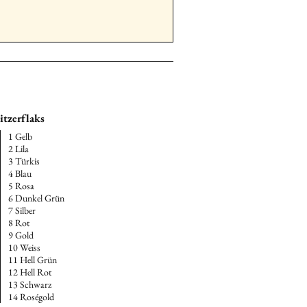
men, Ort und deiner Bestellnummer
icher in einem Luftpolster-Couvert
Brigitte Suter, Herrengasse 1c, 5082
PS56320 Brigitte Suter,
itzerflaks
79725 Laufenburg.
1 Gelb
rwarten, dein Schmuckstück zum
2 Lila
3 Türkis
4 Blau
5 Rosa
6 Dunkel Grün
7 Silber
8 Rot
9 Gold
10 Weiss
11 Hell Grün
12 Hell Rot
13 Schwarz
14 Roségold