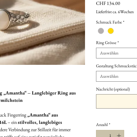
Preis
CHF 134.00
Lieferfrist ca. 6Wochen
Schmuck Farbe
*
Ring Grösse
*
Auswählen
Gestaltung Schmuckstüc
Auswählen
Nachricht (optional)
 „Amantha“ – Langlebiger Ring aus
rmilchstein
uck Fingerring
„Amantha“ aus
16L
– ein
stilvolles, langlebiges
Anzahl
*
ndere Verbindung zur Stillzeit für immer
 trifft auf eine zutiefst persönliche