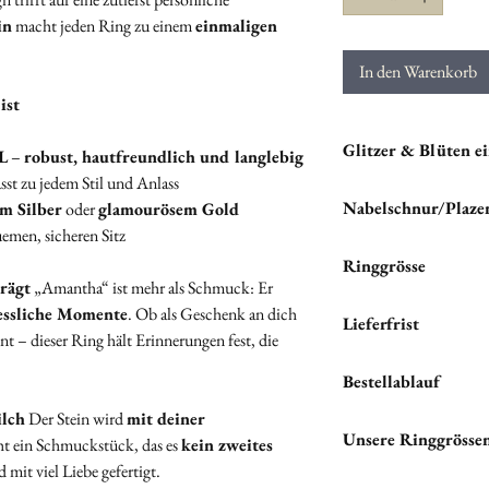
in
macht jeden Ring zu einem
einmaligen
In den Warenkorb
ist
Glitzer & Blüten ei
L
–
robust, hautfreundlich und langlebig
sst zu jedem Stil und Anlass
Du hast die Möglichkei
Nabelschnur/Plazen
m Silber
oder
glamourösem Gold
Halskette einarbeiten z
emen, sicheren Sitz
"
EXTRAS
", um all
"Wenn du Nabelschnur
Ringgrösse
zu sehen.
einzigartigen Schmuck
trägt
„Amantha“ ist mehr als Schmuck: Er
hier genau richtig.
„Du bist dir bei der 
essliche Momente
. Ob als Geschenk an dich
Lieferfrist
Bitte teile uns unter '
Wir schicken dir ein 
nt – dieser Ring hält Erinnerungen fest, die
Elemente einfügen soll
entspannt deine Größe 
Wir setzen alles daran,
Bestellablauf
mit deinem Material z
schnellstmöglich auf d
sicheren Seite! Es wär
ilch
Der Stein wird
mit deiner
Hurra, du hast das pe
perfekt passt!“
Unsere Ringgrösse
Die Lieferzeit beträgt
eht ein Schmuckstück, das es
kein zweites
wird es Zeit, die kost
 mit viel Liebe gefertigt.
Schmuckstück noch st
Unsere Ringgrößen 