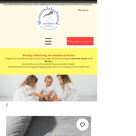
Unsere Muttermilchschmuckstücke werden sorgfältig und verantwortungsbewusst in der Schweiz hergestellt.
Warenkorb
WhatsApp schreiben
Wichtige Mitteilung zur aktuellen Lieferzeit
Aufgrund der vielen Bestellungen und der aufwendigen Handarbeit beträgt die
Lieferzeit derzeit ca. 8
Wochen
.
Ich danke Ihnen von Herzen für Ihr Vertrauen und Ihre Geduld.
Jedes Schmuckstück wird mit grösster Sorgfalt gefertigt, damit es ein würdiges Andenken für Sie wird