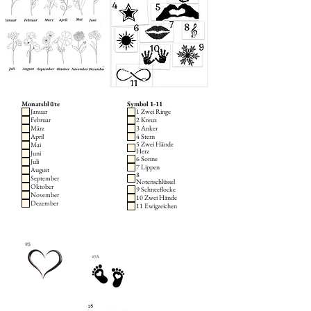
Monatsblüte
Symbol 1-11
Januar
1 Zwei Ringe
Februar
2 Kreuz
März
3 Anker
April
4 Stern
5 Zwei Hände
Mai
Herz
Juni
6 Sonne
Juli
7 Lippen
August
8
September
Notenschlüssel
Oktober
9 Schneeflocke
November
10 Zwei Hände
Dezember
11 Ewigzeichen