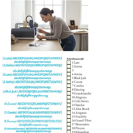
Schriftauswahl
1 Lato
2 Amita
3
4 Amita
5 Black Jack
6 Caveat
7 Combo
8 Dancing
9 Grandstander
10 Alegreya
11 Life Savers
12 Stardos
13 Alex Brusk
14 Arigania
15 Feasibily
16 Grand Vibes
17 Mountains
18 Pinyon
19 Eduardion