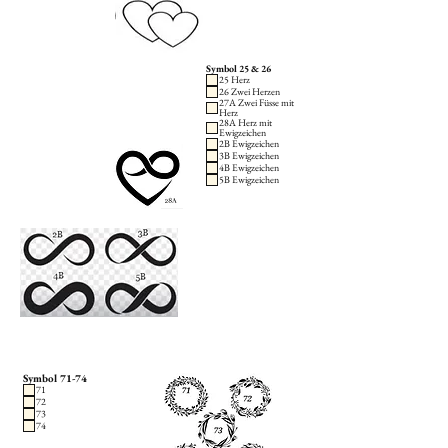
Symbol 25 & 26
25 Herz
26 Zwei Herzen
27A Zwei Füsse mit
Herz
28A Herz mit
Ewigzeichen
2B Ewigzeichen
3B Ewigzeichen
4B Ewigzeichen
5B Ewigzeichen
Symbol 71-74
71
72
73
74