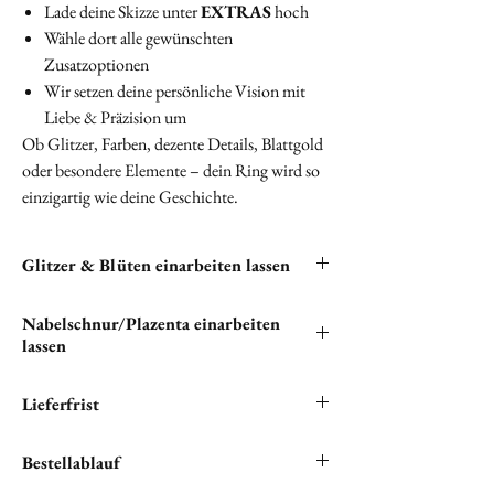
Lade deine Skizze unter
EXTRAS
hoch
Wähle dort alle gewünschten
Zusatzoptionen
Wir setzen deine persönliche Vision mit
Liebe & Präzision um
Ob Glitzer, Farben, dezente Details, Blattgold
oder besondere Elemente – dein Ring wird so
einzigartig wie deine Geschichte.
Glitzer & Blüten einarbeiten lassen
Du hast die Möglichkeit, Glitzer und Blüten in
Nabelschnur/Plazenta einarbeiten
deine Halskette einarbeiten zu lassen. Bitte
lassen
klicken unten auf "
EXTRAS
", um alle
verfügbaren kostenlosen Optionen zu sehen.
"Wenn du Nabelschnur und/oder Plazenta in
Lieferfrist
deinem einzigartigen Schmuckstück verewigen
möchtest, bist du hier genau richtig.
Wir setzen alles daran, ihren Lieblingsartikel
Bestellablauf
Bitte teile uns unter '
EXTRAS
' mit, wie wir
schnellstmöglich auf die Reise zu ihnen zu
diese Elemente einfügen sollen."