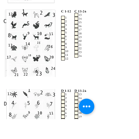
C 1-12
C 13-24
13
1
14
2
15
3
16
4
17
5
18
6
19
7
20
8
21
9
22
10
23
11
24
12
D 1-12
D 13-24
1
13
2
14
3
15
4
16
5
17
6
18
7
19
8
20
9
21
10
22
11
23
12
24