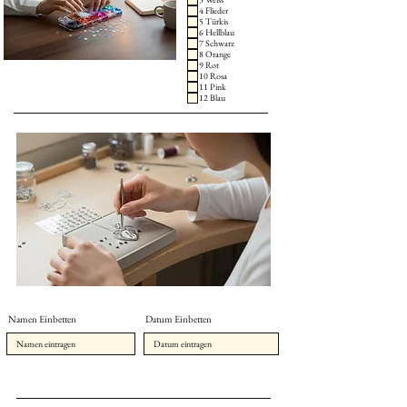
4 Flieder
5 Türkis
6 Hellblau
7 Schwarz
8 Orange
9 Rot
10 Rosa
11 Pink
12 Blau
Namen Einbetten
Datum Einbetten