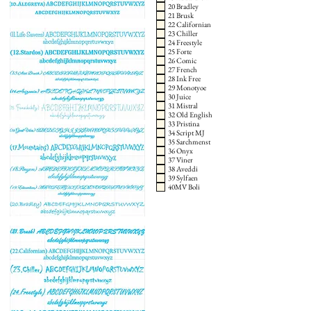
20 Bradley
21 Brusk
22 Californian
23 Chiller
24 Freestyle
25 Forte
26 Comic
27 French
28 Ink Free
29 Monotyoe
30 Juice
31 Mistral
32 Old English
33 Pristina
34 Script MJ
35 Sarchmenst
36 Onyx
37 Viner
38 Aveddi
39 Sylfaen
40MV Boli