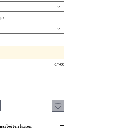
k
*
0/500
narbeiten lassen