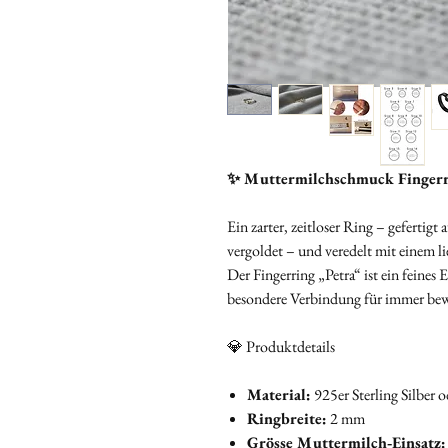
✨ Muttermilchschmuck Fingerri
Ein zarter, zeitloser Ring – gefertig
vergoldet – und veredelt mit einem l
Der Fingerring „Petra“ ist ein feines 
besondere Verbindung für immer bew
💎 Produktdetails
Material:
925er Sterling Silber 
Ringbreite:
2 mm
Grösse Muttermilch‑Einsatz: