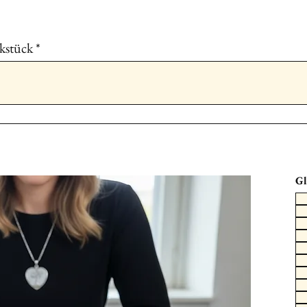
Bitte alles mit
Nam
Bestellnummer
b
📮
Versandadresse
kstück
Bitte sende dein Mater
einem
Luftpolster‑C
🇨🇭 Schweizer Adres
Brigitte Suter
Herre
🇩🇪 Deutsche Adress
EPS56320 Brigitte 
Laufenburg Deutschl
Gl