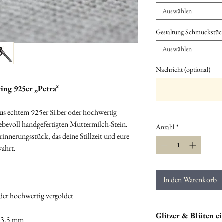
Auswählen
Gestaltung Schmuckstüc
Auswählen
Nachricht (optional)
ng 925er „Petra“
t aus echtem 925er Silber oder hochwertig
iebevoll handgefertigten Muttermilch‑Stein.
Anzahl
*
Erinnerungsstück, das deine Stillzeit und eure
ahrt.
In den Warenkorb
oder hochwertig vergoldet
Glitzer & Blüten ei
3.5 mm