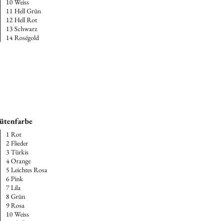
10 Weiss
11 Hell Grün
12 Hell Rot
13 Schwarz
14 Roségold
ütenfarbe
1 Rot
2 Flieder
3 Türkis
4 Orange
5 Leichtes Rosa
6 Pink
7 Lila
8 Grün
9 Rosa
10 Weiss