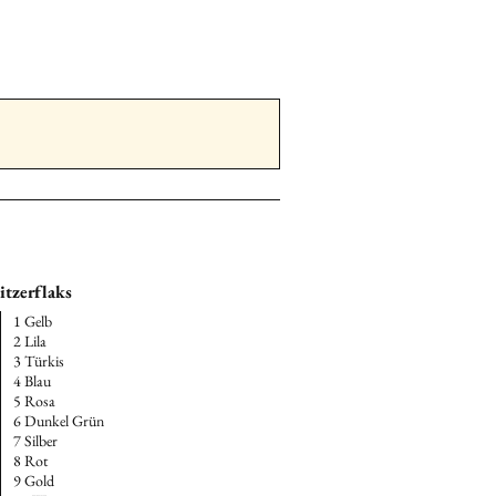
e, Vorname, Ort und
eschriften.
ial gut geschützt in
ouvert
an:
se
ngasse 1c 5082 Kaisten Schweiz
e (für Kundinnen aus DE)
Suter
Feldgrabenstrasse 3 79725
and
itzerflaks
1 Gelb
2 Lila
3 Türkis
4 Blau
5 Rosa
6 Dunkel Grün
7 Silber
8 Rot
9 Gold