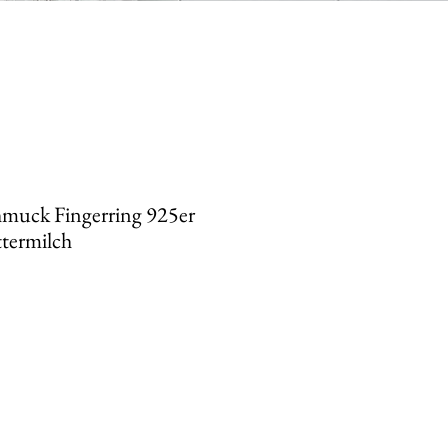
muck Fingerring 925er
ttermilch