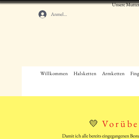
Unsere Mutter
Anmelden
Willkommen
Halsketten
Armketten
Fing
💛
Vorübe
Damit ich alle bereits eingegangenen Bes