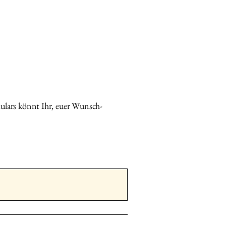
pselt
hast, sende mir
1–2 Kapseln
ck
.
eln bekommst du
mit deinem
kstück zurück
.
e, Vorname, Ort und
eschriften.
ial gut geschützt in
ulars könnt Ihr, euer Wunsch-
ouvert
an:
se
ngasse 1c 5082 Kaisten Schweiz
e (für Kundinnen aus DE)
Suter
Feldgrabenstrasse 3 79725
and