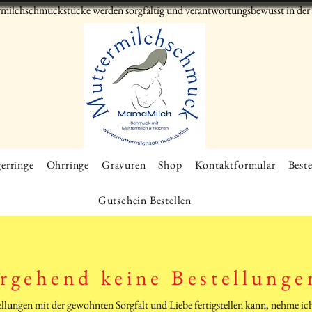
milchschmuckstücke werden sorgfältig und verantwortungsbewusst in der S
erringe
Ohrringe
Gravuren
Shop
Kontaktformular
Beste
Gutschein Bestellen
rgehend keine Bestellunge
tellungen mit der gewohnten Sorgfalt und Liebe fertigstellen kann, nehme 