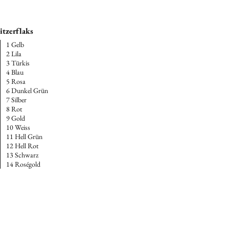
itzerflaks
1 Gelb
2 Lila
3 Türkis
4 Blau
5 Rosa
6 Dunkel Grün
7 Silber
8 Rot
9 Gold
10 Weiss
11 Hell Grün
12 Hell Rot
13 Schwarz
14 Roségold