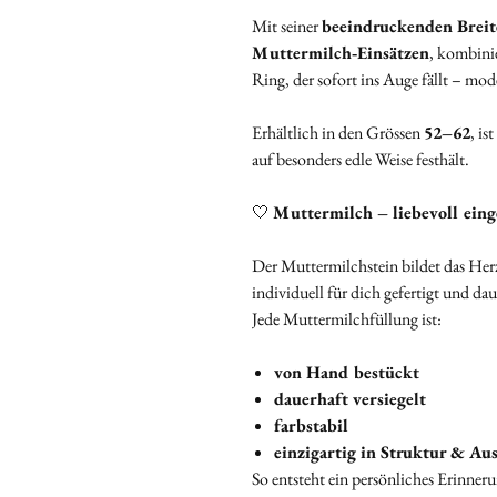
Mit seiner
beeindruckenden Brei
Muttermilch‑Einsätzen
, kombini
Ring, der sofort ins Auge fällt – mod
Erhältlich in den Grössen
52–62
, is
auf besonders edle Weise festhält.
🤍
Muttermilch – liebevoll eing
Der Muttermilchstein bildet das Herz
individuell für dich gefertigt und da
Jede Muttermilchfüllung ist:
von Hand bestückt
dauerhaft versiegelt
farbstabil
einzigartig in Struktur & Au
So entsteht ein persönliches Erinneru