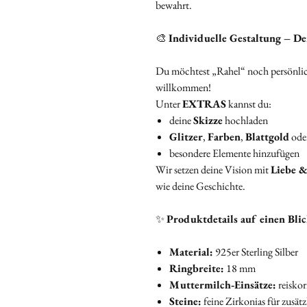
bewahrt.
🎨
Individuelle Gestaltung – De
Du möchtest „Rahel“ noch persönliche
willkommen!
Unter
EXTRAS
kannst du:
deine
Skizze
hochladen
Glitzer
,
Farben
,
Blattgold
oder
besondere Elemente hinzufügen
Wir setzen deine Vision mit
Liebe &
wie deine Geschichte.
✨
Produktdetails auf einen Bli
Material:
925er Sterling Silber
Ringbreite:
18 mm
Muttermilch‑Einsätze:
reiskor
Steine:
feine Zirkonias für zusät