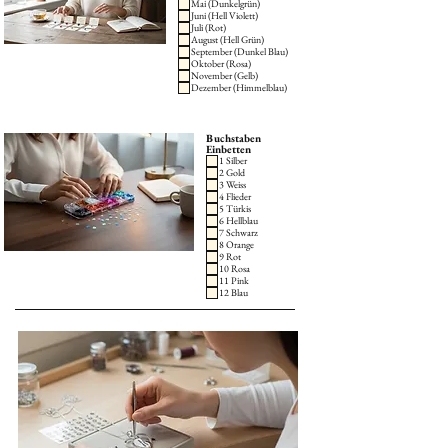
Mai (Dunkelgrün)
Juni (Hell Violett)
Juli (Rot)
August (Hell Grün)
September (Dunkel Blau)
Oktober (Rosa)
November (Gelb)
Dezember (Himmelblau)
Buchstaben
Einbetten
1 Silber
2 Gold
3 Weiss
4 Flieder
5 Türkis
6 Hellblau
7 Schwarz
8 Orange
9 Rot
10 Rosa
11 Pink
12 Blau