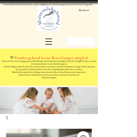
Unsere Muttermilchschmuckstücke werden sorgfältig und verantwortungsbewusst in der Schweiz hergestellt.
Warenkorb
WhatsApp schreiben
💛
Vorübergehend keine Bestellungen möglich
Damit ich alle bereits eingegangenen Bestellungen mit der gewohnten Sorgfalt und Liebe fertigstellen kann, nehme
ich momentan keine neuen Bestellungen an.
Die Nachfrage ist aktuell sehr hoch, und ich möchte vermeiden, dass die Lieferfristen zu lange werden oder dass
dein persönliches Schmuckstück nicht die Aufmerksamkeit erhält, die es verdient.
Sobald alle bestehenden Aufträge versendet sind, öffne ich den Shop wieder wie gewohnt.
Danke für dein Verständnis und deine Geduld, das bedeutet mir sehr viel.
Herzlich, Brigitte