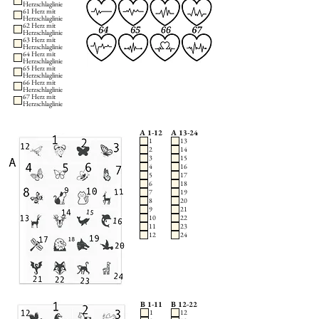
Herzschlaglinie
61 Herz mit
Herzschlaglinie
62 Herz mit
Herzschlaglinie
63 Herz mit
Herzschlaglinie
64 Herz mit
Herzschlaglinie
65 Herz mit
Herzschlaglinie
66 Herz mit
Herzschlaglinie
67 Herz mit
Herzschlaglinie
A 1-12
A 13-24
1
13
2
14
3
15
4
16
5
17
6
18
7
19
8
20
9
21
10
22
11
23
12
24
B 1-11
B 12-22
1
12