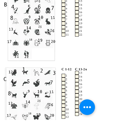
2
13
3
14
4
15
5
16
6
17
7
18
8
19
9
20
10
21
11
22
C 1-12
C 13-24
13
1
14
2
15
3
16
4
17
5
18
6
19
7
20
8
21
9
22
10
23
11
24
12