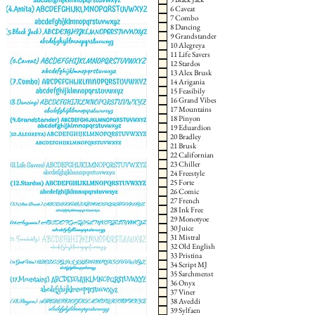
6 Caveat
7 Combo
8 Dancing
9 Grandstander
10 Alegreya
11 Life Savers
12 Stardos
13 Alex Brusk
14 Arigania
15 Feasibily
16 Grand Vibes
17 Mountains
18 Pinyon
19 Eduardion
20 Bradley
21 Brusk
22 Californian
23 Chiller
24 Freestyle
25 Forte
26 Comic
27 French
28 Ink Free
29 Monotyoe
30 Juice
31 Mistral
32 Old English
33 Pristina
34 Script MJ
35 Sarchmenst
36 Onyx
37 Viner
38 Aveddi
39 Sylfaen