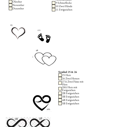
Oktober
9 Schneeflocke
November
10 Zwei Hände
Dezember
11 Ewigzeichen
Symbol 25 & 26
25 Herz
26 Zwei Herzen
27A Zwei Füsse mit
Herz
28A Herz mit
Ewigzeichen
2B Ewigzeichen
3B Ewigzeichen
4B Ewigzeichen
5B Ewigzeichen