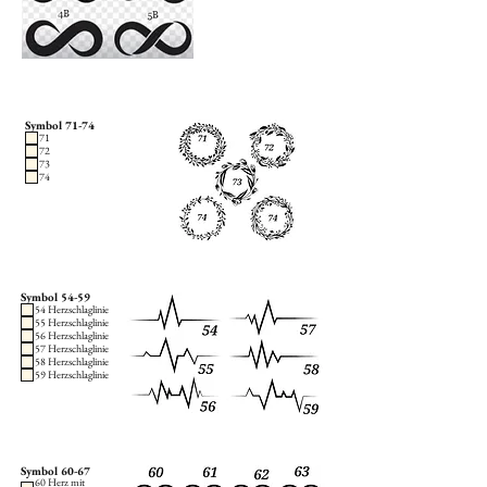
Symbol 71-74
71
72
73
74
Symbol 54-59
54 Herzschlaglinie
55 Herzschlaglinie
56 Herzschlaglinie
57 Herzschlaglinie
58 Herzschlaglinie
59 Herzschlaglinie
Symbol 60-67
60 Herz mit