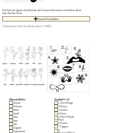
Du hast ein eigenes Symbol das du Graviert bekommen möchtest, dann
lade das hier hoch
Symbol hochladen
Unterstützte Datei hochladen (max. 15MB)
Monatsblüte
Symbol 1-11
Januar
1 Zwei Ringe
Februar
2 Kreuz
März
3 Anker
April
4 Stern
5 Zwei Hände
Mai
Herz
Juni
6 Sonne
Juli
7 Lippen
August
8
September
Notenschlüssel