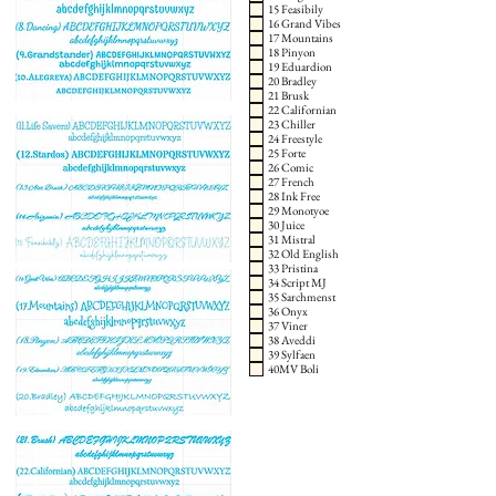
15 Feasibily
16 Grand Vibes
17 Mountains
18 Pinyon
19 Eduardion
20 Bradley
21 Brusk
22 Californian
23 Chiller
24 Freestyle
25 Forte
26 Comic
27 French
28 Ink Free
29 Monotyoe
30 Juice
31 Mistral
32 Old English
33 Pristina
34 Script MJ
35 Sarchmenst
36 Onyx
37 Viner
38 Aveddi
39 Sylfaen
40MV Boli