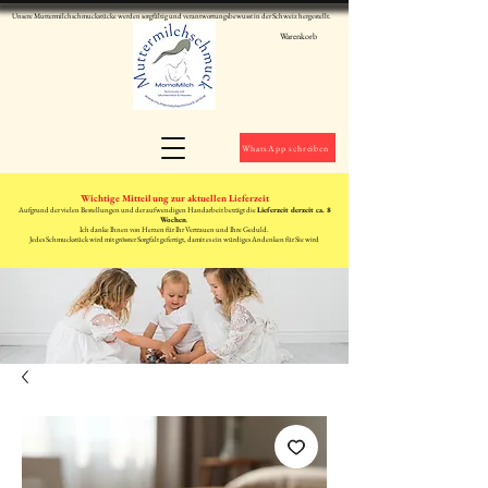
Unsere Muttermilchschmuckstücke werden sorgfältig und verantwortungsbewusst in der Schweiz hergestellt.
Warenkorb
WhatsApp schreiben
Wichtige Mitteilung zur aktuellen Lieferzeit
Aufgrund der vielen Bestellungen und der aufwendigen Handarbeit beträgt die
Lieferzeit derzeit ca. 8
Wochen
.
Ich danke Ihnen von Herzen für Ihr Vertrauen und Ihre Geduld.
Jedes Schmuckstück wird mit grösster Sorgfalt gefertigt, damit es ein würdiges Andenken für Sie wird