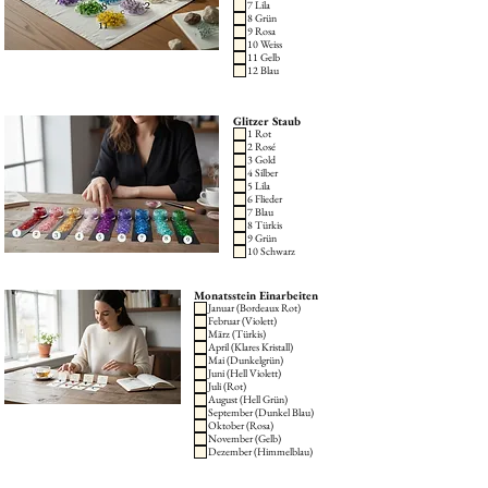
7 Lila
Wir können es kaum erwarten, dein
8 Grün
9 Rosa
Schmuckstück zum Leben zu erwecken!
10 Weiss
11 Gelb
12 Blau
Glitzer Staub
1 Rot
2 Rosé
3 Gold
4 Silber
5 Lila
6 Flieder
7 Blau
8 Türkis
9 Grün
10 Schwarz
Monatsstein Einarbeiten
Januar (Bordeaux Rot)
Februar (Violett)
März (Türkis)
April (Klares Kristall)
Mai (Dunkelgrün)
Juni (Hell Violett)
Juli (Rot)
August (Hell Grün)
September (Dunkel Blau)
Oktober (Rosa)
November (Gelb)
Dezember (Himmelblau)