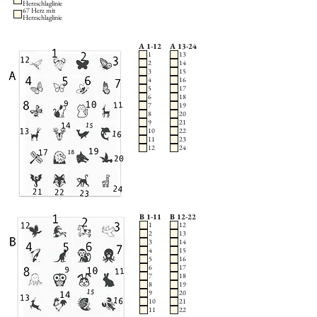
Herzschlaglinie
67 Herz mit
Herzschlaglinie
A 1-12
A 13-24
1
13
2
14
3
15
4
16
5
17
6
18
7
19
8
20
9
21
10
22
11
23
12
24
B 1-11
B 12-22
1
12
2
13
3
14
4
15
5
16
6
17
7
18
8
19
9
20
10
21
11
22