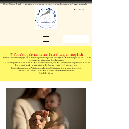
Unsere Muttermilchschmuckstücke werden sorgfältig und verantwortungsbewusst in der Schweiz hergestellt.
Warenkorb
WhatsApp schreiben
💛
Vorübergehend keine Bestellungen möglich
Damit ich alle bereits eingegangenen Bestellungen mit der gewohnten Sorgfalt und Liebe fertigstellen kann, nehme
ich momentan keine neuen Bestellungen an.
Die Nachfrage ist aktuell sehr hoch, und ich möchte vermeiden, dass die Lieferfristen zu lange werden oder dass
dein persönliches Schmuckstück nicht die Aufmerksamkeit erhält, die es verdient.
Sobald alle bestehenden Aufträge versendet sind, öffne ich den Shop wieder wie gewohnt.
Danke für dein Verständnis und deine Geduld, das bedeutet mir sehr viel.
Herzlich, Brigitte