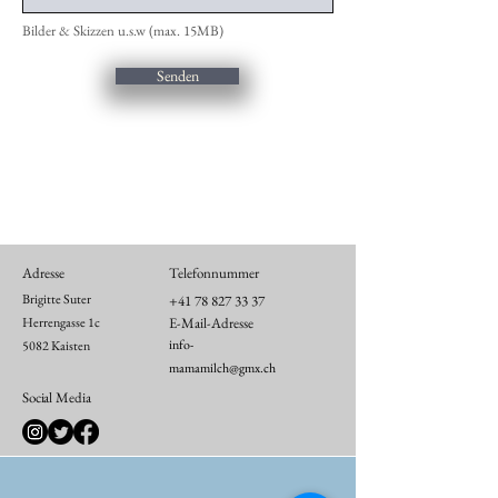
Bilder & Skizzen u.s.w (max. 15MB)
Senden
Adresse
Telefonnummer
Brigitte Suter
+41 78 827 33 37
Herrengasse 1c
E-Mail-Adresse
info-
5082 Kaisten
mamamilch@gmx.ch
Social Media