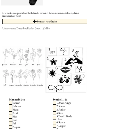
Du hast ein eigenes Symbol das du Graviert bekommen möchtest, dann
lade das hier hoch
Symbol hochladen
Unterstützte Datei hochladen (max. 15MB)
Monatsblüte
Symbol 1-11
Januar
1 Zwei Ringe
Februar
2 Kreuz
März
3 Anker
April
4 Stern
5 Zwei Hände
Mai
Herz
Juni
6 Sonne
Juli
7 Lippen
August
8