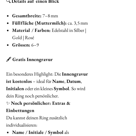
🔍
Details auf einen Blick
Gesamtbreite:
7–8 mm
Füllfläche (Muttermilch):
ca. 3,5 mm
Material / Farben:
Edelstahl in Silber |
Gold | Rosé
Grössen:
6–9
🖋️
Gratis Innengravur
Ein besonderes Highlight: Die
Innengravur
ist kostenlos
– ideal für
Name
,
Datum
,
Initialen
oder ein kleines
Symbol
. So wird
dein Ring noch persönlicher.
✨
Noch persönlicher: Extras &
Einbettungen
Du kannst deinen Ring zusätzlich
individualisieren:
Name / Initiale / Symbol
als