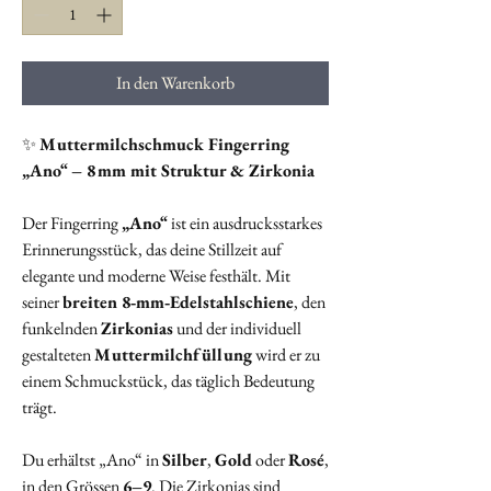
In den Warenkorb
✨
Muttermilchschmuck Fingerring
„Ano“ – 8 mm mit Struktur & Zirkonia
Der Fingerring
„Ano“
ist ein ausdrucksstarkes
Erinnerungsstück, das deine Stillzeit auf
elegante und moderne Weise festhält. Mit
seiner
breiten 8‑mm‑Edelstahlschiene
, den
funkelnden
Zirkonias
und der individuell
gestalteten
Muttermilchfüllung
wird er zu
einem Schmuckstück, das täglich Bedeutung
trägt.
Du erhältst „Ano“ in
Silber
,
Gold
oder
Rosé
,
in den Grössen
6–9
. Die Zirkonias sind