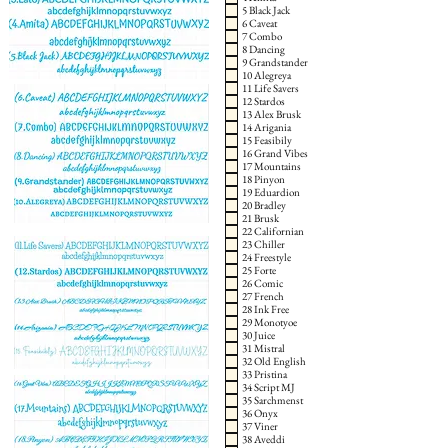
5 Black Jack
6 Caveat
7 Combo
8 Dancing
9 Grandstander
10 Alegreya
11 Life Savers
12 Stardos
13 Alex Brusk
14 Arigania
15 Feasibily
16 Grand Vibes
17 Mountains
18 Pinyon
19 Eduardion
20 Bradley
21 Brusk
22 Californian
23 Chiller
24 Freestyle
25 Forte
26 Comic
27 French
28 Ink Free
29 Monotyoe
30 Juice
31 Mistral
32 Old English
33 Pristina
34 Script MJ
35 Sarchmenst
36 Onyx
37 Viner
38 Aveddi