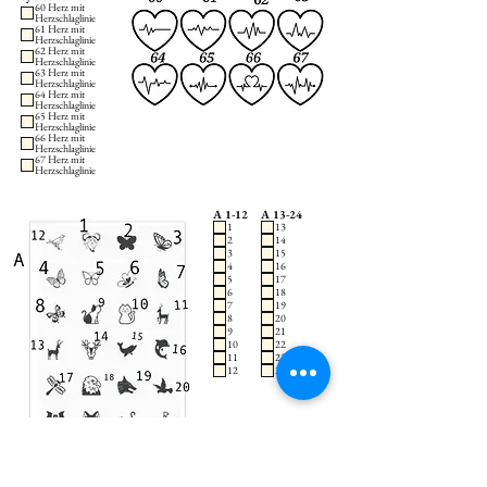
60 Herz mit
Herzschlaglinie
61 Herz mit
Herzschlaglinie
62 Herz mit
Herzschlaglinie
63 Herz mit
Herzschlaglinie
64 Herz mit
Herzschlaglinie
65 Herz mit
Herzschlaglinie
66 Herz mit
Herzschlaglinie
67 Herz mit
Herzschlaglinie
A 1-12
A 13-24
1
13
2
14
3
15
4
16
5
17
6
18
7
19
8
20
9
21
10
22
11
23
12
24
B 1-11
B 12-22