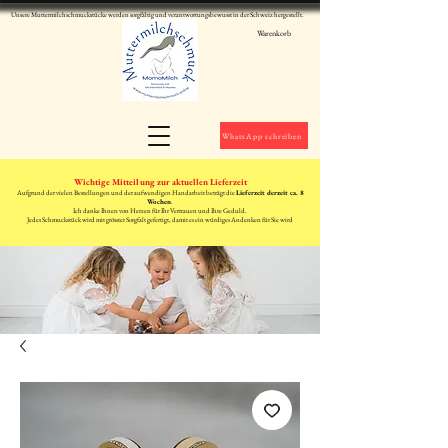
Unsere Muttermilchschmuckstücke werden sorgfältig und verantwortungsbewusst in der Schweiz hergestellt.
Warenkorb
WhatsApp schreiben
Wichtige Mitteilung zur aktuellen Lieferzeit
Aufgrund der vielen Bestellungen und der aufwendigen Handarbeit beträgt die
Lieferzeit derzeit ca. 8
Wochen
.
Ich danke Ihnen von Herzen für Ihr Vertrauen und Ihre Geduld.
Jedes Schmuckstück wird mit grösster Sorgfalt gefertigt, damit es ein würdiges Andenken für Sie wird