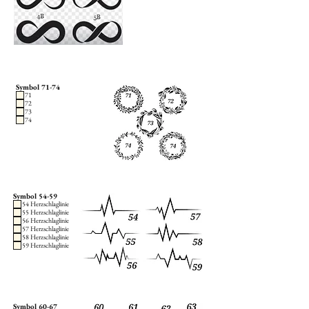
Symbol 71-74
71
72
73
74
Symbol 54-59
54 Herzschlaglinie
55 Herzschlaglinie
56 Herzschlaglinie
57 Herzschlaglinie
58 Herzschlaglinie
59 Herzschlaglinie
Symbol 60-67