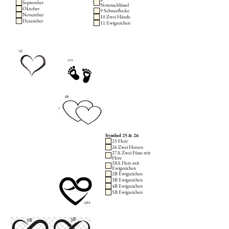
September
Notenschlüssel
Oktober
9 Schneeflocke
November
10 Zwei Hände
Dezember
11 Ewigzeichen
Symbol 25 & 26
25 Herz
26 Zwei Herzen
27A Zwei Füsse mit
Herz
28A Herz mit
Ewigzeichen
2B Ewigzeichen
3B Ewigzeichen
4B Ewigzeichen
5B Ewigzeichen