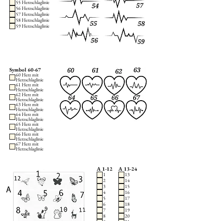
55 Herzschlaglinie
56 Herzschlaglinie
57 Herzschlaglinie
58 Herzschlaglinie
59 Herzschlaglinie
Symbol 60-67
60 Herz mit
Herzschlaglinie
61 Herz mit
Herzschlaglinie
62 Herz mit
Herzschlaglinie
63 Herz mit
Herzschlaglinie
64 Herz mit
Herzschlaglinie
65 Herz mit
Herzschlaglinie
66 Herz mit
Herzschlaglinie
67 Herz mit
Herzschlaglinie
A 1-12
A 13-24
1
13
2
14
3
15
4
16
5
17
6
18
7
19
8
20