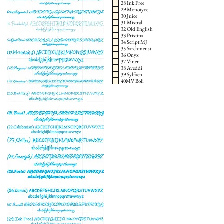
28 Ink Free
29 Monotyoe
30 Juice
31 Mistral
32 Old English
33 Pristina
34 Script MJ
35 Sarchmenst
36 Onyx
37 Viner
38 Aveddi
39 Sylfaen
40MV Boli