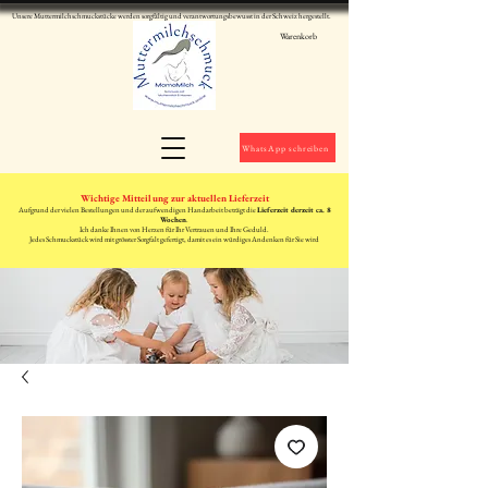
Unsere Muttermilchschmuckstücke werden sorgfältig und verantwortungsbewusst in der Schweiz hergestellt.
Warenkorb
WhatsApp schreiben
Wichtige Mitteilung zur aktuellen Lieferzeit
Aufgrund der vielen Bestellungen und der aufwendigen Handarbeit beträgt die
Lieferzeit derzeit ca. 8
Wochen
.
Ich danke Ihnen von Herzen für Ihr Vertrauen und Ihre Geduld.
Jedes Schmuckstück wird mit grösster Sorgfalt gefertigt, damit es ein würdiges Andenken für Sie wird