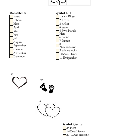
Monatsblüte
Symbol 1-11
Januar
1 Zwei Ringe
Februar
2 Kreuz
März
3 Anker
April
4 Stern
5 Zwei Hände
Mai
Herz
Juni
6 Sonne
Juli
7 Lippen
August
8
September
Notenschlüssel
Oktober
9 Schneeflocke
November
10 Zwei Hände
Dezember
11 Ewigzeichen
Symbol 25 & 26
25 Herz
26 Zwei Herzen
27A Zwei Füsse mit