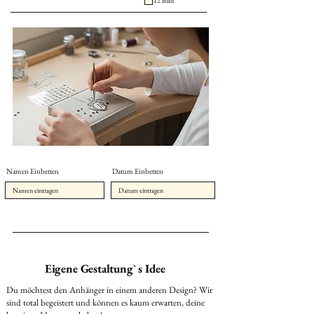
12 Blau
EPS56320 Brigitte Suter
Feldgrabenstrasse 3
79725 Laufenburg
Deutschland
Wir können es kaum erwarten, dein ganz
persönliches Schmuckstück zum Leben zu
erwecken.
Namen Einbetten
Datum Einbetten
Eigene Gestaltung` s Idee
Du möchtest den Anhänger in einem anderen Design? Wir
sind total begeistert und können es kaum erwarten, deine