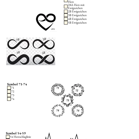
Herz
28A Herz mit
Ewigzeichen
2B Ewigzeichen
3B Ewigzeichen
4B Ewigzeichen
5B Ewigzeichen
Symbol 71-74
71
72
73
74
Symbol 54-59
54 Herzschlaglinie