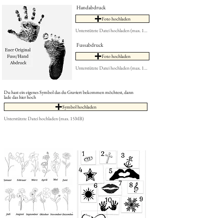
Handabdruck
Foto hochladen
Unterstützte Datei hochladen (max. 15MB)
Fussabdruck
Foto hochladen
Unterstützte Datei hochladen (max. 15MB)
Du hast ein eigenes Symbol das du Graviert bekommen möchtest, dann
lade das hier hoch
Symbol hochladen
Unterstützte Datei hochladen (max. 15MB)