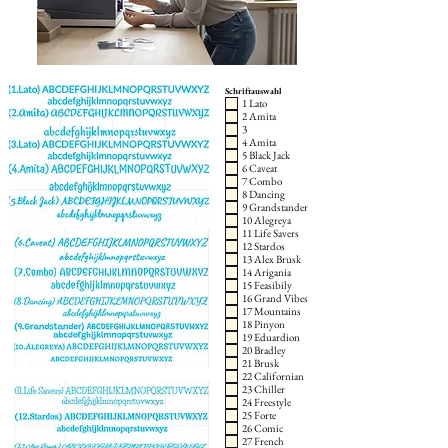
Schriftauswahl
1 Lato
2 Amita
3
4 Amita
5 Black Jack
6 Caveat
7 Combo
8 Dancing
9 Grandstander
10 Alegreya
11 Life Savers
12 Stardos
13 Alex Brusk
14 Arigania
15 Feasibily
16 Grand Vibes
17 Mountains
18 Pinyon
19 Eduardion
20 Bradley
21 Brusk
22 Californian
23 Chiller
24 Freestyle
25 Forte
26 Comic
27 French