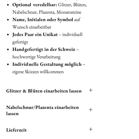
Optional veredelbar:
Glitzer, Blüten,
Nabelschnur, Plazenta, Monatssteine
Name, Initialen oder Symbol
auf
Wunsch einarbeitbar
Jedes Paar ein Unikat
– individuell
gefertigt
Handgefertigt in der Schweiz
–
hochwertige Verarbeitung
Individuelle Gestaltung möglich
–
eigene Skizzen willkommen
Glitzer & Blüten einarbeiten lassen
Du hast die
Nabelschnur/Plazenta einarbeiten
Möglichkeit,
Glitzer
und
Blüten
in deine
lassen
Ohrringe einarbeiten zu lassen. Bitte wähle
unter
„EXTRAS“
alle
Wenn du
Nabelschnur
und/oder
Plazenta
in
Lieferzeit
verfügbaren
kostenlosen Optionen
aus und
deinen einzigartigen Ohrringen verewigen