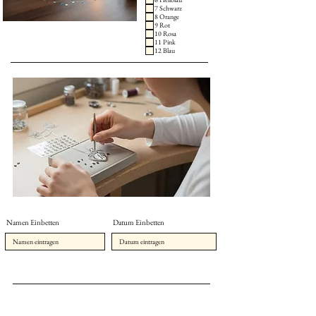
7 Schwarz
8 Orange
9 Rot
10 Rosa
11 Pink
12 Blau
Namen Einbetten
Datum Einbetten