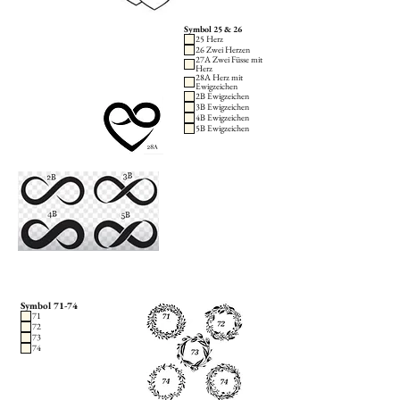
Symbol 25 & 26
25 Herz
26 Zwei Herzen
27A Zwei Füsse mit
Herz
28A Herz mit
Ewigzeichen
2B Ewigzeichen
3B Ewigzeichen
4B Ewigzeichen
5B Ewigzeichen
Symbol 71-74
71
72
73
74