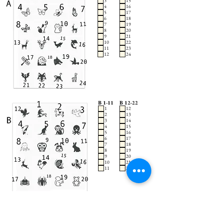
3
15
4
16
5
17
6
18
7
19
8
20
9
21
10
22
11
23
12
24
B 1-11
B 12-22
1
12
2
13
3
14
4
15
5
16
6
17
7
18
8
19
9
20
10
21
11
22