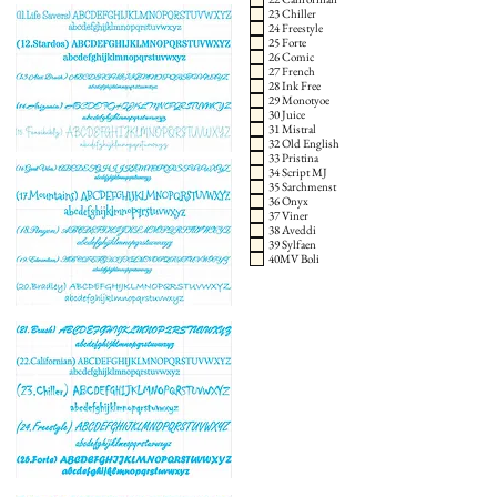
23 Chiller
24 Freestyle
25 Forte
26 Comic
27 French
28 Ink Free
29 Monotyoe
30 Juice
31 Mistral
32 Old English
33 Pristina
34 Script MJ
35 Sarchmenst
36 Onyx
37 Viner
38 Aveddi
39 Sylfaen
40MV Boli