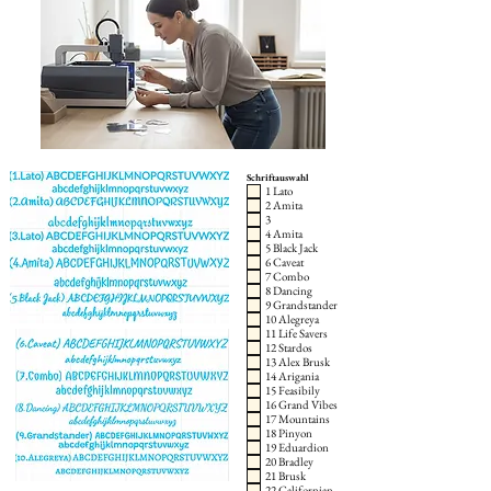
Schriftauswahl
1 Lato
2 Amita
3
4 Amita
5 Black Jack
6 Caveat
7 Combo
8 Dancing
9 Grandstander
10 Alegreya
11 Life Savers
12 Stardos
13 Alex Brusk
14 Arigania
15 Feasibily
16 Grand Vibes
17 Mountains
18 Pinyon
19 Eduardion
20 Bradley
21 Brusk
22 Californian