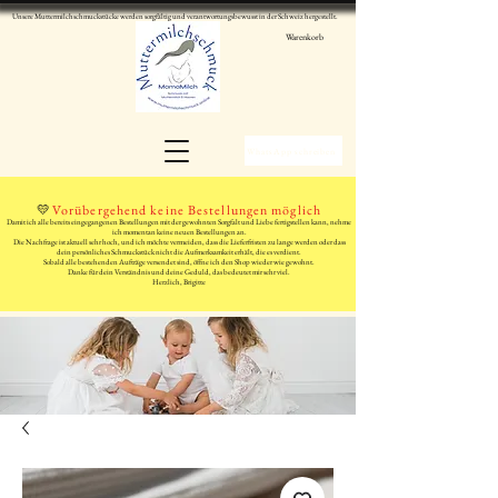
Unsere Muttermilchschmuckstücke werden sorgfältig und verantwortungsbewusst in der Schweiz hergestellt.
Warenkorb
WhatsApp schreiben
💛
Vorübergehend keine Bestellungen möglich
Damit ich alle bereits eingegangenen Bestellungen mit der gewohnten Sorgfalt und Liebe fertigstellen kann, nehme
ich momentan keine neuen Bestellungen an.
Die Nachfrage ist aktuell sehr hoch, und ich möchte vermeiden, dass die Lieferfristen zu lange werden oder dass
dein persönliches Schmuckstück nicht die Aufmerksamkeit erhält, die es verdient.
Sobald alle bestehenden Aufträge versendet sind, öffne ich den Shop wieder wie gewohnt.
Danke für dein Verständnis und deine Geduld, das bedeutet mir sehr viel.
Herzlich, Brigitte