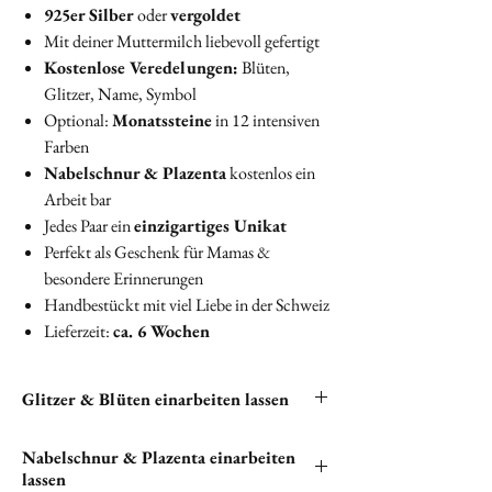
925er Silber
oder
vergoldet
Mit deiner Muttermilch liebevoll gefertigt
Kostenlose Veredelungen:
Blüten,
Glitzer, Name, Symbol
Optional:
Monatssteine
in 12 intensiven
Farben
Nabelschnur & Plazenta
kostenlos ein
Arbeit bar
Jedes Paar ein
einzigartiges Unikat
Perfekt als Geschenk für Mamas &
besondere Erinnerungen
Handbestückt mit viel Liebe in der Schweiz
Lieferzeit:
ca. 6 Wochen
Glitzer & Blüten einarbeiten lassen
Du hast die Möglichkeit, Glitzer und Blüten in
Nabelschnur & Plazenta einarbeiten
deine Ohrringe einarbeiten zu lassen. Bitte
lassen