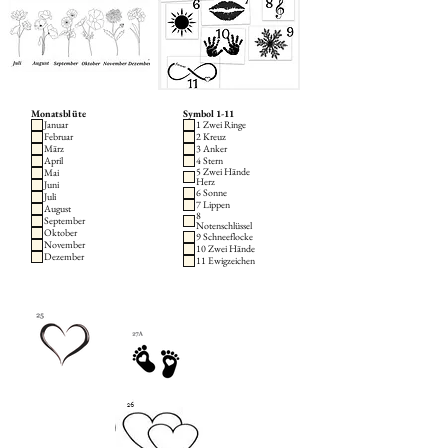
Monatsblüte
Symbol 1-11
Januar
1 Zwei Ringe
Februar
2 Kreuz
März
3 Anker
April
4 Stern
5 Zwei Hände
Mai
Herz
Juni
6 Sonne
Juli
7 Lippen
August
8
September
Notenschlüssel
Oktober
9 Schneeflocke
November
10 Zwei Hände
Dezember
11 Ewigzeichen