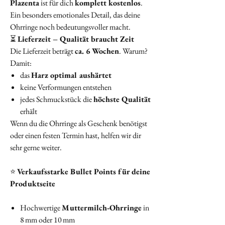
Plazenta
ist für dich
komplett kostenlos
.
Ein besonders emotionales Detail, das deine
Ohrringe noch bedeutungsvoller macht.
⏳
Lieferzeit – Qualität braucht Zeit
Die Lieferzeit beträgt
ca. 6 Wochen
. Warum?
Damit:
das
Harz optimal aushärtet
keine Verformungen entstehen
jedes Schmuckstück die
höchste Qualität
erhält
Wenn du die Ohrringe als Geschenk benötigst
oder einen festen Termin hast, helfen wir dir
sehr gerne weiter.
⭐
Verkaufsstarke Bullet Points für deine
Produktseite
Hochwertige
Muttermilch‑Ohrringe
in
8 mm oder 10 mm