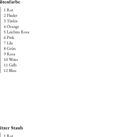
ütenfarbe
ben zu erwecken.
1 Rot
2 Flieder
3 Türkis
4 Orange
5 Leichtes Rosa
6 Pink
7 Lila
8 Grün
9 Rosa
10 Weiss
11 Gelb
12 Blau
itzer Staub
1 Rot