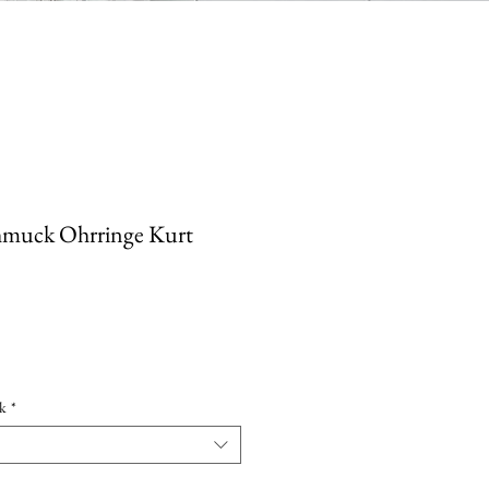
hmuck Ohrringe Kurt
k
*