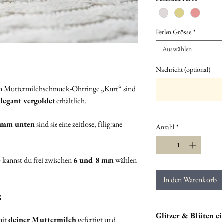
Perlen Grösse
*
Auswählen
Nachricht (optional)
en Muttermilchschmuck-Ohrringe „Kurt“ sind
elegant vergoldet
erhältlich.
 mm unten
sind sie eine zeitlose, filigrane
Anzahl
*
e
kannst du frei zwischen
6 und 8 mm
wählen
In den Warenkorb
g
Glitzer & Blüten ei
mit
deiner Muttermilch
gefertigt und