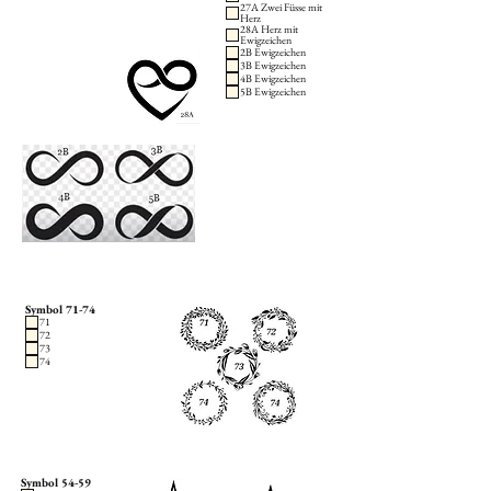
27A Zwei Füsse mit
Herz
28A Herz mit
Ewigzeichen
2B Ewigzeichen
3B Ewigzeichen
4B Ewigzeichen
5B Ewigzeichen
Symbol 71-74
71
72
73
74
Symbol 54-59