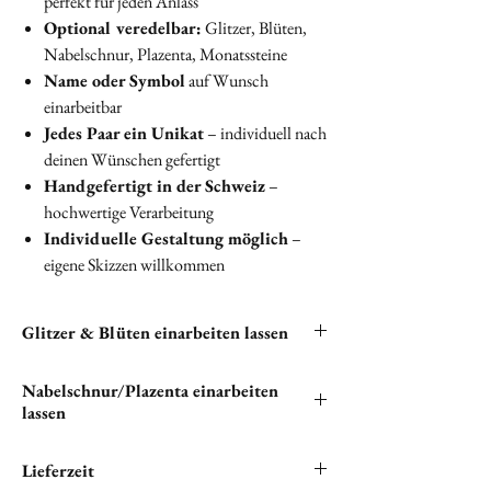
perfekt für jeden Anlass
Optional veredelbar:
Glitzer, Blüten,
Nabelschnur, Plazenta, Monatssteine
Name oder Symbol
auf Wunsch
einarbeitbar
Jedes Paar ein Unikat
– individuell nach
deinen Wünschen gefertigt
Handgefertigt in der Schweiz
–
hochwertige Verarbeitung
Individuelle Gestaltung möglich
–
eigene Skizzen willkommen
Glitzer & Blüten einarbeiten lassen
Du hast die
Nabelschnur/Plazenta einarbeiten
Möglichkeit,
Glitzer
und
Blüten
in deine
lassen
Ohrringe einarbeiten zu lassen. Bitte wähle
unter
„EXTRAS“
alle
Wenn du
Nabelschnur
und/oder
Plazenta
in
Lieferzeit
verfügbaren
kostenlosen Optionen
aus und
deinen einzigartigen Ohrringen verewigen