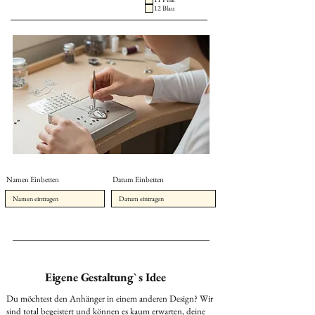
Deutschland:
12 Blau
EPS56320 Brigitte Suter
Feldgrabenstrasse 3
79725 Laufenburg
Deutschland
Wir können es kaum erwarten, dein ganz
persönliches Schmuckstück zum Leben zu
erwecken.
Namen Einbetten
Datum Einbetten
Eigene Gestaltung` s Idee
Du möchtest den Anhänger in einem anderen Design? Wir
sind total begeistert und können es kaum erwarten, deine