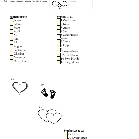
Monatsblüte
Symbol 1-11
Januar
1 Zwei Ringe
Februar
2 Kreuz
März
3 Anker
April
4 Stern
5 Zwei Hände
Mai
Herz
Juni
6 Sonne
Juli
7 Lippen
August
8
September
Notenschlüssel
Oktober
9 Schneeflocke
November
10 Zwei Hände
Dezember
11 Ewigzeichen
Symbol 25 & 26
25 Herz
26 Zwei Herzen