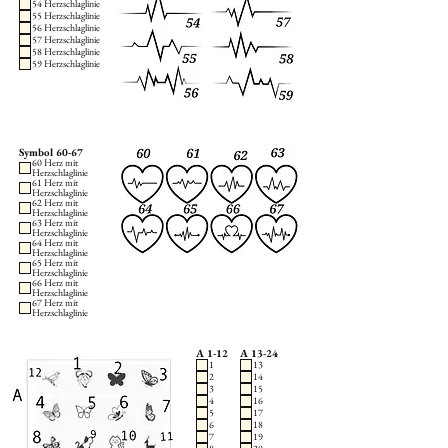
54 Herzschlaglinie
55 Herzschlaglinie
56 Herzschlaglinie
57 Herzschlaglinie
58 Herzschlaglinie
59 Herzschlaglinie
Symbol 60-67
60 Herz mit
Herzschlaglinie
61 Herz mit
Herzschlaglinie
62 Herz mit
Herzschlaglinie
63 Herz mit
Herzschlaglinie
64 Herz mit
Herzschlaglinie
65 Herz mit
Herzschlaglinie
66 Herz mit
Herzschlaglinie
67 Herz mit
Herzschlaglinie
A 1-12
A 13-24
1
13
2
14
3
15
4
16
5
17
6
18
7
19