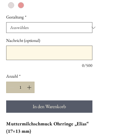
Gestaltung
*
Nachricht (optional)
0/500
Anzahl
*
In den Warenkorb
Muttermilchschmuck Ohrringe „Elias“
(17×13 mm)