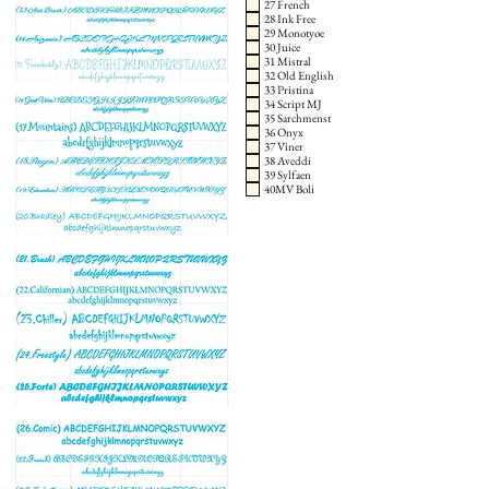
27 French
28 Ink Free
29 Monotyoe
30 Juice
31 Mistral
32 Old English
33 Pristina
34 Script MJ
35 Sarchmenst
36 Onyx
37 Viner
38 Aveddi
39 Sylfaen
40MV Boli