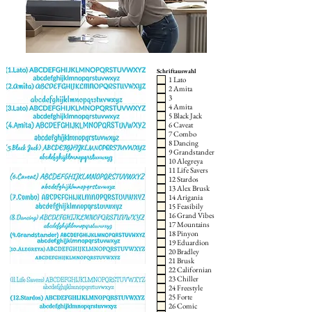
Schriftauswahl
1 Lato
2 Amita
3
4 Amita
5 Black Jack
6 Caveat
7 Combo
8 Dancing
9 Grandstander
10 Alegreya
11 Life Savers
12 Stardos
13 Alex Brusk
14 Arigania
15 Feasibily
16 Grand Vibes
17 Mountains
18 Pinyon
19 Eduardion
20 Bradley
21 Brusk
22 Californian
23 Chiller
24 Freestyle
25 Forte
26 Comic