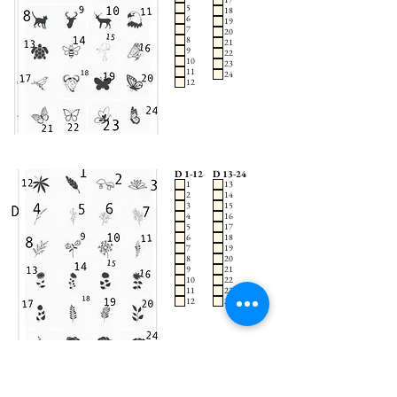
5
18
6
19
7
20
8
21
9
22
10
23
11
24
12
D 1-12
D 13-24
1
13
2
14
3
15
4
16
5
17
6
18
7
19
8
20
9
21
10
22
11
23
12
24
E 1-12
E 13-24