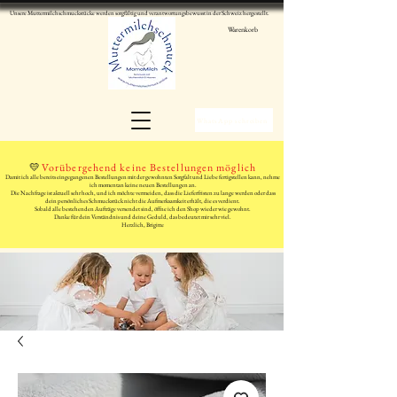
Unsere Muttermilchschmuckstücke werden sorgfältig und verantwortungsbewusst in der Schweiz hergestellt.
Warenkorb
WhatsApp schreiben
💛
Vorübergehend keine Bestellungen möglich
Damit ich alle bereits eingegangenen Bestellungen mit der gewohnten Sorgfalt und Liebe fertigstellen kann, nehme
ich momentan keine neuen Bestellungen an.
Die Nachfrage ist aktuell sehr hoch, und ich möchte vermeiden, dass die Lieferfristen zu lange werden oder dass
dein persönliches Schmuckstück nicht die Aufmerksamkeit erhält, die es verdient.
Sobald alle bestehenden Aufträge versendet sind, öffne ich den Shop wieder wie gewohnt.
Danke für dein Verständnis und deine Geduld, das bedeutet mir sehr viel.
Herzlich, Brigitte