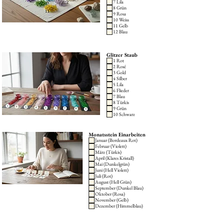
7 Lila
8 Grün
9 Rosa
10 Weiss
11 Gelb
12 Blau
Glitzer Staub
1 Rot
2 Rosé
3 Gold
4 Silber
5 Lila
6 Flieder
7 Blau
8 Türkis
9 Grün
10 Schwarz
Monatsstein Einarbeiten
Januar (Bordeaux Rot)
Februar (Violett)
März (Türkis)
April (Klares Kristall)
Mai (Dunkelgrün)
Juni (Hell Violett)
Juli (Rot)
August (Hell Grün)
September (Dunkel Blau)
Oktober (Rosa)
November (Gelb)
Dezember (Himmelblau)