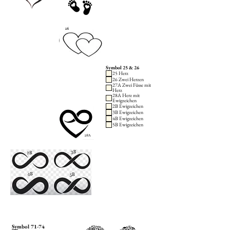
Symbol 25 & 26
25 Herz
26 Zwei Herzen
27A Zwei Füsse mit
Herz
28A Herz mit
Ewigzeichen
2B Ewigzeichen
3B Ewigzeichen
4B Ewigzeichen
5B Ewigzeichen
Symbol 71-74