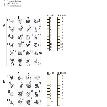
Herzschlaglinie
67 Herz mit
Herzschlaglinie
A 1-12
A 13-24
1
13
2
14
3
15
4
16
5
17
6
18
7
19
8
20
9
21
10
22
11
23
12
24
B 1-11
B 12-22
1
12
2
13
3
14
4
15
5
16
6
17
7
18
8
19
9
20
10
21
11
22