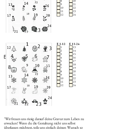
8
20
9
21
10
22
11
23
12
24
E 1-12
E 13-24
1
13
2
14
3
15
4
16
5
17
6
18
7
19
8
20
9
21
10
22
11
23
12
24
"Wir freuen uns riesig darauf deine Gravur zum Leben zu
erwecken! Wenn du die Gestaltung nicht uns selbst
überlassen möchtest, teile uns einfach deinen Wunsch so