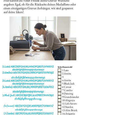
Hier kannst du voller Freude deine Gravur Wünsche
angeben Egal, ob für die Rückseite deines Medaillons oder
einen einzigartigen Gravur Anhänger, wir sind gespannt
auf deine Ideen!
Schriftauswahl
1 Lato
2 Amita
3
4 Amita
5 Black Jack
6 Caveat
7 Combo
8 Dancing
9 Grandstander
10 Alegreya
11 Life Savers
12 Stardos
13 Alex Brusk
14 Arigania