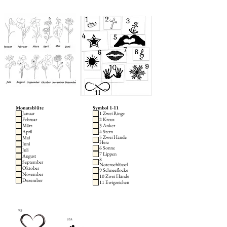
Monatsblüte
Symbol 1-11
Januar
1 Zwei Ringe
Februar
2 Kreuz
März
3 Anker
April
4 Stern
5 Zwei Hände
Mai
Herz
Juni
6 Sonne
Juli
7 Lippen
August
8
September
Notenschlüssel
Oktober
9 Schneeflocke
November
10 Zwei Hände
Dezember
11 Ewigzeichen