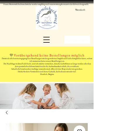
Unsere Muttermilchschmuckstücke werden sorgfältig und verantwortungsbewusst in der Schweiz hergestellt.
Warenkorb
WhatsApp schreiben
💛
Vorübergehend keine Bestellungen möglich
Damit ich alle bereits eingegangenen Bestellungen mit der gewohnten Sorgfalt und Liebe fertigstellen kann, nehme
ich momentan keine neuen Bestellungen an.
Die Nachfrage ist aktuell sehr hoch, und ich möchte vermeiden, dass die Lieferfristen zu lange werden oder dass
dein persönliches Schmuckstück nicht die Aufmerksamkeit erhält, die es verdient.
Sobald alle bestehenden Aufträge versendet sind, öffne ich den Shop wieder wie gewohnt.
Danke für dein Verständnis und deine Geduld, das bedeutet mir sehr viel.
Herzlich, Brigitte