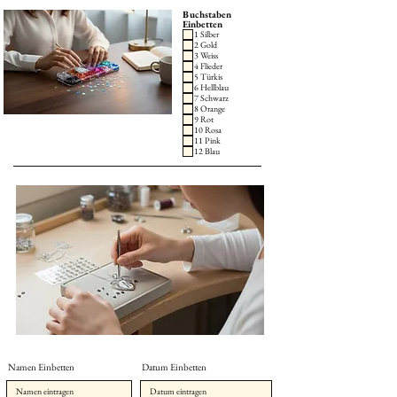
Buchstaben
Einbetten
1 Silber
2 Gold
3 Weiss
4 Flieder
5 Türkis
6 Hellblau
7 Schwarz
8 Orange
9 Rot
10 Rosa
11 Pink
12 Blau
Namen Einbetten
Datum Einbetten