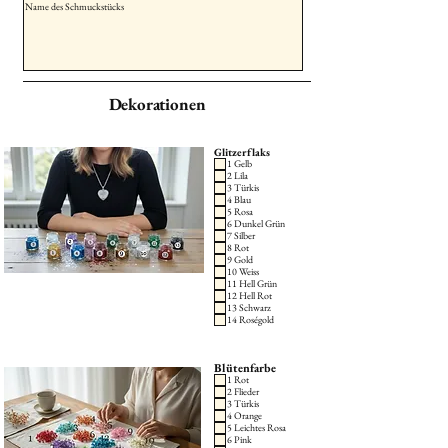
Dekorationen
Glitzerflaks
1 Gelb
2 Lila
3 Türkis
4 Blau
5 Rosa
6 Dunkel Grün
7 Silber
8 Rot
9 Gold
10 Weiss
11 Hell Grün
12 Hell Rot
13 Schwarz
14 Roségold
Blütenfarbe
1 Rot
2 Flieder
3 Türkis
4 Orange
5 Leichtes Rosa
6 Pink