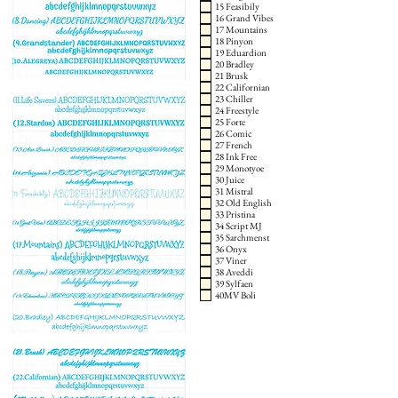
15 Feasibily
16 Grand Vibes
17 Mountains
18 Pinyon
19 Eduardion
20 Bradley
21 Brusk
22 Californian
23 Chiller
24 Freestyle
25 Forte
26 Comic
27 French
28 Ink Free
29 Monotyoe
30 Juice
31 Mistral
32 Old English
33 Pristina
34 Script MJ
35 Sarchmenst
36 Onyx
37 Viner
38 Aveddi
39 Sylfaen
40MV Boli