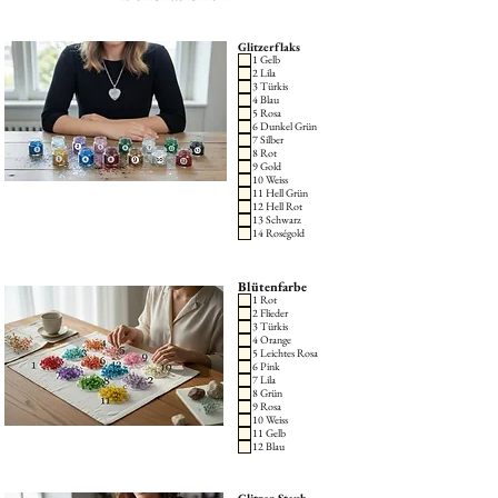
Glitzerflaks
1 Gelb
2 Lila
3 Türkis
4 Blau
5 Rosa
6 Dunkel Grün
7 Silber
8 Rot
9 Gold
10 Weiss
11 Hell Grün
12 Hell Rot
13 Schwarz
14 Roségold
Blütenfarbe
1 Rot
2 Flieder
3 Türkis
4 Orange
5 Leichtes Rosa
6 Pink
7 Lila
8 Grün
9 Rosa
10 Weiss
11 Gelb
12 Blau