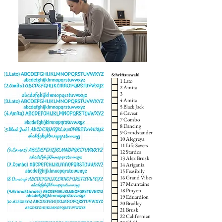
Schriftauswahl
1 Lato
2 Amita
3
4 Amita
5 Black Jack
6 Caveat
7 Combo
8 Dancing
9 Grandstander
10 Alegreya
11 Life Savers
12 Stardos
13 Alex Brusk
14 Arigania
15 Feasibily
16 Grand Vibes
17 Mountains
18 Pinyon
19 Eduardion
20 Bradley
21 Brusk
22 Californian