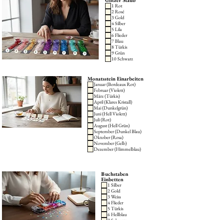
Glitzer Staub
1 Rot
2 Rosé
3 Gold
4 Silber
5 Lila
6 Flieder
7 Blau
8 Türkis
9 Grün
10 Schwarz
Monatsstein Einarbeiten
Januar (Bordeaux Rot)
Februar (Violett)
März (Türkis)
April (Klares Kristall)
Mai (Dunkelgrün)
Juni (Hell Violett)
Juli (Rot)
August (Hell Grün)
September (Dunkel Blau)
Oktober (Rosa)
November (Gelb)
Dezember (Himmelblau)
Buchstaben
Einbetten
1 Silber
2 Gold
3 Weiss
4 Flieder
5 Türkis
6 Hellblau