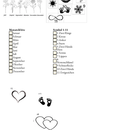
Monatsblüte
Symbol 1-11
Januar
1 Zwei Ringe
Februar
2 Kreuz
März
3 Anker
April
4 Stern
5 Zwei Hände
Mai
Herz
Juni
6 Sonne
Juli
7 Lippen
August
8
September
Notenschlüssel
Oktober
9 Schneeflocke
November
10 Zwei Hände
Dezember
11 Ewigzeichen