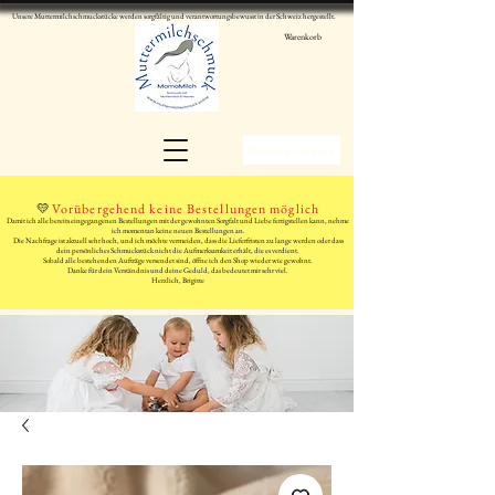
Unsere Muttermilchschmuckstücke werden sorgfältig und verantwortungsbewusst in der Schweiz hergestellt.
Warenkorb
WhatsApp schreiben
💛
Vorübergehend keine Bestellungen möglich
Damit ich alle bereits eingegangenen Bestellungen mit der gewohnten Sorgfalt und Liebe fertigstellen kann, nehme
ich momentan keine neuen Bestellungen an.
Die Nachfrage ist aktuell sehr hoch, und ich möchte vermeiden, dass die Lieferfristen zu lange werden oder dass
dein persönliches Schmuckstück nicht die Aufmerksamkeit erhält, die es verdient.
Sobald alle bestehenden Aufträge versendet sind, öffne ich den Shop wieder wie gewohnt.
Danke für dein Verständnis und deine Geduld, das bedeutet mir sehr viel.
Herzlich, Brigitte