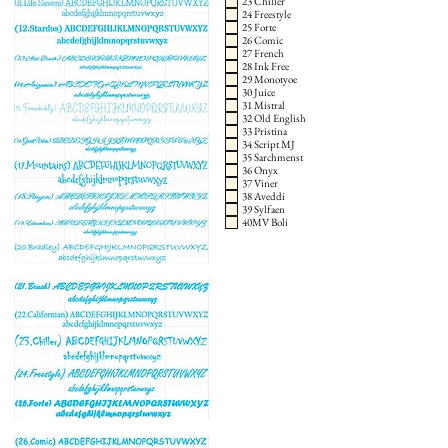
23 Chiller
24 Freestyle
25 Forte
26 Comic
27 French
28 Ink Free
29 Monotyoe
30 Juice
31 Mistral
32 Old English
33 Pristina
34 Script MJ
35 Sarchmenst
36 Onyx
37 Viner
38 Aveddi
39 Sylfaen
40MV Boli