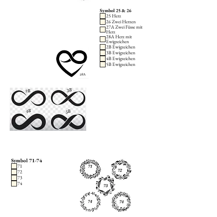
Symbol 25 & 26
25 Herz
26 Zwei Herzen
27A Zwei Füsse mit
Herz
28A Herz mit
Ewigzeichen
2B Ewigzeichen
3B Ewigzeichen
4B Ewigzeichen
5B Ewigzeichen
Symbol 71-74
71
72
73
74