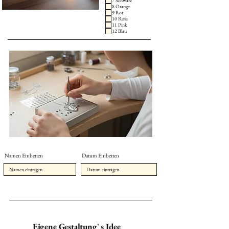
7 Schwarz
8 Orange
9 Rot
10 Rosa
11 Pink
12 Blau
Namen Einbetten
Datum Einbetten
Eigene Gestaltung` s Idee