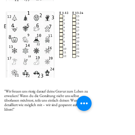
E 1-12
E 13-24
1
13
2
14
3
15
4
16
5
17
6
18
7
19
8
20
9
21
10
22
11
23
12
24
"Wir freuen uns riesig darauf deine Gravur zum Leben zu
erwecken! Wenn du die Gestaltung nicht uns selbst
überlassen möchtest, teile uns einfach deinen Wunsch so
detailliert wie möglich mit – wir sind gespannt auf deine
Ideen!"
Gravur Anhänger 1 Vorderseite Text