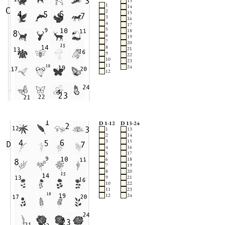
13
1
14
2
15
3
16
4
17
5
18
6
19
7
20
8
21
9
22
10
23
11
24
12
D 1-12
D 13-24
1
13
2
14
3
15
4
16
5
17
6
18
7
19
8
20
9
21
10
22
11
23
12
24