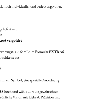
Wir helfen Dir gerne w
Verwende zur Sich
k noch individueller und bedeutungsvoller.
rechtzeitig das erhält
Umverpackung.
Beschrifte den
äus
deiner
Bestellnu
💇‍♀️ Haare
eliefert mit:
Lege die Haarsträ
te
Herzen ab ca. 2 cm 
osé vergoldet
oder Alufolie
.
Beschrifte auch di
evorzugst: 👉 Scrolle im Formular
EXTRAS
deiner
Bestellnu
nschkette aus.
🌸 Plazenta / Nabelsc
Die Plazenta muss
!
getrocknet
sein.
Wenn du sie
verka
orm, ein Symbol, eine spezielle Anordnung
pro Schmuckstü
Die übrigen Kaps
AS
hoch und wähle dort die gewünschten
fertigen Schmuc
rsönliche Vision mit Liebe & Präzision um.
Bitte alles mit
Nam