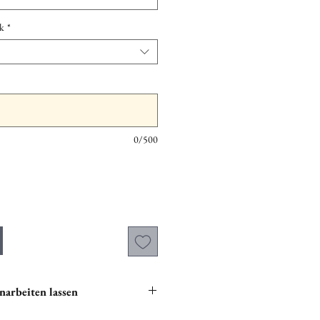
k
*
0/500
narbeiten lassen
t, Glitzer und Blüten in deine