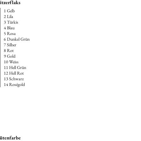
itzerflaks
1 Gelb
2 Lila
3 Türkis
4 Blau
5 Rosa
6 Dunkel Grün
7 Silber
8 Rot
9 Gold
10 Weiss
11 Hell Grün
12 Hell Rot
13 Schwarz
14 Roségold
ütenfarbe