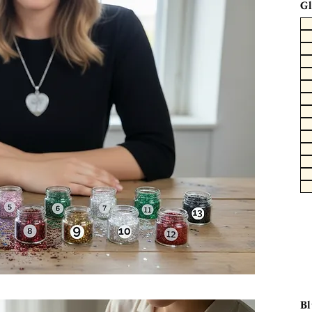
Gl
Bl