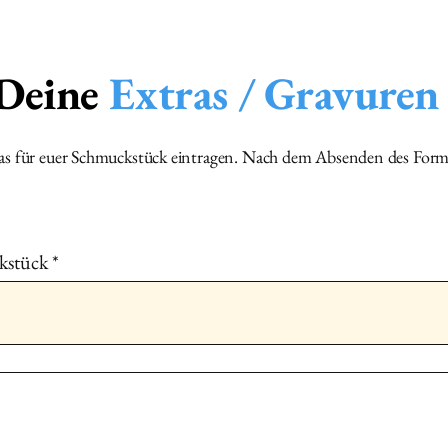
Bestellnummer
b
📮
Versandadresse
Bitte sende dein Mater
 Deine
Extras / Gravuren
einem
Luftpolster‑C
🇨🇭 Schweizer Adres
Brigitte Suter
Herre
🇩🇪 Deutsche Adress
ras für euer Schmuckstück eintragen. Nach dem Absenden des Form
EPS56320 Brigitte 
Laufenburg Deutschl
kstück