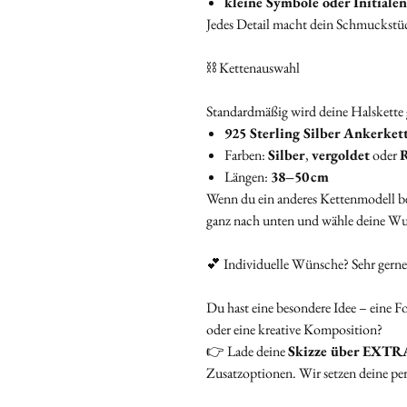
kleine Symbole oder Initialen
Jedes Detail macht dein Schmuckstüc
⛓️ Kettenauswahl
Standardmäßig wird deine Halskette g
925 Sterling Silber Ankerket
Farben:
Silber
,
vergoldet
oder
R
Längen:
38–50 cm
Wenn du ein anderes Kettenmodell b
ganz nach unten und wähle deine Wu
💕 Individuelle Wünsche? Sehr gerne
Du hast eine besondere Idee – eine F
oder eine kreative Komposition?
👉 Lade deine
Skizze über EXTR
Zusatzoptionen. Wir setzen deine pe