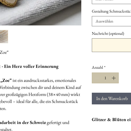
Gestaltung Schmuckstüc
Auswählen
Nachricht (optional)
„Zoe“
 · Ein Herz voller Erinnerung
Anzahl
*
e
„Zoe“
ist ein ausdrucksstarkes, emotionales
 Verbindung zwischen dir und deinem Kind auf
hrer großzügigen Herzform (38×40 mm) wirkt
In den Warenkorb
liebevoll – ideal für alle, die ein Schmuckstück
ten.
Glitzer & Blüten ei
ndarbeit in der Schweiz
gefertigt und
staltet.
Du hast die Möglichkei