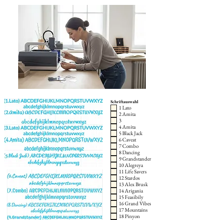
Schriftauswahl
1 Lato
2 Amita
3
4 Amita
5 Black Jack
6 Caveat
7 Combo
8 Dancing
9 Grandstander
10 Alegreya
11 Life Savers
12 Stardos
13 Alex Brusk
14 Arigania
15 Feasibily
16 Grand Vibes
17 Mountains
18 Pinyon