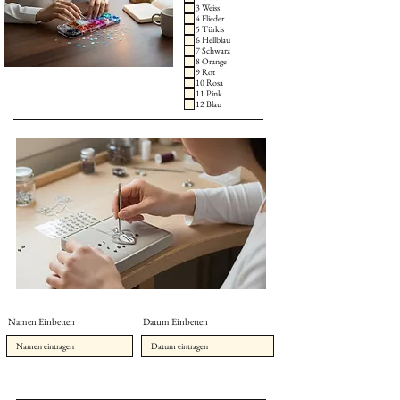
3 Weiss
4 Flieder
5 Türkis
6 Hellblau
7 Schwarz
8 Orange
9 Rot
10 Rosa
11 Pink
12 Blau
Namen Einbetten
Datum Einbetten