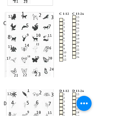
C 1-12
C 13-24
13
1
14
2
15
3
16
4
17
5
18
6
19
7
20
8
21
9
22
10
23
11
24
12
D 1-12
D 13-24
1
13
2
14
3
15
4
16
5
17
6
18
7
19
8
20
9
21
10
22
11
23
12
24