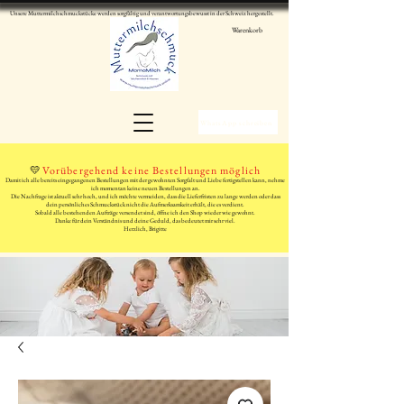
Unsere Muttermilchschmuckstücke werden sorgfältig und verantwortungsbewusst in der Schweiz hergestellt.
Warenkorb
WhatsApp schreiben
💛
Vorübergehend keine Bestellungen möglich
Damit ich alle bereits eingegangenen Bestellungen mit der gewohnten Sorgfalt und Liebe fertigstellen kann, nehme
ich momentan keine neuen Bestellungen an.
Die Nachfrage ist aktuell sehr hoch, und ich möchte vermeiden, dass die Lieferfristen zu lange werden oder dass
dein persönliches Schmuckstück nicht die Aufmerksamkeit erhält, die es verdient.
Sobald alle bestehenden Aufträge versendet sind, öffne ich den Shop wieder wie gewohnt.
Danke für dein Verständnis und deine Geduld, das bedeutet mir sehr viel.
Herzlich, Brigitte