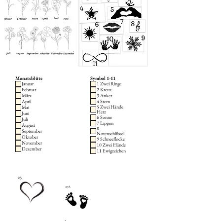
Monatsblüte
Symbol 1-11
Januar
1 Zwei Ringe
Februar
2 Kreuz
März
3 Anker
April
4 Stern
5 Zwei Hände
Mai
Herz
Juni
6 Sonne
Juli
7 Lippen
August
8
September
Notenschlüssel
Oktober
9 Schneeflocke
November
10 Zwei Hände
Dezember
11 Ewigzeichen