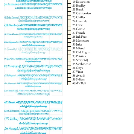
19 Eduardion
20 Bradley
21 Brusk
22 Californian
23 Chiller
24 Freestyle
25 Forte
26 Comic
27 French
28 Ink Free
29 Monotyoe
30 Juice
31 Mistral
32 Old English
33 Pristina
34 Script MJ
35 Sarchmenst
36 Onyx
37 Viner
38 Aveddi
39 Sylfaen
40MV Boli