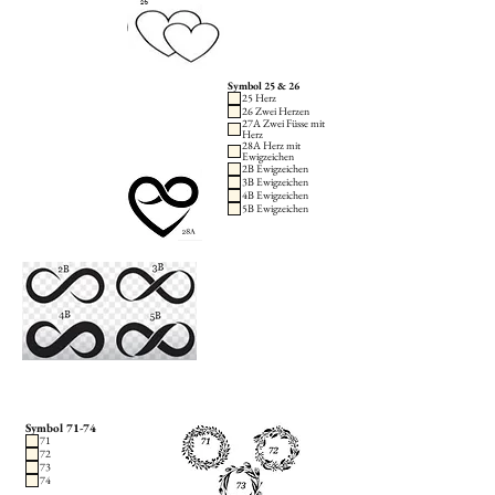
Symbol 25 & 26
25 Herz
26 Zwei Herzen
27A Zwei Füsse mit
Herz
28A Herz mit
Ewigzeichen
2B Ewigzeichen
3B Ewigzeichen
4B Ewigzeichen
5B Ewigzeichen
Symbol 71-74
71
72
73
74