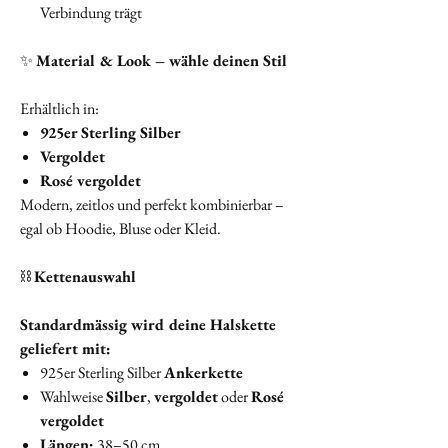
Verbindung trägt
✨
Material & Look – wähle deinen Stil
Erhältlich in:
925er Sterling Silber
Vergoldet
Rosé vergoldet
Modern, zeitlos und perfekt kombinierbar –
egal ob Hoodie, Bluse oder Kleid.
⛓️
Kettenauswahl
Standardmässig wird deine Halskette
geliefert mit:
925er Sterling Silber
Ankerkette
Wahlweise
Silber
,
vergoldet
oder
Rosé
vergoldet
Längen:
38–50 cm