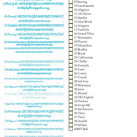
8 Dancing
9 Grandstander
10 Alegreya
11 Life Savers
12 Stardos
13 Alex Brusk
14 Arigania
15 Feasibily
16 Grand Vibes
17 Mountains
18 Pinyon
19 Eduardion
20 Bradley
21 Brusk
22 Californian
23 Chiller
24 Freestyle
25 Forte
26 Comic
27 French
28 Ink Free
29 Monotyoe
30 Juice
31 Mistral
32 Old English
33 Pristina
34 Script MJ
35 Sarchmenst
36 Onyx
37 Viner
38 Aveddi
39 Sylfaen
40MV Boli