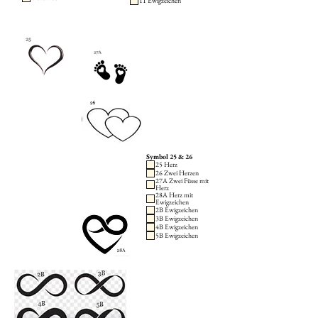
11 Ewigzeichen
Symbol 25 & 26
25 Herz
26 Zwei Herzen
27A Zwei Füsse mit
Herz
28A Herz mit
Ewigzeichen
2B Ewigzeichen
3B Ewigzeichen
4B Ewigzeichen
5B Ewigzeichen