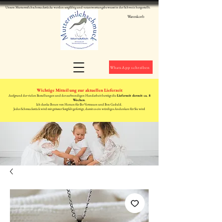
Unsere Muttermilchschmuckstücke werden sorgfältig und verantwortungsbewusst in der Schweiz hergestellt.
Warenkorb
WhatsApp schreiben
Wichtige Mitteilung zur aktuellen Lieferzeit
Aufgrund der vielen Bestellungen und der aufwendigen Handarbeit beträgt die
Lieferzeit derzeit ca. 8
Wochen
.
Ich danke Ihnen von Herzen für Ihr Vertrauen und Ihre Geduld.
Jedes Schmuckstück wird mit grösster Sorgfalt gefertigt, damit es ein würdiges Andenken für Sie wird