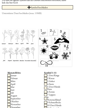
Du hast ein eigenes Symbol das du Graviert bekommen möchtest, dann
lade das hier hoch
Symbol hochladen
Unterstützte Datei hochladen (max. 15MB)
Monatsblüte
Symbol 1-11
Januar
1 Zwei Ringe
Februar
2 Kreuz
März
3 Anker
April
4 Stern
5 Zwei Hände
Mai
Herz
Juni
6 Sonne
Juli
7 Lippen
August
8
September
Notenschlüssel
Oktober
9 Schneeflocke
November
10 Zwei Hände
Dezember