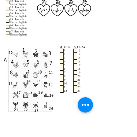
62 Herz mit
Herzschlaglinie
63 Herz mit
Herzschlaglinie
64 Herz mit
Herzschlaglinie
65 Herz mit
Herzschlaglinie
66 Herz mit
Herzschlaglinie
67 Herz mit
Herzschlaglinie
A 1-12
A 13-24
1
13
2
14
3
15
4
16
5
17
6
18
7
19
8
20
9
21
10
22
11
23
12
24
B 1-11
B 12-22
1
12
2
13
3
14
4
15