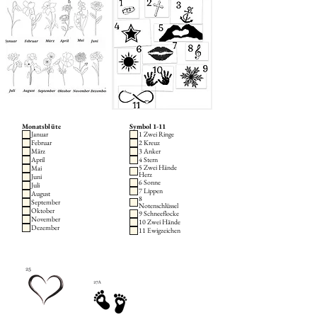
Monatsblüte
Symbol 1-11
Januar
1 Zwei Ringe
Februar
2 Kreuz
März
3 Anker
April
4 Stern
5 Zwei Hände
Mai
Herz
Juni
6 Sonne
Juli
7 Lippen
August
8
September
Notenschlüssel
Oktober
9 Schneeflocke
November
10 Zwei Hände
Dezember
11 Ewigzeichen