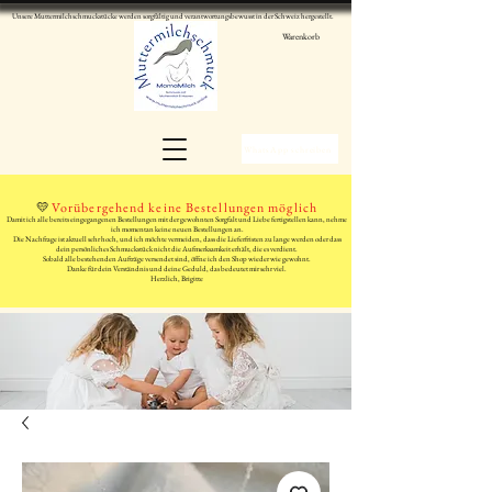
Unsere Muttermilchschmuckstücke werden sorgfältig und verantwortungsbewusst in der Schweiz hergestellt.
Warenkorb
WhatsApp schreiben
💛
Vorübergehend keine Bestellungen möglich
Damit ich alle bereits eingegangenen Bestellungen mit der gewohnten Sorgfalt und Liebe fertigstellen kann, nehme
ich momentan keine neuen Bestellungen an.
Die Nachfrage ist aktuell sehr hoch, und ich möchte vermeiden, dass die Lieferfristen zu lange werden oder dass
dein persönliches Schmuckstück nicht die Aufmerksamkeit erhält, die es verdient.
Sobald alle bestehenden Aufträge versendet sind, öffne ich den Shop wieder wie gewohnt.
Danke für dein Verständnis und deine Geduld, das bedeutet mir sehr viel.
Herzlich, Brigitte