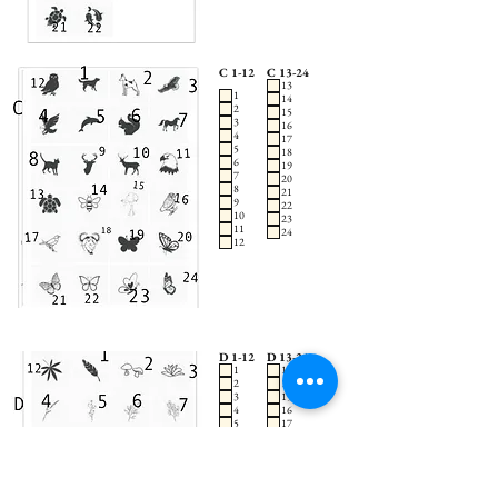
C 1-12
C 13-24
13
1
14
2
15
3
16
4
17
5
18
6
19
7
20
8
21
9
22
10
23
11
24
12
D 1-12
D 13-24
1
13
2
14
3
15
4
16
5
17
6
18
7
19
8
20
9
21
10
22