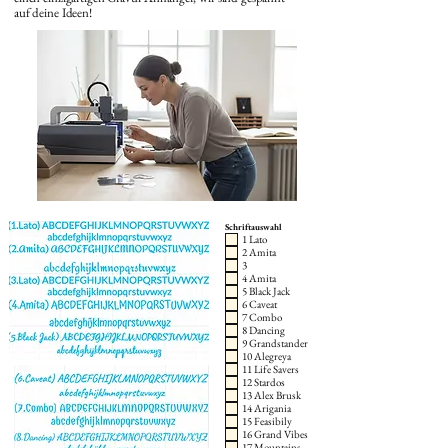
auf deine Ideen!
Schriftauswahl
1 Lato
2 Amita
3
4 Amita
5 Black Jack
6 Caveat
7 Combo
8 Dancing
9 Grandstander
10 Alegreya
11 Life Savers
12 Stardos
13 Alex Brusk
14 Arigania
15 Feasibily
16 Grand Vibes
17 Mountains