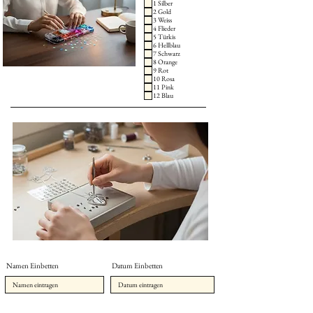
1 Silber
2 Gold
3 Weiss
4 Flieder
5 Türkis
6 Hellblau
7 Schwarz
8 Orange
9 Rot
10 Rosa
11 Pink
12 Blau
Namen Einbetten
Datum Einbetten