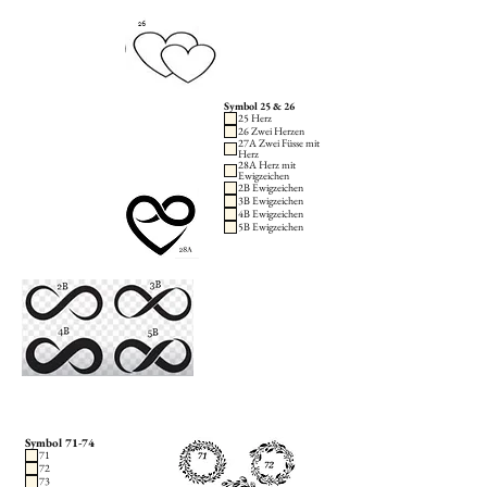
Symbol 25 & 26
25 Herz
26 Zwei Herzen
27A Zwei Füsse mit
Herz
28A Herz mit
Ewigzeichen
2B Ewigzeichen
3B Ewigzeichen
4B Ewigzeichen
5B Ewigzeichen
Symbol 71-74
71
72
73