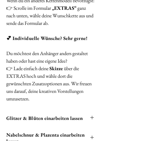
Wenn du ein anderes Kettenmodell bevorzugst:
👉 Scrolle im Formular
„EXTRAS“
ganz
nach unten, wähle deine Wunschkette aus und
sende das Formular ab.
💕 Individuelle Wünsche? Sehr gerne!
Du möchtest den Anhänger anders gestaltet
haben oder hast eine eigene Idee?
👉 Lade einfach deine
Skizze
über die
EXTRAS hoch und wähle dort die
gewünschten Zusatzoptionen aus. Wir freuen
uns darauf, deine kreativen Vorstellungen
umzusetzen.
Glitzer & Blüten einarbeiten lassen
Du hast die Möglichkeit, Glitzer und Blüten in
Nabelschnur & Plazenta einarbeiten
deine Halskette einarbeiten zu lassen. Bitte