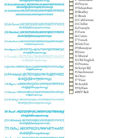
18 Pinyon
19 Eduardion
20 Bradley
21 Brusk
22 Californian
23 Chiller
24 Freestyle
25 Forte
26 Comic
27 French
28 Ink Free
29 Monotyoe
30 Juice
31 Mistral
32 Old English
33 Pristina
34 Script MJ
35 Sarchmenst
36 Onyx
37 Viner
38 Aveddi
39 Sylfaen
40MV Boli