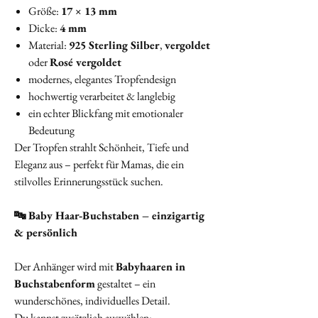
Größe:
17 × 13 mm
Dicke:
4 mm
Material:
925 Sterling Silber
,
vergoldet
oder
Rosé vergoldet
modernes, elegantes Tropfendesign
hochwertig verarbeitet & langlebig
ein echter Blickfang mit emotionaler
Bedeutung
Der Tropfen strahlt Schönheit, Tiefe und
Eleganz aus – perfekt für Mamas, die ein
stilvolles Erinnerungsstück suchen.
🔤 Baby Haar‑Buchstaben – einzigartig
& persönlich
Der Anhänger wird mit
Babyhaaren in
Buchstabenform
gestaltet – ein
wunderschönes, individuelles Detail.
Du kannst zusätzlich auswählen: