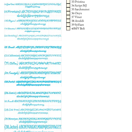
33 Pristina
34 Script MJ
35 Sarchmenst
36 Onyx
37 Viner
38 Aveddi
39 Sylfaen
40MV Boli