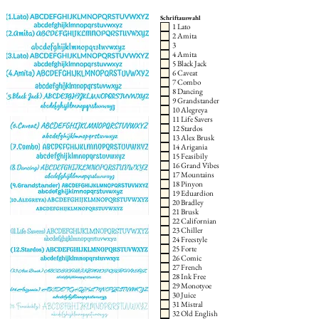
Schriftauswahl
1 Lato
2 Amita
3
4 Amita
5 Black Jack
6 Caveat
7 Combo
8 Dancing
9 Grandstander
10 Alegreya
11 Life Savers
12 Stardos
13 Alex Brusk
14 Arigania
15 Feasibily
16 Grand Vibes
17 Mountains
18 Pinyon
19 Eduardion
20 Bradley
21 Brusk
22 Californian
23 Chiller
24 Freestyle
25 Forte
26 Comic
27 French
28 Ink Free
29 Monotyoe
30 Juice
31 Mistral
32 Old English