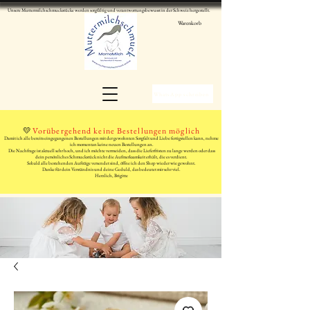
Unsere Muttermilchschmuckstücke werden sorgfältig und verantwortungsbewusst in der Schweiz hergestellt.
Warenkorb
WhatsApp schreiben
💛
Vorübergehend keine Bestellungen möglich
Damit ich alle bereits eingegangenen Bestellungen mit der gewohnten Sorgfalt und Liebe fertigstellen kann, nehme
ich momentan keine neuen Bestellungen an.
Die Nachfrage ist aktuell sehr hoch, und ich möchte vermeiden, dass die Lieferfristen zu lange werden oder dass
dein persönliches Schmuckstück nicht die Aufmerksamkeit erhält, die es verdient.
Sobald alle bestehenden Aufträge versendet sind, öffne ich den Shop wieder wie gewohnt.
Danke für dein Verständnis und deine Geduld, das bedeutet mir sehr viel.
Herzlich, Brigitte