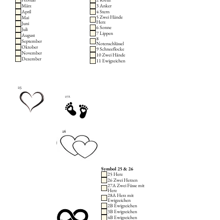
März
3 Anker
April
4 Stern
5 Zwei Hände
Mai
Herz
Juni
6 Sonne
Juli
7 Lippen
August
8
September
Notenschlüssel
Oktober
9 Schneeflocke
November
10 Zwei Hände
Dezember
11 Ewigzeichen
Symbol 25 & 26
25 Herz
26 Zwei Herzen
27A Zwei Füsse mit
Herz
28A Herz mit
Ewigzeichen
2B Ewigzeichen
3B Ewigzeichen
4B Ewigzeichen