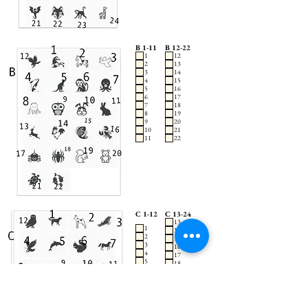
B 1-11
B 12-22
1
12
2
13
3
14
4
15
5
16
6
17
7
18
8
19
9
20
10
21
11
22
C 1-12
C 13-24
13
1
14
2
15
3
16
4
17
5
18
6
19
7
20
8
21
9
22
10
23