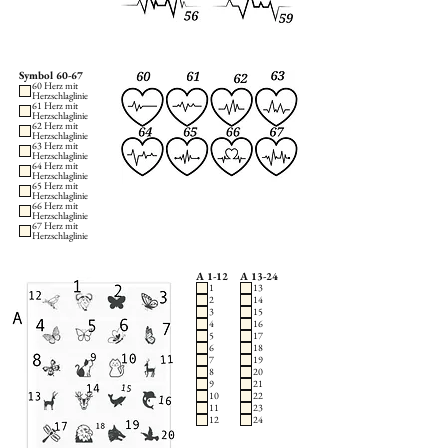
Symbol 60-67
60 Herz mit
Herzschlaglinie
61 Herz mit
Herzschlaglinie
62 Herz mit
Herzschlaglinie
63 Herz mit
Herzschlaglinie
64 Herz mit
Herzschlaglinie
65 Herz mit
Herzschlaglinie
66 Herz mit
Herzschlaglinie
67 Herz mit
Herzschlaglinie
A 1-12
A 13-24
1
13
2
14
3
15
4
16
5
17
6
18
7
19
8
20
9
21
10
22
11
23
12
24