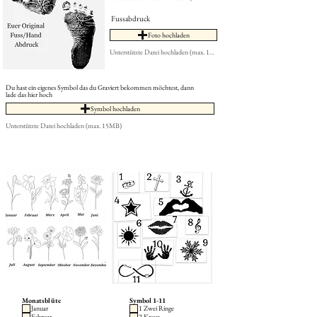
Fussabdruck
Foto hochladen
Unterstützte Datei hochladen (max. 15MB)
Du hast ein eigenes Symbol das du Graviert bekommen möchtest, dann
lade das hier hoch
Symbol hochladen
Unterstützte Datei hochladen (max. 15MB)
Monatsblüte
Symbol 1-11
Januar
1 Zwei Ringe
Februar
2 Kreuz