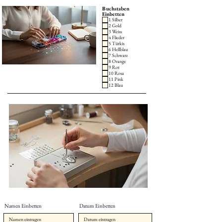
Buchstaben
Einbetten
1 Silber
2 Gold
3 Weiss
4 Flieder
5 Türkis
6 Hellblau
7 Schwarz
8 Orange
9 Rot
10 Rosa
11 Pink
12 Blau
Namen Einbetten
Datum Einbetten