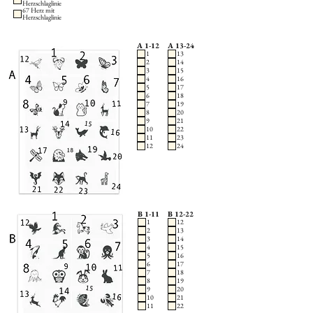
Herzschlaglinie
67 Herz mit
Herzschlaglinie
A 1-12
A 13-24
1
13
2
14
3
15
4
16
5
17
6
18
7
19
8
20
9
21
10
22
11
23
12
24
B 1-11
B 12-22
1
12
2
13
3
14
4
15
5
16
6
17
7
18
8
19
9
20
10
21
11
22