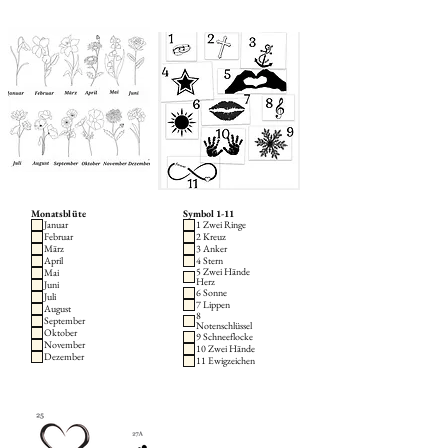
Monatsblüte
Symbol 1-11
Januar
1 Zwei Ringe
Februar
2 Kreuz
März
3 Anker
April
4 Stern
5 Zwei Hände
Mai
Herz
Juni
6 Sonne
Juli
7 Lippen
August
8
September
Notenschlüssel
Oktober
9 Schneeflocke
November
10 Zwei Hände
Dezember
11 Ewigzeichen