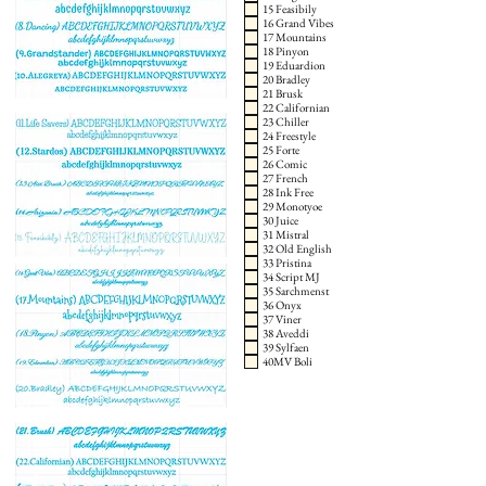
15 Feasibily
16 Grand Vibes
17 Mountains
18 Pinyon
19 Eduardion
20 Bradley
21 Brusk
22 Californian
23 Chiller
24 Freestyle
25 Forte
26 Comic
27 French
28 Ink Free
29 Monotyoe
30 Juice
31 Mistral
32 Old English
33 Pristina
34 Script MJ
35 Sarchmenst
36 Onyx
37 Viner
38 Aveddi
39 Sylfaen
40MV Boli