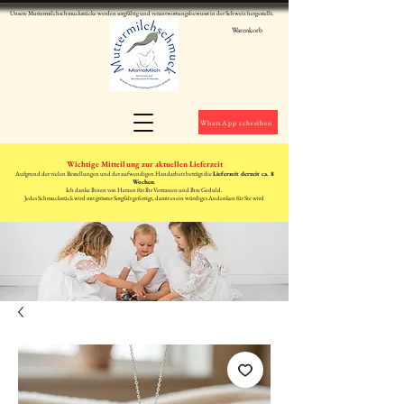
Unsere Muttermilchschmuckstücke werden sorgfältig und verantwortungsbewusst in der Schweiz hergestellt.
Warenkorb
WhatsApp schreiben
Wichtige Mitteilung zur aktuellen Lieferzeit
Aufgrund der vielen Bestellungen und der aufwendigen Handarbeit beträgt die
Lieferzeit derzeit ca. 8
Wochen
.
Ich danke Ihnen von Herzen für Ihr Vertrauen und Ihre Geduld.
Jedes Schmuckstück wird mit grösster Sorgfalt gefertigt, damit es ein würdiges Andenken für Sie wird