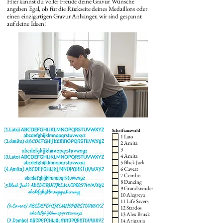
Hier kannst du voller Freude deine Gravur Wünsche
angeben Egal, ob für die Rückseite deines Medaillons oder
einen einzigartigen Gravur Anhänger, wir sind gespannt
auf deine Ideen!
Schriftauswahl
1 Lato
2 Amita
3
4 Amita
5 Black Jack
6 Caveat
7 Combo
8 Dancing
9 Grandstander
10 Alegreya
11 Life Savers
12 Stardos
13 Alex Brusk
14 Arigania