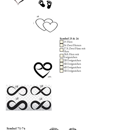
Symbol 25 & 26
25 Herz
26 Zwei Herzen
27A Zwei Füsse mit
Herz
28A Herz mit
Ewigzeichen
2B Ewigzeichen
3B Ewigzeichen
4B Ewigzeichen
5B Ewigzeichen
Symbol 71-74