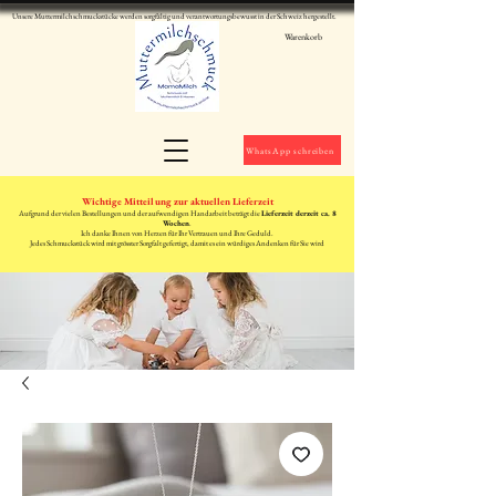
Unsere Muttermilchschmuckstücke werden sorgfältig und verantwortungsbewusst in der Schweiz hergestellt.
Warenkorb
WhatsApp schreiben
Wichtige Mitteilung zur aktuellen Lieferzeit
Aufgrund der vielen Bestellungen und der aufwendigen Handarbeit beträgt die
Lieferzeit derzeit ca. 8
Wochen
.
Ich danke Ihnen von Herzen für Ihr Vertrauen und Ihre Geduld.
Jedes Schmuckstück wird mit grösster Sorgfalt gefertigt, damit es ein würdiges Andenken für Sie wird