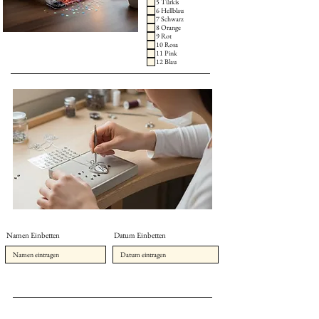
5 Türkis
6 Hellblau
7 Schwarz
8 Orange
9 Rot
10 Rosa
11 Pink
12 Blau
Namen Einbetten
Datum Einbetten