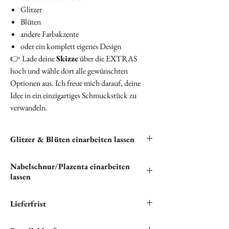
Glitzer
Blüten
andere Farbakzente
oder ein komplett eigenes Design
👉 Lade deine
Skizze
über die EXTRAS
hoch und wähle dort alle gewünschten
Optionen aus. Ich freue mich darauf, deine
Idee in ein einzigartiges Schmuckstück zu
verwandeln.
Glitzer & Blüten einarbeiten lassen
Du hast die Möglichkeit, Glitzer und Blüten in
Nabelschnur/Plazenta einarbeiten
deine Halskette einarbeiten zu lassen. Bitte
lassen
klicken unten auf "
EXTRAS
", um alle
verfügbaren kostenlosen Optionen zu sehen.
Wie fantastisch, dass du die Haare von
Lieferfrist
mehreren Kindern einarbeiten lassen möchtest!
Das ist für uns kein Problem und das Beste
Wir setzen alles daran, ihren Lieblingsartikel