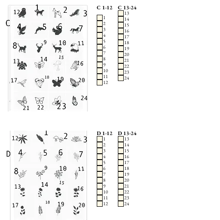
C 1-12
C 13-24
13
1
14
2
15
3
16
4
17
5
18
6
19
7
20
8
21
9
22
10
23
11
24
12
D 1-12
D 13-24
1
13
2
14
3
15
4
16
5
17
6
18
7
19
8
20
9
21
10
22
11
23
12
24