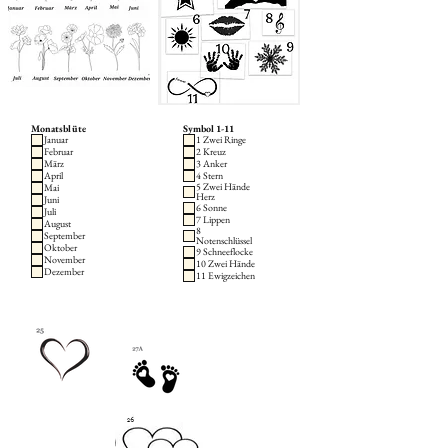
Monatsblüte
Symbol 1-11
Januar
1 Zwei Ringe
Februar
2 Kreuz
März
3 Anker
April
4 Stern
5 Zwei Hände
Mai
Herz
Juni
6 Sonne
Juli
7 Lippen
August
8
September
Notenschlüssel
Oktober
9 Schneeflocke
November
10 Zwei Hände
Dezember
11 Ewigzeichen