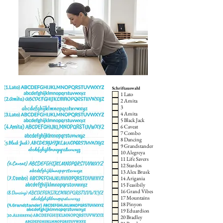
Schriftauswahl
1 Lato
2 Amita
3
4 Amita
5 Black Jack
6 Caveat
7 Combo
8 Dancing
9 Grandstander
10 Alegreya
11 Life Savers
12 Stardos
13 Alex Brusk
14 Arigania
15 Feasibily
16 Grand Vibes
17 Mountains
18 Pinyon
19 Eduardion
20 Bradley