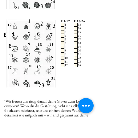
E 1-12
E 13-24
1
13
2
14
3
15
4
16
5
17
6
18
7
19
8
20
9
21
10
22
11
23
12
24
"Wir freuen uns riesig darauf deine Gravur zum Leben zu
erwecken! Wenn du die Gestaltung nicht uns selbst
überlassen möchtest, teile uns einfach deinen Wunsch so
detailliert wie möglich mit – wir sind gespannt auf deine
Ideen!"
Gravur Anhänger 1 Vorderseite Text