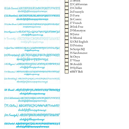
21 Brusk
22 Californian
23 Chiller
24 Freestyle
25 Forte
26 Comic
27 French
28 Ink Free
29 Monotyoe
30 Juice
31 Mistral
32 Old English
33 Pristina
34 Script MJ
35 Sarchmenst
36 Onyx
37 Viner
38 Aveddi
39 Sylfaen
40MV Boli