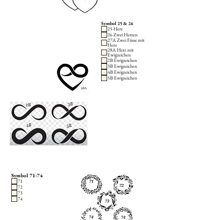
Symbol 25 & 26
25 Herz
26 Zwei Herzen
27A Zwei Füsse mit
Herz
28A Herz mit
Ewigzeichen
2B Ewigzeichen
3B Ewigzeichen
4B Ewigzeichen
5B Ewigzeichen
Symbol 71-74
71
72
73
74