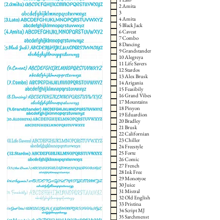
2 Amita
3
4 Amita
5 Black Jack
6 Caveat
7 Combo
8 Dancing
9 Grandstander
10 Alegreya
11 Life Savers
12 Stardos
13 Alex Brusk
14 Arigania
15 Feasibily
16 Grand Vibes
17 Mountains
18 Pinyon
19 Eduardion
20 Bradley
21 Brusk
22 Californian
23 Chiller
24 Freestyle
25 Forte
26 Comic
27 French
28 Ink Free
29 Monotyoe
30 Juice
31 Mistral
32 Old English
33 Pristina
34 Script MJ
35 Sarchmenst