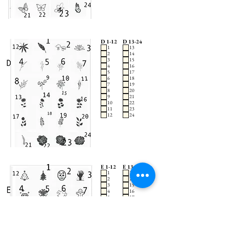
D 1-12
D 13-24
1
13
2
14
3
15
4
16
5
17
6
18
7
19
8
20
9
21
10
22
11
23
12
24
E 1-12
E 13-24
1
13
2
14
3
15
4
16
5
17
6
18
7
19
8
20
9
21
10
22