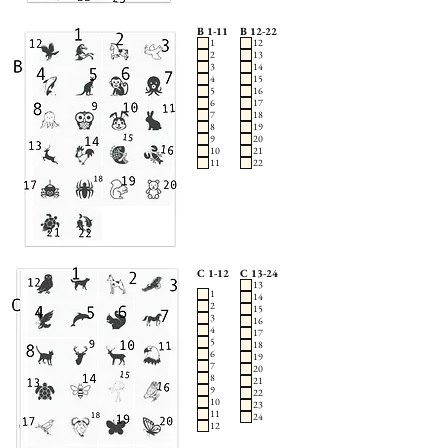
B 1-11
B 12-22
1
12
2
13
3
14
4
15
5
16
6
17
7
18
8
19
9
20
10
21
11
22
C 1-12
C 13-24
13
1
14
2
15
3
16
4
17
5
18
6
19
7
20
8
21
9
22
10
23
11
24
12