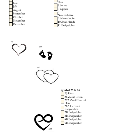
Herz
Juni
6 Sonne
Juli
7 Lippen
August
8
September
Notenschlüssel
Oktober
9 Schneeflocke
November
10 Zwei Hände
Dezember
11 Ewigzeichen
Symbol 25 & 26
25 Herz
26 Zwei Herzen
27A Zwei Füsse mit
Herz
28A Herz mit
Ewigzeichen
2B Ewigzeichen
3B Ewigzeichen
4B Ewigzeichen
5B Ewigzeichen