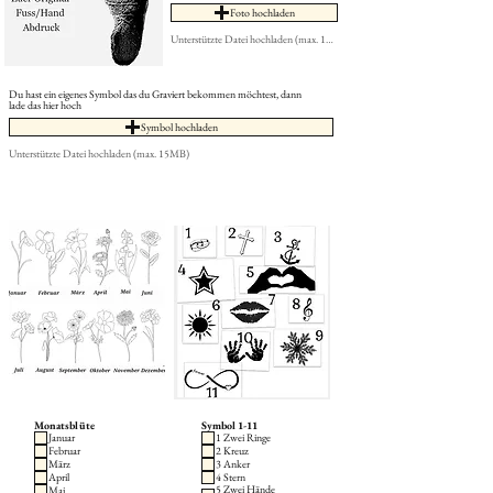
Foto hochladen
Unterstützte Datei hochladen (max. 15MB)
Du hast ein eigenes Symbol das du Graviert bekommen möchtest, dann
lade das hier hoch
Symbol hochladen
Unterstützte Datei hochladen (max. 15MB)
Monatsblüte
Symbol 1-11
Januar
1 Zwei Ringe
Februar
2 Kreuz
März
3 Anker
April
4 Stern
5 Zwei Hände
Mai