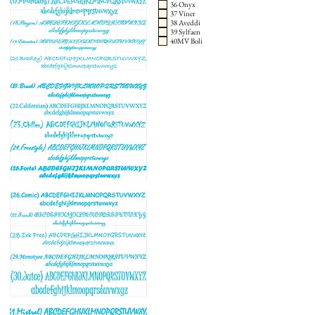
36 Onyx
37 Viner
38 Aveddi
39 Sylfaen
40MV Boli