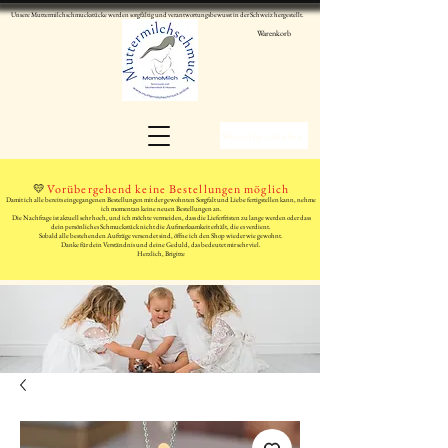
Unsere Muttermilchschmuckstücke werden sorgfältig und verantwortungsbewusst in der Schweiz hergestellt.
Warenkorb
WhatsApp schreiben
💛
Vorübergehend keine Bestellungen möglich
Damit ich alle bereits eingegangenen Bestellungen mit der gewohnten Sorgfalt und Liebe fertigstellen kann, nehme
ich momentan keine neuen Bestellungen an.
Die Nachfrage ist aktuell sehr hoch, und ich möchte vermeiden, dass die Lieferfristen zu lange werden oder dass
dein persönliches Schmuckstück nicht die Aufmerksamkeit erhält, die es verdient.
Sobald alle bestehenden Aufträge versendet sind, öffne ich den Shop wieder wie gewohnt.
Danke für dein Verständnis und deine Geduld, das bedeutet mir sehr viel.
Herzlich, Brigitte