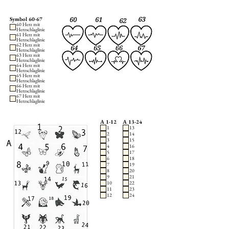
Symbol 60-67
60 Herz mit
Herzschlaglinie
61 Herz mit
Herzschlaglinie
62 Herz mit
Herzschlaglinie
63 Herz mit
Herzschlaglinie
64 Herz mit
Herzschlaglinie
65 Herz mit
Herzschlaglinie
66 Herz mit
Herzschlaglinie
67 Herz mit
Herzschlaglinie
A 1-12
A 13-24
1
13
2
14
3
15
4
16
5
17
6
18
7
19
8
20
9
21
10
22
11
23
12
24