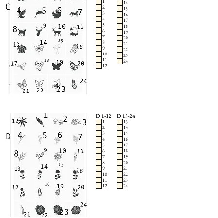
1
14
2
15
3
16
4
17
5
18
6
19
7
20
8
21
9
22
10
23
11
24
12
D 1-12
D 13-24
1
13
2
14
3
15
4
16
5
17
6
18
7
19
8
20
9
21
10
22
11
23
12
24