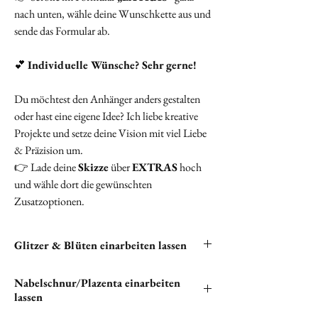
nach unten, wähle deine Wunschkette aus und
sende das Formular ab.
💕
Individuelle Wünsche? Sehr gerne!
Du möchtest den Anhänger anders gestalten
oder hast eine eigene Idee? Ich liebe kreative
Projekte und setze deine Vision mit viel Liebe
& Präzision um.
👉 Lade deine
Skizze
über
EXTRAS
hoch
und wähle dort die gewünschten
Zusatzoptionen.
Glitzer & Blüten einarbeiten lassen
Du hast die Möglichkeit, Glitzer und Blüten in
Nabelschnur/Plazenta einarbeiten
deine Halskette einarbeiten zu lassen. Bitte
lassen
klicken unten auf "
EXTRAS
", um alle