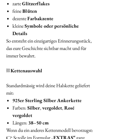
zarte
Glitzerflakes
feine
Blüten
dezente
Farbakzente
kleine
Symbole oder persönliche
Details
So entsteht ein einzigartiges Erinnerungsstück,
das eure Geschichte sichtbar macht und für
immer bewahrt.
⛓️
Kettenauswahl
Standardmässig wird deine Halskette geliefert
mit:
925er Sterling Silber Ankerkette
Farben:
Silber
,
vergoldet
,
Rosé
vergoldet
Längen:
38–50 cm
Wenn du ein anderes Kettenmodell bevorzugst:
👉 Scrolle im Formular
„EXTRAS“
ganz