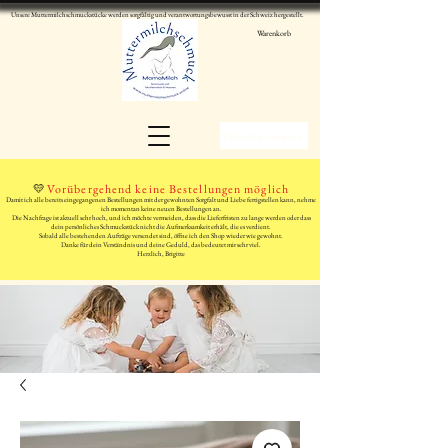
Unsere Muttermilchschmuckstücke werden sorgfältig und verantwortungsbewusst in der Schweiz hergestellt.
Warenkorb
WhatsApp schreiben
💛
Vorübergehend keine Bestellungen möglich
Damit ich alle bereits eingegangenen Bestellungen mit der gewohnten Sorgfalt und Liebe fertigstellen kann, nehme
ich momentan keine neuen Bestellungen an.
Die Nachfrage ist aktuell sehr hoch, und ich möchte vermeiden, dass die Lieferfristen zu lange werden oder dass
dein persönliches Schmuckstück nicht die Aufmerksamkeit erhält, die es verdient.
Sobald alle bestehenden Aufträge versendet sind, öffne ich den Shop wieder wie gewohnt.
Danke für dein Verständnis und deine Geduld, das bedeutet mir sehr viel.
Herzlich, Brigitte