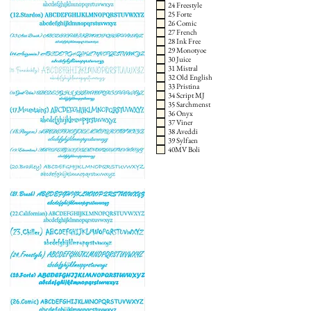
24 Freestyle
25 Forte
26 Comic
27 French
28 Ink Free
29 Monotyoe
30 Juice
31 Mistral
32 Old English
33 Pristina
34 Script MJ
35 Sarchmenst
36 Onyx
37 Viner
38 Aveddi
39 Sylfaen
40MV Boli