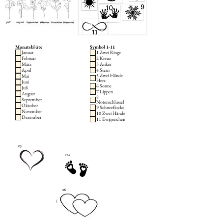
Monatsblüte
Symbol 1-11
Januar
1 Zwei Ringe
Februar
2 Kreuz
März
3 Anker
April
4 Stern
5 Zwei Hände
Mai
Herz
Juni
6 Sonne
Juli
7 Lippen
August
8
September
Notenschlüssel
Oktober
9 Schneeflocke
November
10 Zwei Hände
Dezember
11 Ewigzeichen