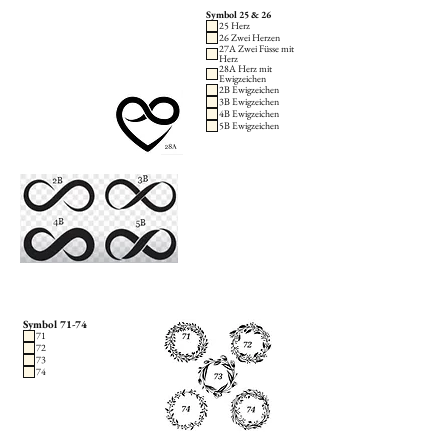
Symbol 25 & 26
25 Herz
26 Zwei Herzen
27A Zwei Füsse mit
Herz
28A Herz mit
Ewigzeichen
2B Ewigzeichen
3B Ewigzeichen
4B Ewigzeichen
5B Ewigzeichen
Symbol 71-74
71
72
73
74