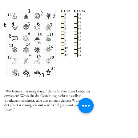
E 1-12
E 13-24
1
13
2
14
3
15
4
16
5
17
6
18
7
19
8
20
9
21
10
22
11
23
12
24
"Wir freuen uns riesig darauf deine Gravur zum Leben zu
erwecken! Wenn du die Gestaltung nicht uns selbst
überlassen möchtest, teile uns einfach deinen Wunsch so
detailliert wie möglich mit – wir sind gespannt auf deine
Ideen!"
Gravur Anhänger 1 Vorderseite Text