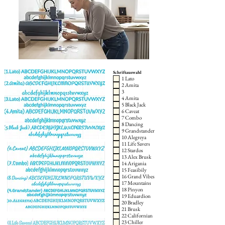
Schriftauswahl
1 Lato
2 Amita
3
4 Amita
5 Black Jack
6 Caveat
7 Combo
8 Dancing
9 Grandstander
10 Alegreya
11 Life Savers
12 Stardos
13 Alex Brusk
14 Arigania
15 Feasibily
16 Grand Vibes
17 Mountains
18 Pinyon
19 Eduardion
20 Bradley
21 Brusk
22 Californian
23 Chiller