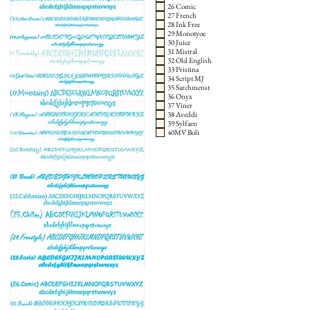
26 Comic
27 French
28 Ink Free
29 Monotyoe
30 Juice
31 Mistral
32 Old English
33 Pristina
34 Script MJ
35 Sarchmenst
36 Onyx
37 Viner
38 Aveddi
39 Sylfaen
40MV Boli