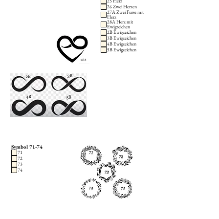
25 Herz
26 Zwei Herzen
27A Zwei Füsse mit
Herz
28A Herz mit
Ewigzeichen
2B Ewigzeichen
3B Ewigzeichen
4B Ewigzeichen
5B Ewigzeichen
Symbol 71-74
71
72
73
74