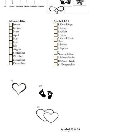
Monatsblüte
Symbol 1-11
Januar
1 Zwei Ringe
Februar
2 Kreuz
März
3 Anker
April
4 Stern
5 Zwei Hände
Mai
Herz
Juni
6 Sonne
Juli
7 Lippen
August
8
September
Notenschlüssel
Oktober
9 Schneeflocke
November
10 Zwei Hände
Dezember
11 Ewigzeichen
Symbol 25 & 26