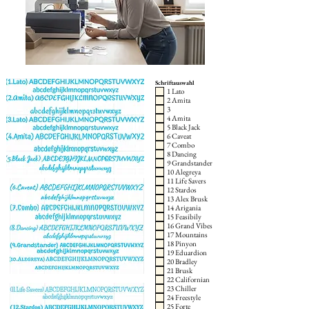
Schriftauswahl
1 Lato
2 Amita
3
4 Amita
5 Black Jack
6 Caveat
7 Combo
8 Dancing
9 Grandstander
10 Alegreya
11 Life Savers
12 Stardos
13 Alex Brusk
14 Arigania
15 Feasibily
16 Grand Vibes
17 Mountains
18 Pinyon
19 Eduardion
20 Bradley
21 Brusk
22 Californian
23 Chiller
24 Freestyle
25 Forte