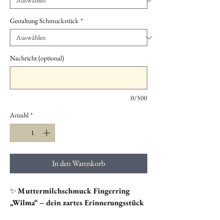
Gestaltung Schmuckstück
*
Nachricht (optional)
0/500
Anzahl
*
In den Warenkorb
✨
Muttermilchschmuck Fingerring
„Wilma“ – dein zartes Erinnerungsstück