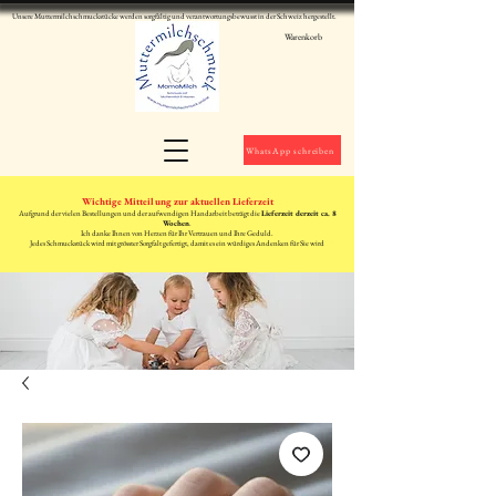
Unsere Muttermilchschmuckstücke werden sorgfältig und verantwortungsbewusst in der Schweiz hergestellt.
Warenkorb
WhatsApp schreiben
Wichtige Mitteilung zur aktuellen Lieferzeit
Aufgrund der vielen Bestellungen und der aufwendigen Handarbeit beträgt die
Lieferzeit derzeit ca. 8
Wochen
.
Ich danke Ihnen von Herzen für Ihr Vertrauen und Ihre Geduld.
Jedes Schmuckstück wird mit grösster Sorgfalt gefertigt, damit es ein würdiges Andenken für Sie wird