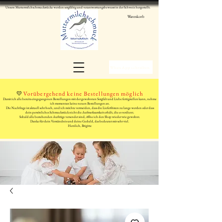
Unsere Muttermilchschmuckstücke werden sorgfältig und verantwortungsbewusst in der Schweiz hergestellt.
Warenkorb
WhatsApp schreiben
💛
Vorübergehend keine Bestellungen möglich
Damit ich alle bereits eingegangenen Bestellungen mit der gewohnten Sorgfalt und Liebe fertigstellen kann, nehme
ich momentan keine neuen Bestellungen an.
Die Nachfrage ist aktuell sehr hoch, und ich möchte vermeiden, dass die Lieferfristen zu lange werden oder dass
dein persönliches Schmuckstück nicht die Aufmerksamkeit erhält, die es verdient.
Sobald alle bestehenden Aufträge versendet sind, öffne ich den Shop wieder wie gewohnt.
Danke für dein Verständnis und deine Geduld, das bedeutet mir sehr viel.
Herzlich, Brigitte