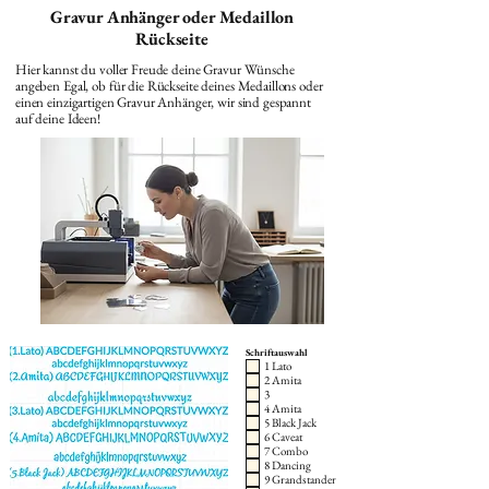
Gravur Anhänger oder Medaillon
Rückseite
Hier kannst du voller Freude deine Gravur Wünsche
angeben Egal, ob für die Rückseite deines Medaillons oder
einen einzigartigen Gravur Anhänger, wir sind gespannt
auf deine Ideen!
Schriftauswahl
1 Lato
2 Amita
3
4 Amita
5 Black Jack
6 Caveat
7 Combo
8 Dancing
9 Grandstander