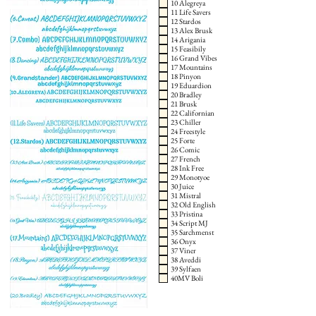
10 Alegreya
11 Life Savers
12 Stardos
13 Alex Brusk
14 Arigania
15 Feasibily
16 Grand Vibes
17 Mountains
18 Pinyon
19 Eduardion
20 Bradley
21 Brusk
22 Californian
23 Chiller
24 Freestyle
25 Forte
26 Comic
27 French
28 Ink Free
29 Monotyoe
30 Juice
31 Mistral
32 Old English
33 Pristina
34 Script MJ
35 Sarchmenst
36 Onyx
37 Viner
38 Aveddi
39 Sylfaen
40MV Boli