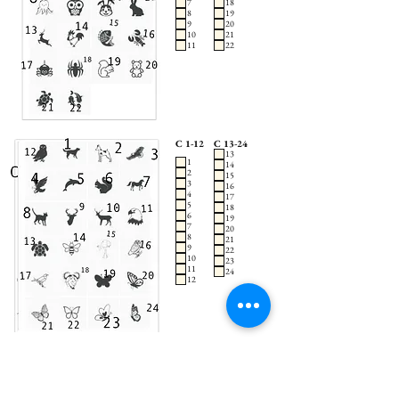
7
18
8
19
9
20
10
21
11
22
C 1-12
C 13-24
13
1
14
2
15
3
16
4
17
5
18
6
19
7
20
8
21
9
22
10
23
11
24
12
D 1-12
D 13-24
1
13
2
14