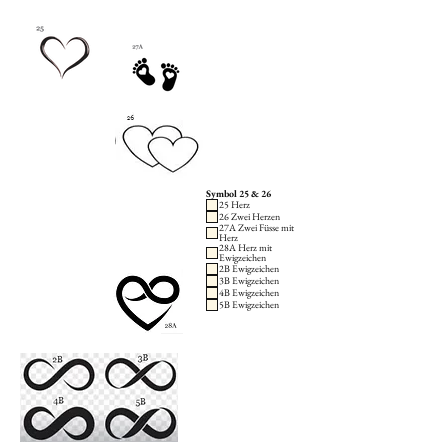
Symbol 25 & 26
25 Herz
26 Zwei Herzen
27A Zwei Füsse mit
Herz
28A Herz mit
Ewigzeichen
2B Ewigzeichen
3B Ewigzeichen
4B Ewigzeichen
5B Ewigzeichen