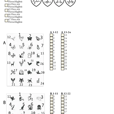
Herzschlaglinie
64 Herz mit
Herzschlaglinie
65 Herz mit
Herzschlaglinie
66 Herz mit
Herzschlaglinie
67 Herz mit
Herzschlaglinie
A 1-12
A 13-24
1
13
2
14
3
15
4
16
5
17
6
18
7
19
8
20
9
21
10
22
11
23
12
24
B 1-11
B 12-22
1
12
2
13
3
14
4
15
5
16
6
17