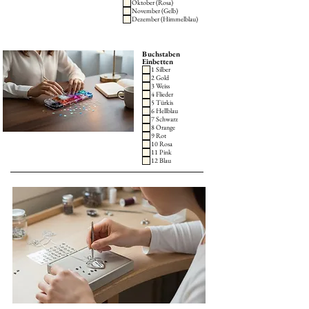
Oktober (Rosa)
November (Gelb)
Dezember (Himmelblau)
Buchstaben
Einbetten
1 Silber
2 Gold
3 Weiss
4 Flieder
5 Türkis
6 Hellblau
7 Schwarz
8 Orange
9 Rot
10 Rosa
11 Pink
12 Blau