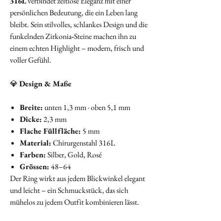
316L
verbindet zeitlose Eleganz mit einer
persönlichen Bedeutung, die ein Leben lang
bleibt. Sein stilvolles, schlankes Design und die
funkelnden Zirkonia‑Steine machen ihn zu
einem echten Highlight – modern, frisch und
voller Gefühl.
💎
Design & Maße
Breite:
unten 1,3 mm · oben 5,1 mm
Dicke:
2,3 mm
Flache Füllfläche:
5 mm
Material:
Chirurgenstahl 316L
Farben:
Silber, Gold, Rosé
Grössen:
48–64
Der Ring wirkt aus jedem Blickwinkel elegant
und leicht – ein Schmuckstück, das sich
mühelos zu jedem Outfit kombinieren lässt.