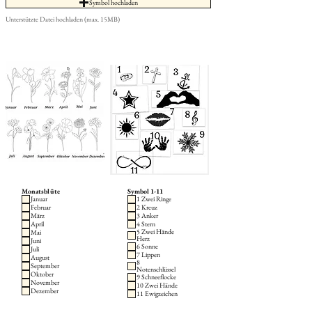
Symbol hochladen
Unterstützte Datei hochladen (max. 15MB)
Monatsblüte
Symbol 1-11
Januar
1 Zwei Ringe
Februar
2 Kreuz
März
3 Anker
April
4 Stern
5 Zwei Hände
Mai
Herz
Juni
6 Sonne
Juli
7 Lippen
August
8
September
Notenschlüssel
Oktober
9 Schneeflocke
November
10 Zwei Hände
Dezember
11 Ewigzeichen