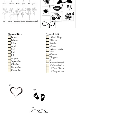
Monatsblüte
Symbol 1-11
Januar
1 Zwei Ringe
Februar
2 Kreuz
März
3 Anker
April
4 Stern
5 Zwei Hände
Mai
Herz
Juni
6 Sonne
Juli
7 Lippen
August
8
September
Notenschlüssel
Oktober
9 Schneeflocke
November
10 Zwei Hände
Dezember
11 Ewigzeichen