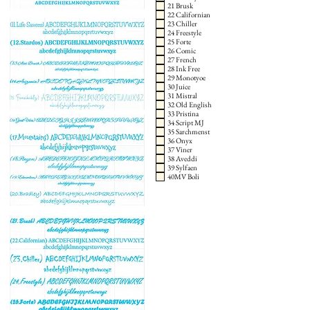
21 Brusk
22 Californian
23 Chiller
24 Freestyle
25 Forte
26 Comic
27 French
28 Ink Free
29 Monotyoe
30 Juice
31 Mistral
32 Old English
33 Pristina
34 Script MJ
35 Sarchmenst
36 Onyx
37 Viner
38 Aveddi
39 Sylfaen
40MV Boli