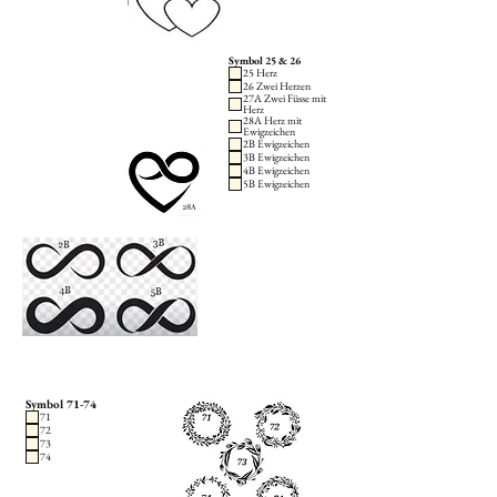
Symbol 25 & 26
25 Herz
26 Zwei Herzen
27A Zwei Füsse mit
Herz
28A Herz mit
Ewigzeichen
2B Ewigzeichen
3B Ewigzeichen
4B Ewigzeichen
5B Ewigzeichen
Symbol 71-74
71
72
73
74