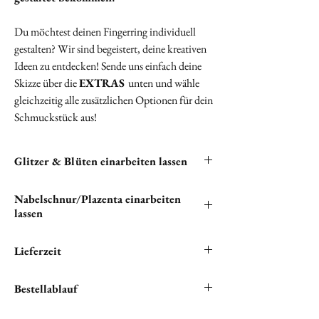
Du möchtest deinen Fingerring individuell
gestalten? Wir sind begeistert, deine kreativen
Ideen zu entdecken! Sende uns einfach deine
Skizze über die
EXTRAS
unten und wähle
gleichzeitig alle zusätzlichen Optionen für dein
Schmuckstück aus!
Glitzer & Blüten einarbeiten lassen
Du hast die Möglichkeit, Glitzer und Blüten in
Nabelschnur/Plazenta einarbeiten
deine Halskette einarbeiten zu lassen. Bitte
lassen
klicken unten auf "
EXTRAS
", um alle
verfügbaren kostenlosen Optionen zu sehen.
"Wenn du Nabelschnur und/oder Plazenta in
Lieferzeit
deinem einzigartigen Schmuckstück verewigen
möchtest, bist du hier genau richtig.
Wir setzen alles daran, ihren Lieblingsartikel
Bestellablauf
Bitte teile uns unter '
EXTRAS
' mit, wie wir
schnellstmöglich auf die Reise zu ihnen zu
diese Elemente einfügen sollen."
senden.
Du hast dein perfektes Schmuckstück