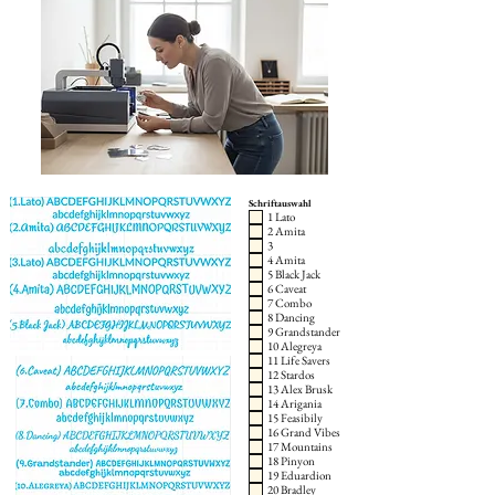
Schriftauswahl
1 Lato
2 Amita
3
4 Amita
5 Black Jack
6 Caveat
7 Combo
8 Dancing
9 Grandstander
10 Alegreya
11 Life Savers
12 Stardos
13 Alex Brusk
14 Arigania
15 Feasibily
16 Grand Vibes
17 Mountains
18 Pinyon
19 Eduardion
20 Bradley