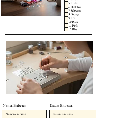
5 Türkis
6 Hellblau
7 Schwarz
8 Orange
9 Rot
10 Rosa
11 Pink
12 Blau
Namen Einbetten
Datum Einbetten