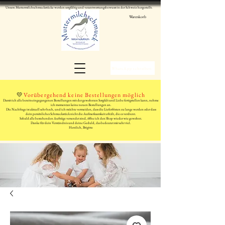
Unsere Muttermilchschmuckstücke werden sorgfältig und verantwortungsbewusst in der Schweiz hergestellt.
Warenkorb
WhatsApp schreiben
💛
Vorübergehend keine Bestellungen möglich
Damit ich alle bereits eingegangenen Bestellungen mit der gewohnten Sorgfalt und Liebe fertigstellen kann, nehme
ich momentan keine neuen Bestellungen an.
Die Nachfrage ist aktuell sehr hoch, und ich möchte vermeiden, dass die Lieferfristen zu lange werden oder dass
dein persönliches Schmuckstück nicht die Aufmerksamkeit erhält, die es verdient.
Sobald alle bestehenden Aufträge versendet sind, öffne ich den Shop wieder wie gewohnt.
Danke für dein Verständnis und deine Geduld, das bedeutet mir sehr viel.
Herzlich, Brigitte