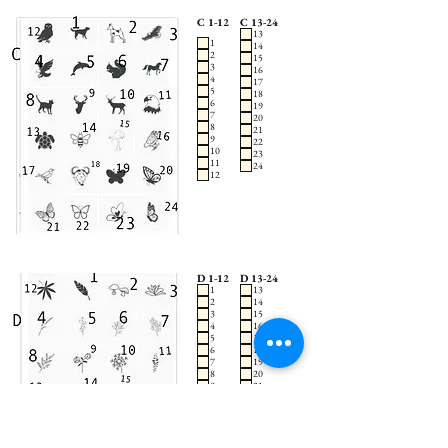
C 1-12
C 13-24
13
1
14
2
15
3
16
4
17
5
18
6
19
7
20
8
21
9
22
10
23
11
24
12
D 1-12
D 13-24
1
13
2
14
3
15
4
16
5
17
6
18
7
19
8
20
9
21
10
22
11
23
12
24