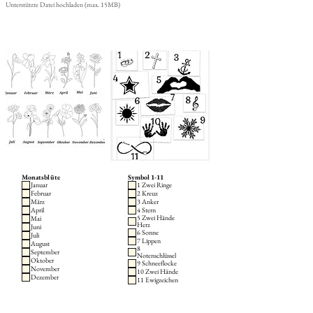
Unterstützte Datei hochladen (max. 15MB)
Monatsblüte
Symbol 1-11
Januar
1 Zwei Ringe
Februar
2 Kreuz
März
3 Anker
April
4 Stern
5 Zwei Hände
Mai
Herz
Juni
6 Sonne
Juli
7 Lippen
August
8
September
Notenschlüssel
Oktober
9 Schneeflocke
November
10 Zwei Hände
Dezember
11 Ewigzeichen