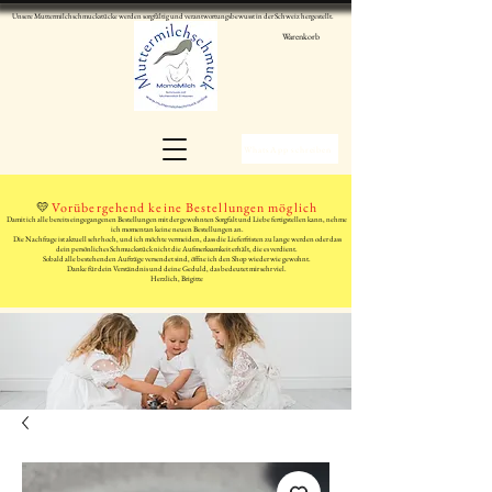
Unsere Muttermilchschmuckstücke werden sorgfältig und verantwortungsbewusst in der Schweiz hergestellt.
Warenkorb
WhatsApp schreiben
💛
Vorübergehend keine Bestellungen möglich
Damit ich alle bereits eingegangenen Bestellungen mit der gewohnten Sorgfalt und Liebe fertigstellen kann, nehme
ich momentan keine neuen Bestellungen an.
Die Nachfrage ist aktuell sehr hoch, und ich möchte vermeiden, dass die Lieferfristen zu lange werden oder dass
dein persönliches Schmuckstück nicht die Aufmerksamkeit erhält, die es verdient.
Sobald alle bestehenden Aufträge versendet sind, öffne ich den Shop wieder wie gewohnt.
Danke für dein Verständnis und deine Geduld, das bedeutet mir sehr viel.
Herzlich, Brigitte