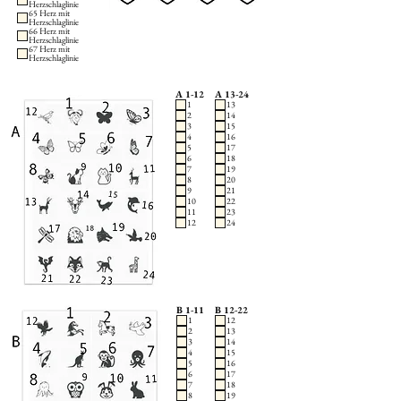
Herzschlaglinie
65 Herz mit
Herzschlaglinie
66 Herz mit
Herzschlaglinie
67 Herz mit
Herzschlaglinie
A 1-12
A 13-24
1
13
2
14
3
15
4
16
5
17
6
18
7
19
8
20
9
21
10
22
11
23
12
24
B 1-11
B 12-22
1
12
2
13
3
14
4
15
5
16
6
17
7
18
8
19