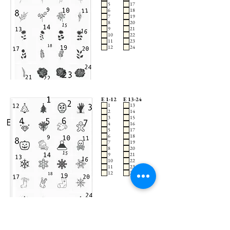
5
17
6
18
7
19
8
20
9
21
10
22
11
23
12
24
E 1-12
E 13-24
1
13
2
14
3
15
4
16
5
17
6
18
7
19
8
20
9
21
10
22
11
23
12
24