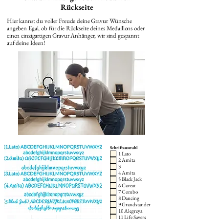
Rückseite
Hier kannst du voller Freude deine Gravur Wünsche
angeben Egal, ob für die Rückseite deines Medaillons oder
einen einzigartigen Gravur Anhänger, wir sind gespannt
auf deine Ideen!
Schriftauswahl
1 Lato
2 Amita
3
4 Amita
5 Black Jack
6 Caveat
7 Combo
8 Dancing
9 Grandstander
10 Alegreya
11 Life Savers