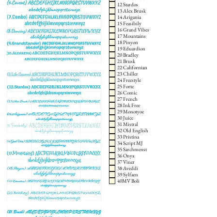
12 Stardos
13 Alex Brusk
14 Arigania
15 Feasibily
16 Grand Vibes
17 Mountains
18 Pinyon
19 Eduardion
20 Bradley
21 Brusk
22 Californian
23 Chiller
24 Freestyle
25 Forte
26 Comic
27 French
28 Ink Free
29 Monotyoe
30 Juice
31 Mistral
32 Old English
33 Pristina
34 Script MJ
35 Sarchmenst
36 Onyx
37 Viner
38 Aveddi
39 Sylfaen
40MV Boli