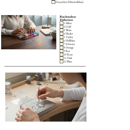
Dezember (Himmelblau)
Buchstaben
Einbetten
1 Silber
2 Gold
3 Weiss
4 Flieder
5 Türkis
6 Hellblau
7 Schwarz
8 Orange
9 Rot
10 Rosa
11 Pink
12 Blau