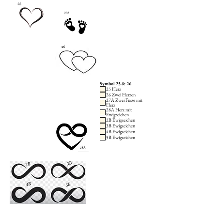
Symbol 25 & 26
25 Herz
26 Zwei Herzen
27A Zwei Füsse mit
Herz
28A Herz mit
Ewigzeichen
2B Ewigzeichen
3B Ewigzeichen
4B Ewigzeichen
5B Ewigzeichen