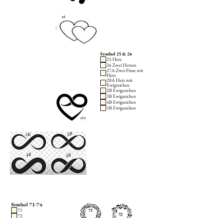
Symbol 25 & 26
25 Herz
26 Zwei Herzen
27A Zwei Füsse mit
Herz
28A Herz mit
Ewigzeichen
2B Ewigzeichen
3B Ewigzeichen
4B Ewigzeichen
5B Ewigzeichen
Symbol 71-74
71
72