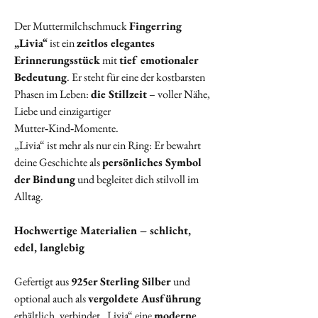
Der Muttermilchschmuck
Fingerring
„Livia“
ist ein
zeitlos elegantes
Erinnerungsstück
mit
tief emotionaler
Bedeutung
. Er steht für eine der kostbarsten
Phasen im Leben:
die Stillzeit
– voller Nähe,
Liebe und einzigartiger
Mutter‑Kind‑Momente.
„Livia“ ist mehr als nur ein Ring: Er bewahrt
deine Geschichte als
persönliches Symbol
der Bindung
und begleitet dich stilvoll im
Alltag.
Hochwertige Materialien – schlicht,
edel, langlebig
Gefertigt aus
925er Sterling Silber
und
optional auch als
vergoldete Ausführung
erhältlich, verbindet „Livia“ eine
moderne,