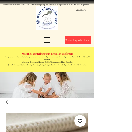
Unsere Muttermilchschmuckstücke werden sorgfältig und verantwortungsbewusst in der Schweiz hergestellt.
Warenkorb
WhatsApp schreiben
Wichtige Mitteilung zur aktuellen Lieferzeit
Aufgrund der vielen Bestellungen und der aufwendigen Handarbeit beträgt die
Lieferzeit derzeit ca. 8
Wochen
.
Ich danke Ihnen von Herzen für Ihr Vertrauen und Ihre Geduld.
Jedes Schmuckstück wird mit grösster Sorgfalt gefertigt, damit es ein würdiges Andenken für Sie wird