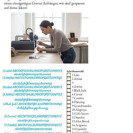
einen einzigartigen Gravur Anhänger, wir sind gespannt
auf deine Ideen!
Schriftauswahl
1 Lato
2 Amita
3
4 Amita
5 Black Jack
6 Caveat
7 Combo
8 Dancing
9 Grandstander
10 Alegreya
11 Life Savers
12 Stardos
13 Alex Brusk
14 Arigania
15 Feasibily
16 Grand Vibes