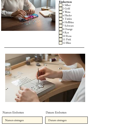
Einbetten
1 Silber
2 Gold
3 Weiss
4 Flieder
5 Türkis
6 Hellblau
7 Schwarz
8 Orange
9 Rot
10 Rosa
11 Pink
12 Blau
Namen Einbetten
Datum Einbetten