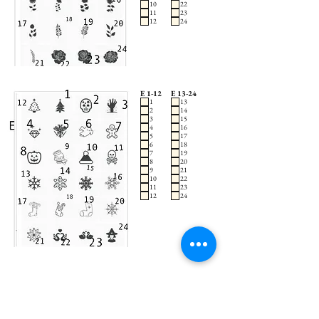
10
22
11
23
12
24
E 1-12
E 13-24
1
13
2
14
3
15
4
16
5
17
6
18
7
19
8
20
9
21
10
22
11
23
12
24
"Wir freuen uns riesig darauf deine Gravur zum Leben zu
erwecken! Wenn du die Gestaltung nicht uns selbst
überlassen möchtest, teile uns einfach deinen Wunsch so
detailliert wie möglich mit – wir sind gespannt auf deine