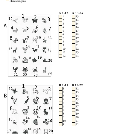
Herzschlaglinie
A 1-12
A 13-24
1
13
2
14
3
15
4
16
5
17
6
18
7
19
8
20
9
21
10
22
11
23
12
24
B 1-11
B 12-22
1
12
2
13
3
14
4
15
5
16
6
17
7
18
8
19
9
20
10
21
11
22