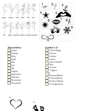
Monatsblüte
Symbol 1-11
Januar
1 Zwei Ringe
Februar
2 Kreuz
März
3 Anker
April
4 Stern
5 Zwei Hände
Mai
Herz
Juni
6 Sonne
Juli
7 Lippen
August
8
September
Notenschlüssel
Oktober
9 Schneeflocke
November
10 Zwei Hände
Dezember
11 Ewigzeichen