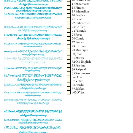
17 Mountains
18 Pinyon
19 Eduardion
20 Bradley
21 Brusk
22 Californian
23 Chiller
24 Freestyle
25 Forte
26 Comic
27 French
28 Ink Free
29 Monotyoe
30 Juice
31 Mistral
32 Old English
33 Pristina
34 Script MJ
35 Sarchmenst
36 Onyx
37 Viner
38 Aveddi
39 Sylfaen
40MV Boli