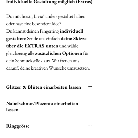
Individuelle Gestaltung möglich (Extras)
Du möchtest „Livia“ anders gestaltet haben
oder hast eine besondere Idee?
Du kannst deinen Fingerring
individuell
gestalten
: Sende uns einfach
deine Skizze
über die EXTRAS unten
und wähle
gleichzeitig alle
zusätzlichen Optionen
für
dein Schmuckstück aus. Wir freuen uns
darauf, deine kreativen Wünsche umzusetzen.
Glitzer & Blüten einarbeiten lassen
Du hast die Möglichkeit, Glitzer und Blüten in
Nabelschnur/Plazenta einarbeiten
deine Halskette einarbeiten zu lassen. Bitte
lassen
klicken unten auf "
EXTRAS
", um alle
verfügbaren kostenlosen Optionen zu sehen.
"Wenn du Nabelschnur und/oder Plazenta in
Ringgrösse
deinem einzigartigen Schmuckstück verewigen
möchtest, bist du hier genau richtig.
„Du bist dir bei der Ringgröße unsicher? Kein