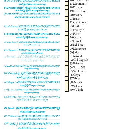
17 Mountains
18 Pinyon
19 Eduardion
20 Bradley
21 Brusk
22 Californian
23 Chiller
24 Freestyle
25 Forte
26 Comic
27 French
28 Ink Free
29 Monotyoe
30 Juice
31 Mistral
32 Old English
33 Pristina
34 Script MJ
35 Sarchmenst
36 Onyx
37 Viner
38 Aveddi
39 Sylfaen
40MV Boli