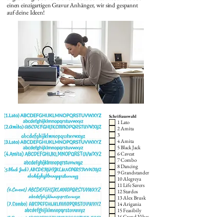
einen einzigartigen Gravur Anhänger, wir sind gespannt
auf deine Ideen!
Schriftauswahl
1 Lato
2 Amita
3
4 Amita
5 Black Jack
6 Caveat
7 Combo
8 Dancing
9 Grandstander
10 Alegreya
11 Life Savers
12 Stardos
13 Alex Brusk
14 Arigania
15 Feasibily
16 Grand Vibes