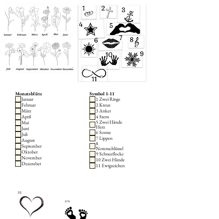
Monatsblüte
Symbol 1-11
Januar
1 Zwei Ringe
Februar
2 Kreuz
März
3 Anker
April
4 Stern
5 Zwei Hände
Mai
Herz
Juni
6 Sonne
Juli
7 Lippen
August
8
September
Notenschlüssel
Oktober
9 Schneeflocke
November
10 Zwei Hände
Dezember
11 Ewigzeichen