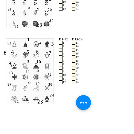
10
22
11
23
12
24
E 1-12
E 13-24
1
13
2
14
3
15
4
16
5
17
6
18
7
19
8
20
9
21
10
22
11
23
12
24
"Wir freuen uns riesig darauf deine Gravur zum Leben zu
erwecken! Wenn du die Gestaltung nicht uns selbst
überlassen möchtest, teile uns einfach deinen Wunsch so
detailliert wie möglich mit – wir sind gespannt auf deine