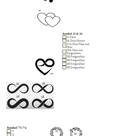
Symbol 25 & 26
25 Herz
26 Zwei Herzen
27A Zwei Füsse mit
Herz
28A Herz mit
Ewigzeichen
2B Ewigzeichen
3B Ewigzeichen
4B Ewigzeichen
5B Ewigzeichen
Symbol 71-74
71
72