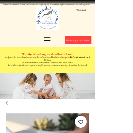
Unsere Muttermilchschmuckstücke werden sorgfältig und verantwortungsbewusst in der Schweiz hergestellt.
Warenkorb
WhatsApp schreiben
Wichtige Mitteilung zur aktuellen Lieferzeit
Aufgrund der vielen Bestellungen und der aufwendigen Handarbeit beträgt die
Lieferzeit derzeit ca. 8
Wochen
.
Ich danke Ihnen von Herzen für Ihr Vertrauen und Ihre Geduld.
Jedes Schmuckstück wird mit grösster Sorgfalt gefertigt, damit es ein würdiges Andenken für Sie wird