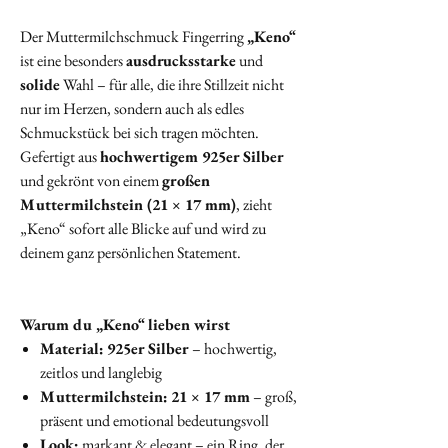
Der Muttermilchschmuck Fingerring
„Keno“
ist eine besonders
ausdrucksstarke
und
solide
Wahl – für alle, die ihre Stillzeit nicht
nur im Herzen, sondern auch als edles
Schmuckstück bei sich tragen möchten.
Gefertigt aus
hochwertigem 925er Silber
und gekrönt von einem
großen
Muttermilchstein (21 × 17 mm)
, zieht
„Keno“ sofort alle Blicke auf und wird zu
deinem ganz persönlichen Statement.
Warum du „Keno“ lieben wirst
Material:
925er Silber
– hochwertig,
zeitlos und langlebig
Muttermilchstein:
21 × 17 mm
– groß,
präsent und emotional bedeutungsvoll
Look:
markant & elegant – ein Ring, der