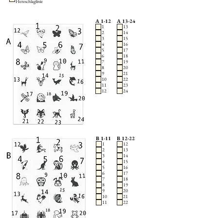
Herzschlaglinie
A 1-12
A 13-24
1
13
2
14
3
15
4
16
5
17
6
18
7
19
8
20
9
21
10
22
11
23
12
24
B 1-11
B 12-22
1
12
2
13
3
14
4
15
5
16
6
17
7
18
8
19
9
20
10
21
11
22