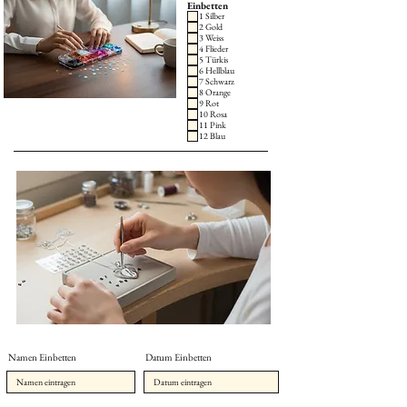
Einbetten
1 Silber
2 Gold
3 Weiss
4 Flieder
5 Türkis
6 Hellblau
7 Schwarz
8 Orange
9 Rot
10 Rosa
11 Pink
12 Blau
Namen Einbetten
Datum Einbetten