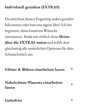
Individuell gestalten (EXTRAS)
Du möchtest deinen Fingerring anders gestaltet
bekommen oder hast eine eigene Idee? Ich bin
begeistert, deine kreativen Wünsche
umzusetzen. Sende mir einfach deine
Skizze
über die EXTRAS unten
und wähle dort
gleichzeitig alle zusätzlichen Optionen für dein
Schmuckstück aus.
Glitzer & Blüten einarbeiten lassen
Du hast die Möglichkeit, Glitzer und Blüten in
Nabelschnur/Plazenta einarbeiten
deine Halskette einarbeiten zu lassen. Bitte
lassen
klicken unten auf "
EXTRAS
", um alle
verfügbaren kostenlosen Optionen zu sehen.
"Wenn du Nabelschnur und/oder Plazenta in
Lieferfrist
deinem einzigartigen Schmuckstück verewigen
möchtest, bist du hier genau richtig.
Wir setzen alles daran, ihren Lieblingsartikel