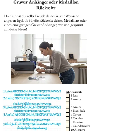
Gravur Anhänger oder Medaillon
Rückseite
Hier kannst du voller Freude deine Gravur Wünsche
angeben Egal, ob für die Rückseite deines Medaillons oder
einen einzigartigen Gravur Anhänger, wir sind gespannt
auf deine Ideen!
Schriftauswahl
1 Lato
2 Amita
3
4 Amita
5 Black Jack
6 Caveat
7 Combo
8 Dancing
9 Grandstander
10 Alegreya