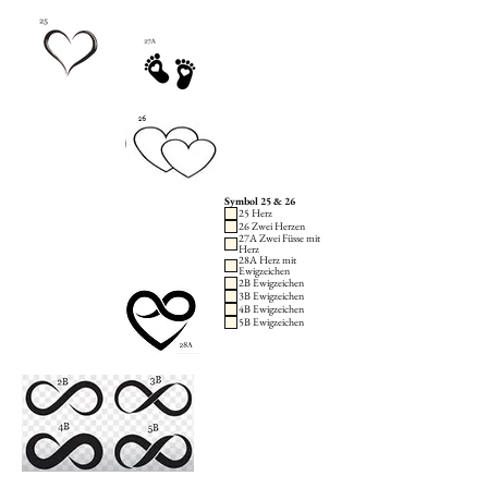
Symbol 25 & 26
25 Herz
26 Zwei Herzen
27A Zwei Füsse mit
Herz
28A Herz mit
Ewigzeichen
2B Ewigzeichen
3B Ewigzeichen
4B Ewigzeichen
5B Ewigzeichen