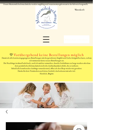
Unsere Muttermilchschmuckstücke werden sorgfältig und verantwortungsbewusst in der Schweiz hergestellt.
Warenkorb
WhatsApp schreiben
💛
Vorübergehend keine Bestellungen möglich
Damit ich alle bereits eingegangenen Bestellungen mit der gewohnten Sorgfalt und Liebe fertigstellen kann, nehme
ich momentan keine neuen Bestellungen an.
Die Nachfrage ist aktuell sehr hoch, und ich möchte vermeiden, dass die Lieferfristen zu lange werden oder dass
dein persönliches Schmuckstück nicht die Aufmerksamkeit erhält, die es verdient.
Sobald alle bestehenden Aufträge versendet sind, öffne ich den Shop wieder wie gewohnt.
Danke für dein Verständnis und deine Geduld, das bedeutet mir sehr viel.
Herzlich, Brigitte