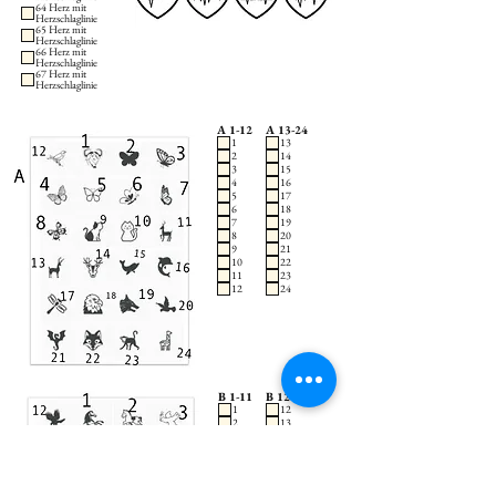
64 Herz mit
Herzschlaglinie
65 Herz mit
Herzschlaglinie
66 Herz mit
Herzschlaglinie
67 Herz mit
Herzschlaglinie
A 1-12
A 13-24
1
13
2
14
3
15
4
16
5
17
6
18
7
19
8
20
9
21
10
22
11
23
12
24
B 1-11
B 12-22
1
12
2
13
3
14
4
15
5
16
6
17
7
18