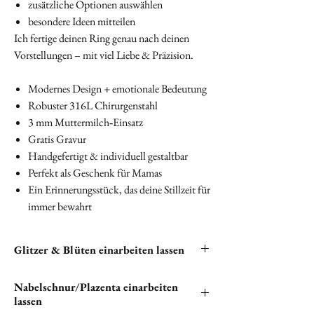
zusätzliche Optionen auswählen
besondere Ideen mitteilen
Ich fertige deinen Ring genau nach deinen
Vorstellungen – mit viel Liebe & Präzision.
Modernes Design + emotionale Bedeutung
Robuster 316L Chirurgenstahl
3 mm Muttermilch‑Einsatz
Gratis Gravur
Handgefertigt & individuell gestaltbar
Perfekt als Geschenk für Mamas
Ein Erinnerungsstück, das deine Stillzeit für
immer bewahrt
Glitzer & Blüten einarbeiten lassen
Du hast die Möglichkeit, Glitzer und Blüten in
Nabelschnur/Plazenta einarbeiten
deine Halskette einarbeiten zu lassen. Bitte
lassen
klicken unten auf "
EXTRAS
", um alle