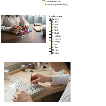
November (Gelb)
Dezember (Himmelblau)
Buchstaben
Einbetten
1 Silber
2 Gold
3 Weiss
4 Flieder
5 Türkis
6 Hellblau
7 Schwarz
8 Orange
9 Rot
10 Rosa
11 Pink
12 Blau