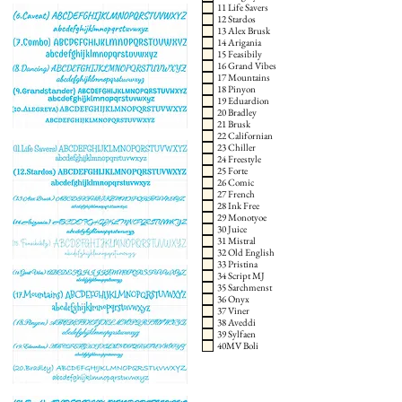
11 Life Savers
12 Stardos
13 Alex Brusk
14 Arigania
15 Feasibily
16 Grand Vibes
17 Mountains
18 Pinyon
19 Eduardion
20 Bradley
21 Brusk
22 Californian
23 Chiller
24 Freestyle
25 Forte
26 Comic
27 French
28 Ink Free
29 Monotyoe
30 Juice
31 Mistral
32 Old English
33 Pristina
34 Script MJ
35 Sarchmenst
36 Onyx
37 Viner
38 Aveddi
39 Sylfaen
40MV Boli