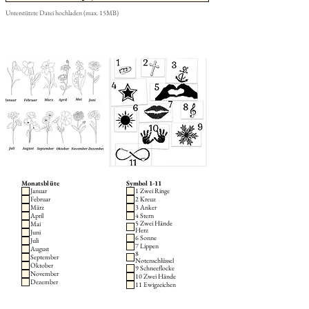
Unterstützte Datei hochladen (max. 15MB)
Monatsblüte
Symbol 1-11
Januar
1 Zwei Ringe
Februar
2 Kreuz
März
3 Anker
April
4 Stern
5 Zwei Hände
Mai
Herz
Juni
6 Sonne
Juli
7 Lippen
August
8
September
Notenschlüssel
Oktober
9 Schneeflocke
November
10 Zwei Hände
Dezember
11 Ewigzeichen