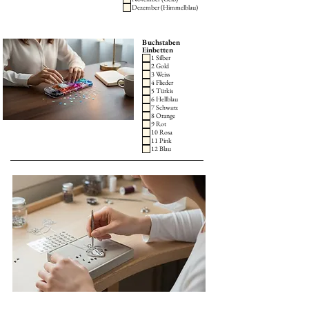
Dezember (Himmelblau)
Buchstaben
Einbetten
1 Silber
2 Gold
3 Weiss
4 Flieder
5 Türkis
6 Hellblau
7 Schwarz
8 Orange
9 Rot
10 Rosa
11 Pink
12 Blau