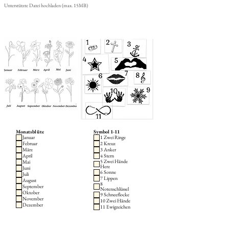
Unterstützte Datei hochladen (max. 15MB)
Monatsblüte
Symbol 1-11
Januar
1 Zwei Ringe
Februar
2 Kreuz
März
3 Anker
April
4 Stern
5 Zwei Hände
Mai
Herz
Juni
6 Sonne
Juli
7 Lippen
August
8
September
Notenschlüssel
Oktober
9 Schneeflocke
November
10 Zwei Hände
Dezember
11 Ewigzeichen