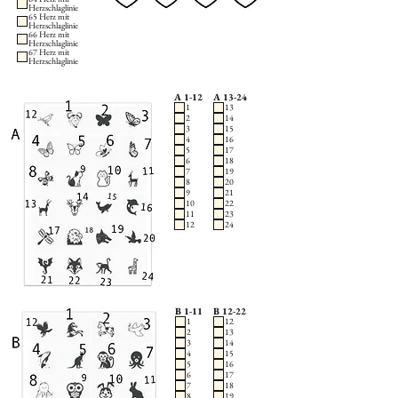
Herzschlaglinie
65 Herz mit
Herzschlaglinie
66 Herz mit
Herzschlaglinie
67 Herz mit
Herzschlaglinie
A 1-12
A 13-24
1
13
2
14
3
15
4
16
5
17
6
18
7
19
8
20
9
21
10
22
11
23
12
24
B 1-11
B 12-22
1
12
2
13
3
14
4
15
5
16
6
17
7
18
8
19