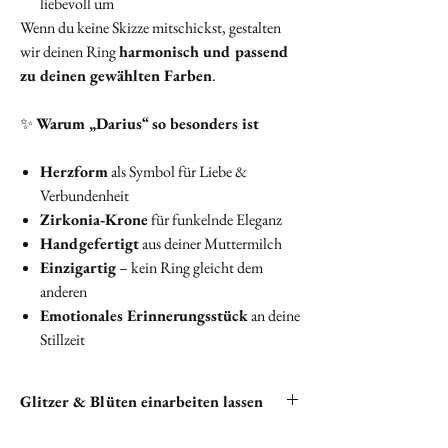
liebevoll um
Wenn du keine Skizze mitschickst, gestalten
wir deinen Ring
harmonisch und passend
zu deinen gewählten Farben
.
✨
Warum „Darius“ so besonders ist
Herzform
als Symbol für Liebe &
Verbundenheit
Zirkonia‑Krone
für funkelnde Eleganz
Handgefertigt
aus deiner Muttermilch
Einzigartig
– kein Ring gleicht dem
anderen
Emotionales Erinnerungsstück
an deine
Stillzeit
Glitzer & Blüten einarbeiten lassen
Du hast die Möglichkeit, Glitzer und Blüten in