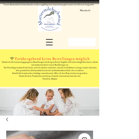
Unsere Muttermilchschmuckstücke werden sorgfältig und verantwortungsbewusst in der Schweiz hergestellt.
Warenkorb
WhatsApp schreiben
💛
Vorübergehend keine Bestellungen möglich
Damit ich alle bereits eingegangenen Bestellungen mit der gewohnten Sorgfalt und Liebe fertigstellen kann, nehme
ich momentan keine neuen Bestellungen an.
Die Nachfrage ist aktuell sehr hoch, und ich möchte vermeiden, dass die Lieferfristen zu lange werden oder dass
dein persönliches Schmuckstück nicht die Aufmerksamkeit erhält, die es verdient.
Sobald alle bestehenden Aufträge versendet sind, öffne ich den Shop wieder wie gewohnt.
Danke für dein Verständnis und deine Geduld, das bedeutet mir sehr viel.
Herzlich, Brigitte