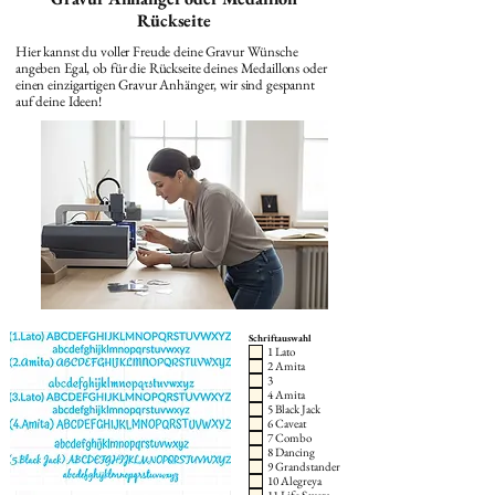
Rückseite
Hier kannst du voller Freude deine Gravur Wünsche
angeben Egal, ob für die Rückseite deines Medaillons oder
einen einzigartigen Gravur Anhänger, wir sind gespannt
auf deine Ideen!
Schriftauswahl
1 Lato
2 Amita
3
4 Amita
5 Black Jack
6 Caveat
7 Combo
8 Dancing
9 Grandstander
10 Alegreya