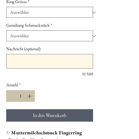
Ring Grösse
*
Gestaltung Schmuckstück
*
Nachricht (optional)
0/500
Anzahl
*
In den Warenkorb
✨
Muttermilchschmuck Fingerring