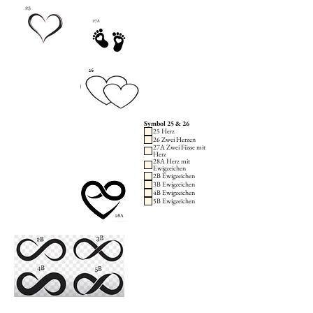
Symbol 25 & 26
25 Herz
26 Zwei Herzen
27A Zwei Füsse mit
Herz
28A Herz mit
Ewigzeichen
2B Ewigzeichen
3B Ewigzeichen
4B Ewigzeichen
5B Ewigzeichen