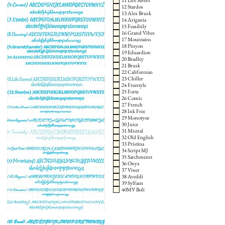
11 Life Savers
12 Stardos
13 Alex Brusk
14 Arigania
15 Feasibily
16 Grand Vibes
17 Mountains
18 Pinyon
19 Eduardion
20 Bradley
21 Brusk
22 Californian
23 Chiller
24 Freestyle
25 Forte
26 Comic
27 French
28 Ink Free
29 Monotyoe
30 Juice
31 Mistral
32 Old English
33 Pristina
34 Script MJ
35 Sarchmenst
36 Onyx
37 Viner
38 Aveddi
39 Sylfaen
40MV Boli