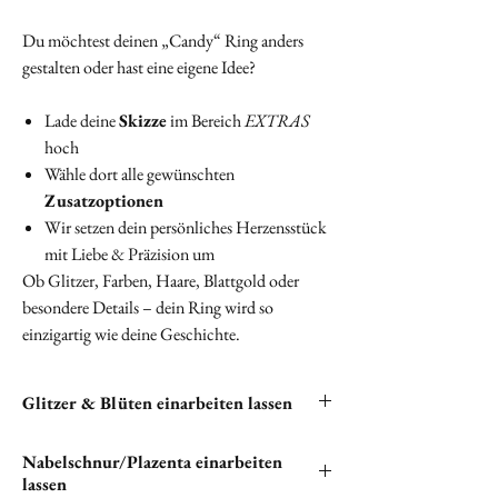
Du möchtest deinen „Candy“ Ring anders
gestalten oder hast eine eigene Idee?
Lade deine
Skizze
im Bereich
EXTRAS
hoch
Wähle dort alle gewünschten
Zusatzoptionen
Wir setzen dein persönliches Herzensstück
mit Liebe & Präzision um
Ob Glitzer, Farben, Haare, Blattgold oder
besondere Details – dein Ring wird so
einzigartig wie deine Geschichte.
Glitzer & Blüten einarbeiten lassen
Du hast die Möglichkeit, Glitzer und Blüten in
Nabelschnur/Plazenta einarbeiten
deine Halskette einarbeiten zu lassen. Bitte
lassen