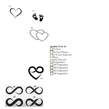
Symbol 25 & 26
25 Herz
26 Zwei Herzen
27A Zwei Füsse mit
Herz
28A Herz mit
Ewigzeichen
2B Ewigzeichen
3B Ewigzeichen
4B Ewigzeichen
5B Ewigzeichen