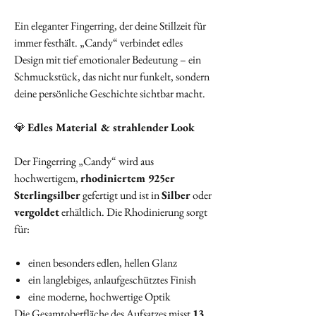
Ein eleganter Fingerring, der deine Stillzeit für
immer festhält. „Candy“ verbindet edles
Design mit tief emotionaler Bedeutung – ein
Schmuckstück, das nicht nur funkelt, sondern
deine persönliche Geschichte sichtbar macht.
💎
Edles Material & strahlender Look
Der Fingerring „Candy“ wird aus
hochwertigem,
rhodiniertem 925er
Sterlingsilber
gefertigt und ist in
Silber
oder
vergoldet
erhältlich. Die Rhodinierung sorgt
für:
einen besonders edlen, hellen Glanz
ein langlebiges, anlaufgeschütztes Finish
eine moderne, hochwertige Optik
Die Gesamtoberfläche des Aufsatzes misst
13