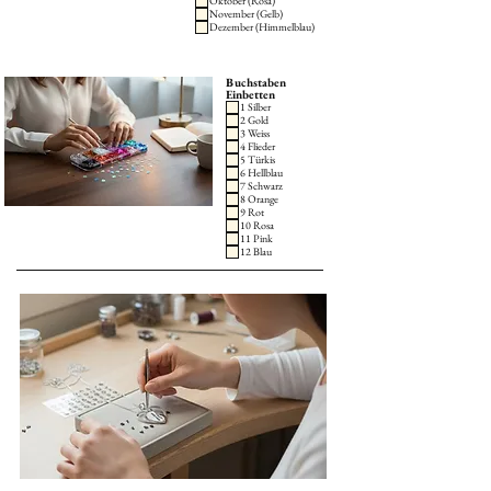
Oktober (Rosa)
November (Gelb)
Dezember (Himmelblau)
Buchstaben
Einbetten
1 Silber
2 Gold
3 Weiss
4 Flieder
5 Türkis
6 Hellblau
7 Schwarz
8 Orange
9 Rot
10 Rosa
11 Pink
12 Blau