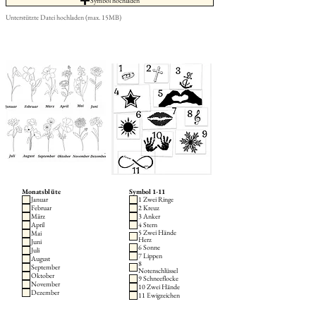
Symbol hochladen
Unterstützte Datei hochladen (max. 15MB)
Monatsblüte
Symbol 1-11
Januar
1 Zwei Ringe
Februar
2 Kreuz
März
3 Anker
April
4 Stern
5 Zwei Hände
Mai
Herz
Juni
6 Sonne
Juli
7 Lippen
August
8
September
Notenschlüssel
Oktober
9 Schneeflocke
November
10 Zwei Hände
Dezember
11 Ewigzeichen