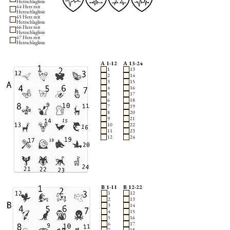
Herzschlaglinie
64 Herz mit
Herzschlaglinie
65 Herz mit
Herzschlaglinie
66 Herz mit
Herzschlaglinie
67 Herz mit
Herzschlaglinie
A 1-12
A 13-24
1
13
2
14
3
15
4
16
5
17
6
18
7
19
8
20
9
21
10
22
11
23
12
24
B 1-11
B 12-22
1
12
2
13
3
14
4
15
5
16
6
17
7
18