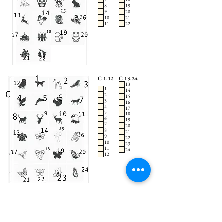
8
19
9
20
10
21
11
22
C 1-12
C 13-24
13
1
14
2
15
3
16
4
17
5
18
6
19
7
20
8
21
9
22
10
23
11
24
12
D 1-12
D 13-24
1
13
2
14