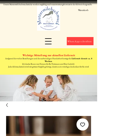
Unsere Muttermilchschmuckstücke werden sorgfältig und verantwortungsbewusst in der Schweiz hergestellt.
Warenkorb
WhatsApp schreiben
Wichtige Mitteilung zur aktuellen Lieferzeit
Aufgrund der vielen Bestellungen und der aufwendigen Handarbeit beträgt die
Lieferzeit derzeit ca. 8
Wochen
.
Ich danke Ihnen von Herzen für Ihr Vertrauen und Ihre Geduld.
Jedes Schmuckstück wird mit grösster Sorgfalt gefertigt, damit es ein würdiges Andenken für Sie wird