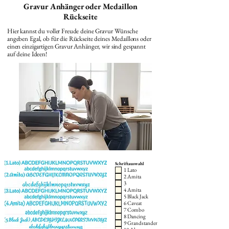
Gravur Anhänger oder Medaillon
Rückseite
Hier kannst du voller Freude deine Gravur Wünsche
angeben Egal, ob für die Rückseite deines Medaillons oder
einen einzigartigen Gravur Anhänger, wir sind gespannt
auf deine Ideen!
Schriftauswahl
1 Lato
2 Amita
3
4 Amita
5 Black Jack
6 Caveat
7 Combo
8 Dancing
9 Grandstander