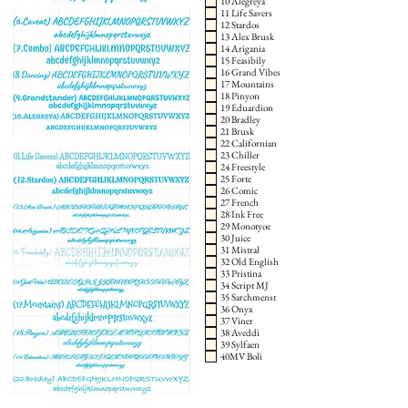
10 Alegreya
11 Life Savers
12 Stardos
13 Alex Brusk
14 Arigania
15 Feasibily
16 Grand Vibes
17 Mountains
18 Pinyon
19 Eduardion
20 Bradley
21 Brusk
22 Californian
23 Chiller
24 Freestyle
25 Forte
26 Comic
27 French
28 Ink Free
29 Monotyoe
30 Juice
31 Mistral
32 Old English
33 Pristina
34 Script MJ
35 Sarchmenst
36 Onyx
37 Viner
38 Aveddi
39 Sylfaen
40MV Boli