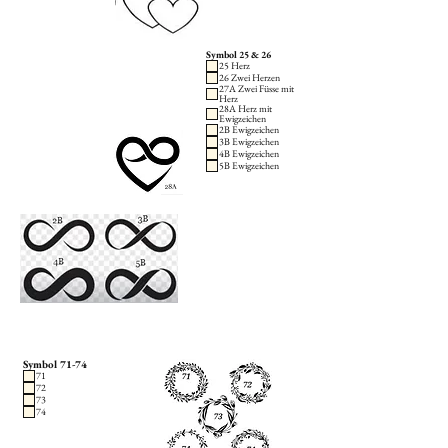
Symbol 25 & 26
25 Herz
26 Zwei Herzen
27A Zwei Füsse mit
Herz
28A Herz mit
Ewigzeichen
2B Ewigzeichen
3B Ewigzeichen
4B Ewigzeichen
5B Ewigzeichen
Symbol 71-74
71
72
73
74