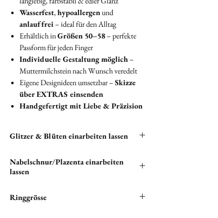
langlebig, farbstabil & edler Glanz
Wasserfest
,
hypoallergen
und
anlauffrei
– ideal für den Alltag
Erhältlich in
Größen 50–58
– perfekte
Passform für jeden Finger
Individuelle Gestaltung möglich
–
Muttermilchstein nach Wunsch veredelt
Eigene Designideen umsetzbar –
Skizze
über EXTRAS einsenden
Handgefertigt mit Liebe & Präzision
Glitzer & Blüten einarbeiten lassen
Du hast die Möglichkeit, Glitzer und Blüten in
Nabelschnur/Plazenta einarbeiten
deine Halskette einarbeiten zu lassen. Bitte
lassen
klicken unten auf "
EXTRAS
", um alle
verfügbaren kostenlosen Optionen zu sehen.
"Wenn du Nabelschnur und/oder Plazenta in
Ringgrösse
deinem einzigartigen Schmuckstück verewigen
möchtest, bist du hier genau richtig.
„Du bist dir bei der Ringgröße unsicher? Kein