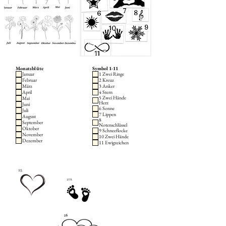
Monatsblüte
Symbol 1-11
Januar
1 Zwei Ringe
Februar
2 Kreuz
März
3 Anker
April
4 Stern
5 Zwei Hände
Mai
Herz
Juni
6 Sonne
Juli
7 Lippen
August
8
September
Notenschlüssel
Oktober
9 Schneeflocke
November
10 Zwei Hände
Dezember
11 Ewigzeichen