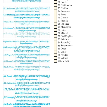
21 Brusk
22 Californian
23 Chiller
24 Freestyle
25 Forte
26 Comic
27 French
28 Ink Free
29 Monotyoe
30 Juice
31 Mistral
32 Old English
33 Pristina
34 Script MJ
35 Sarchmenst
36 Onyx
37 Viner
38 Aveddi
39 Sylfaen
40MV Boli