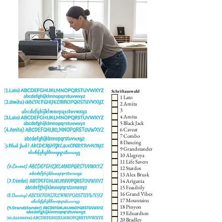
Schriftauswahl
1 Lato
2 Amita
3
4 Amita
5 Black Jack
6 Caveat
7 Combo
8 Dancing
9 Grandstander
10 Alegreya
11 Life Savers
12 Stardos
13 Alex Brusk
14 Arigania
15 Feasibily
16 Grand Vibes
17 Mountains
18 Pinyon
19 Eduardion
20 Bradley