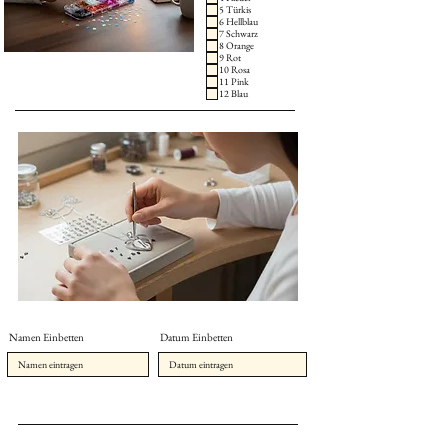
5 Türkis
6 Hellblau
7 Schwarz
8 Orange
9 Rot
10 Rosa
11 Pink
12 Blau
Namen Einbetten
Datum Einbetten