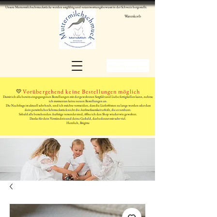
Unsere Muttermilchschmuckstücke werden sorgfältig und verantwortungsbewusst in der Schweiz hergestellt.
Warenkorb
WhatsApp schreiben
💛
Vorübergehend keine Bestellungen möglich
Damit ich alle bereits eingegangenen Bestellungen mit der gewohnten Sorgfalt und Liebe fertigstellen kann, nehme
ich momentan keine neuen Bestellungen an.
Die Nachfrage ist aktuell sehr hoch, und ich möchte vermeiden, dass die Lieferfristen zu lange werden oder dass
dein persönliches Schmuckstück nicht die Aufmerksamkeit erhält, die es verdient.
Sobald alle bestehenden Aufträge versendet sind, öffne ich den Shop wieder wie gewohnt.
Danke für dein Verständnis und deine Geduld, das bedeutet mir sehr viel.
Herzlich, Brigitte