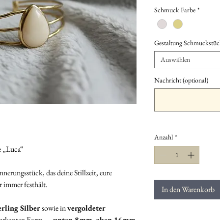
Schmuck Farbe
*
Gestaltung Schmuckstüc
Auswählen
Nachricht (optional)
Anzahl
*
 „Luca“
nnerungsstück, das deine Stillzeit, eure
immer festhält.
In den Warenkorb
erling Silber
sowie in
vergoldeter
 markanten Form —
unten 8 mm
,
oben 16 mm