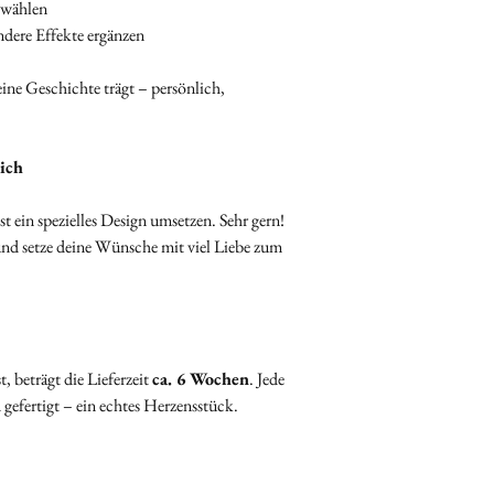
uswählen
bestimmten Lieferterm
Fülle bitte
mindes
ndere Effekte ergänzen
uns zu kontaktieren.
Muttermilchbeutel
Wir helfen Dir gerne w
Verwende zur Sich
ine Geschichte trägt – persönlich,
rechtzeitig das erhält
Umverpackung.
Beschrifte den
äus
deiner
Bestellnu
ich
💇‍♀️ Haare
Lege die Haarsträ
t ein spezielles Design umsetzen. Sehr gern!
Herzen ab ca. 2 cm 
 und setze deine Wünsche mit viel Liebe zum
oder Alufolie
.
Beschrifte auch di
deiner
Bestellnu
🌸 Plazenta / Nabelsc
Die Plazenta muss
, beträgt die Lieferzeit
ca. 6 Wochen
. Jede
getrocknet
sein.
gefertigt – ein echtes Herzensstück.
Wenn du sie
verka
pro Schmuckstü
Die übrigen Kaps