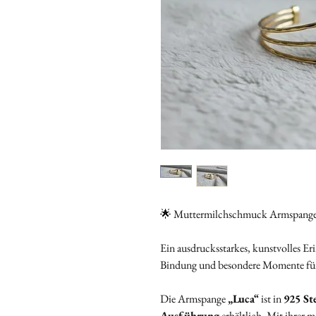
🌟 Muttermilchschmuck Armspange
Ein ausdrucksstarkes, kunstvolles Eri
Bindung und besondere Momente für 
Die Armspange
„Luca“
ist in
925 St
Ausführung
erhältlich. Mit ihrer