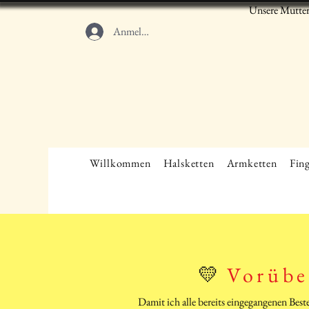
Unsere Mutter
Anmelden
Willkommen
Halsketten
Armketten
Fing
💛
Vorübe
Damit ich alle bereits eingegangenen Bes