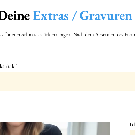
fertigen Schmuc
Bitte alles mit
Nam
 Deine
Extras / Gravuren
Bestellnummer
b
📮
Versandadresse
Bitte sende dein Mater
ras für euer Schmuckstück eintragen. Nach dem Absenden des Form
einem
Luftpolster‑C
🇨🇭 Schweizer Adres
Brigitte Suter
Herre
🇩🇪 Deutsche Adress
kstück
EPS56320 Brigitte 
Laufenburg Deutschl
Gl