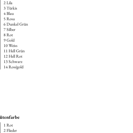
2 Lila
3 Türkis
4 Blau
5 Rosa
6 Dunkel Grün
7 Silber
8 Rot
9 Gold
10 Weiss
11 Hell Grün
12 Hell Rot
13 Schwarz
14 Roségold
ütenfarbe
1 Rot
2 Flieder