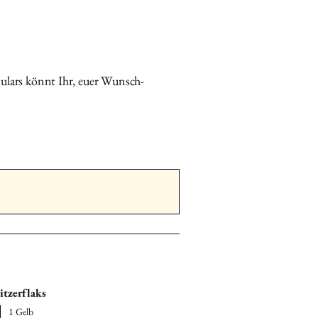
kstück zurück
.
e, Vorname, Ort und
eschriften.
ial gut geschützt in
ulars könnt Ihr, euer Wunsch-
ouvert
an:
se
ngasse 1c 5082 Kaisten Schweiz
e (für Kundinnen aus DE)
Suter
Feldgrabenstrasse 3 79725
and
itzerflaks
1 Gelb