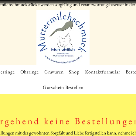
milchschmuckstücke werden sorgfältig und verantwortungsbewusst in der S
erringe
Ohrringe
Gravuren
Shop
Kontaktformular
Beste
Gutschein Bestellen
rgehend keine Bestellunge
tellungen mit der gewohnten Sorgfalt und Liebe fertigstellen kann, nehme 