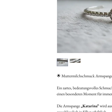
🌟 Muttermilchschmuck Armspange 
Ein zartes, bedeutungsvolles Schmuck
einen besonderen Moment für immer 
Die Armspange
„Katarina“
wird au
ausschliesslich in Silber erhältlich.