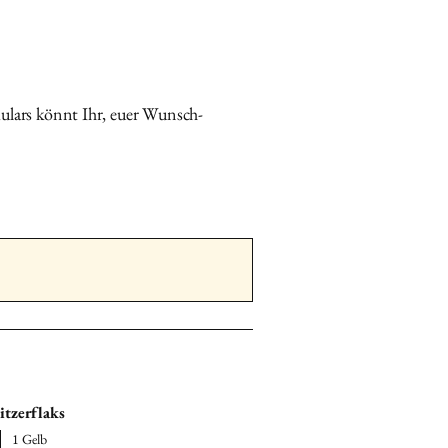
eln bekommst du
mit deinem
kstück zurück
.
e, Vorname, Ort und
eschriften.
ulars könnt Ihr, euer Wunsch-
ial gut geschützt in
ouvert
an:
se
ngasse 1c 5082 Kaisten Schweiz
e (für Kundinnen aus DE)
Suter
Feldgrabenstrasse 3 79725
and
itzerflaks
1 Gelb