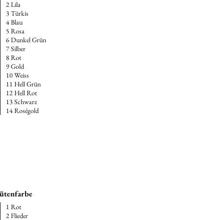
2 Lila
3 Türkis
4 Blau
5 Rosa
6 Dunkel Grün
7 Silber
8 Rot
9 Gold
10 Weiss
11 Hell Grün
12 Hell Rot
13 Schwarz
14 Roségold
ütenfarbe
1 Rot
2 Flieder