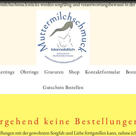
milchschmuckstücke werden sorgfältig und verantwortungsbewusst in der S
erringe
Ohrringe
Gravuren
Shop
Kontaktformular
Beste
Gutschein Bestellen
rgehend keine Bestellunge
tellungen mit der gewohnten Sorgfalt und Liebe fertigstellen kann, nehme 