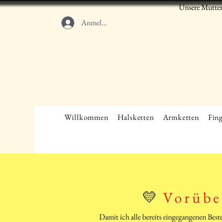
Unsere Mutter
Anmelden
Willkommen
Halsketten
Armketten
Fing
💛
Vorübe
Damit ich alle bereits eingegangenen Bes