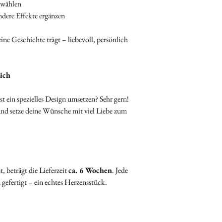
vor
uswählen
Wenn Du ein Geschen
🍼 Muttermilch
ndere Effekte ergänzen
bestimmten Lieferterm
Fülle bitte
mindes
uns zu kontaktieren.
Muttermilchbeutel
ine Geschichte trägt – liebevoll, persönlich
Wir helfen Dir gerne w
Verwende zur Sich
rechtzeitig das erhält
Umverpackung.
Beschrifte den
äus
ich
deiner
Bestellnu
💇‍♀️ Haare
t ein spezielles Design umsetzen? Sehr gern!
Lege die Haarsträ
 und setze deine Wünsche mit viel Liebe zum
Herzen ab ca. 2 cm 
oder Alufolie
.
Beschrifte auch di
deiner
Bestellnu
🌸 Plazenta / Nabelsc
, beträgt die Lieferzeit
ca. 6 Wochen
. Jede
Die Plazenta muss
gefertigt – ein echtes Herzensstück.
getrocknet
sein.
Wenn du sie
verka
pro Schmuckstü