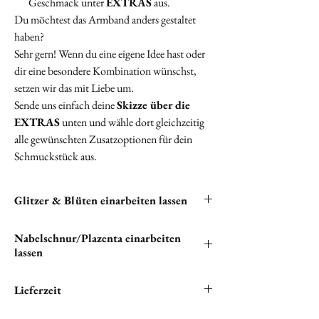
Geschmack unter
EXTRAS
aus.
Du möchtest das Armband anders gestaltet
haben?
Sehr gern! Wenn du eine eigene Idee hast oder
dir eine besondere Kombination wünschst,
setzen wir das mit Liebe um.
Sende uns einfach deine
Skizze über die
EXTRAS
unten und wähle dort gleichzeitig
alle gewünschten Zusatzoptionen für dein
Schmuckstück aus.
Glitzer & Blüten einarbeiten lassen
"Wenn du Nabelschnur und/oder Plazenta in
Nabelschnur/Plazenta einarbeiten
deinem einzigartigen Schmuckstück verewigen
lassen
möchtest, bist du hier genau richtig.
Bitte teile uns unter '
EXTRAS
' mit, wie wir
"Wenn du Nabelschnur und/oder Plazenta in
Lieferzeit
diese Elemente einfügen sollen."
deinem einzigartigen Schmuckstück verewigen
möchtest, bist du hier genau richtig.
Wir setzen alles daran, ihren Lieblingsartikel