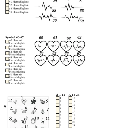
56 Herzschlaglinie
57 Herzschlaglinie
58 Herzschlaglinie
59 Herzschlaglinie
Symbol 60-67
60 Herz mit
Herzschlaglinie
61 Herz mit
Herzschlaglinie
62 Herz mit
Herzschlaglinie
63 Herz mit
Herzschlaglinie
64 Herz mit
Herzschlaglinie
65 Herz mit
Herzschlaglinie
66 Herz mit
Herzschlaglinie
67 Herz mit
Herzschlaglinie
A 1-12
A 13-24
1
13
2
14
3
15
4
16
5
17
6
18
7
19
8
20
9
21