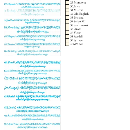
29 Monotyoe
30 Juice
31 Mistral
32 Old English
33 Pristina
34 Script MJ
35 Sarchmenst
36 Onyx
37 Viner
38 Aveddi
39 Sylfaen
40MV Boli