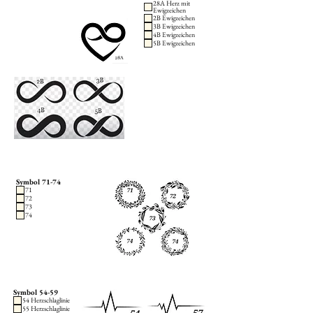
28A Herz mit
Ewigzeichen
2B Ewigzeichen
3B Ewigzeichen
4B Ewigzeichen
5B Ewigzeichen
Symbol 71-74
71
72
73
74
Symbol 54-59
54 Herzschlaglinie
55 Herzschlaglinie