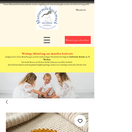
Unsere Muttermilchschmuckstücke werden sorgfältig und verantwortungsbewusst in der Schweiz hergestellt.
Warenkorb
WhatsApp schreiben
Wichtige Mitteilung zur aktuellen Lieferzeit
Aufgrund der vielen Bestellungen und der aufwendigen Handarbeit beträgt die
Lieferzeit derzeit ca. 8
Wochen
.
Ich danke Ihnen von Herzen für Ihr Vertrauen und Ihre Geduld.
Jedes Schmuckstück wird mit grösster Sorgfalt gefertigt, damit es ein würdiges Andenken für Sie wird