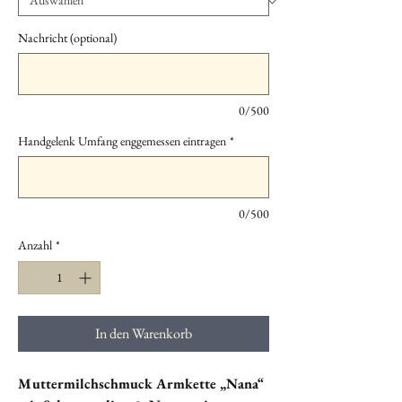
Nachricht (optional)
0/500
Handgelenk Umfang enggemessen eintragen
*
0/500
Anzahl
*
In den Warenkorb
Muttermilchschmuck Armkette „Nana“