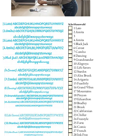
Schriftauswahl
1 Lato
2 Amita
3
4 Amita
5 Black Jack
6 Caveat
7 Combo
8 Dancing
9 Grandstander
10 Alegreya
11 Life Savers
12 Stardos
13 Alex Brusk
14 Arigania
15 Feasibily
16 Grand Vibes
17 Mountains
18 Pinyon
19 Eduardion
20 Bradley
21 Brusk
22 Californian
23 Chiller
24 Freestyle
25 Forte
26 Comic
27 French
28 Ink Free