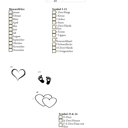
Monatsblüte
Symbol 1-11
Januar
1 Zwei Ringe
Februar
2 Kreuz
März
3 Anker
April
4 Stern
5 Zwei Hände
Mai
Herz
Juni
6 Sonne
Juli
7 Lippen
August
8
September
Notenschlüssel
Oktober
9 Schneeflocke
November
10 Zwei Hände
Dezember
11 Ewigzeichen
Symbol 25 & 26
25 Herz
26 Zwei Herzen
27A Zwei Füsse mit
Herz