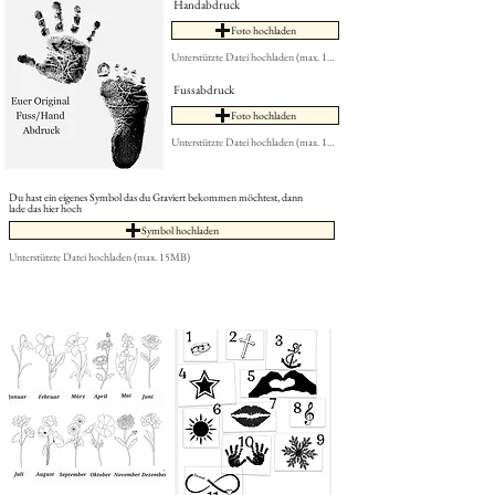
Handabdruck
Foto hochladen
Unterstützte Datei hochladen (max. 15MB)
Fussabdruck
Foto hochladen
Unterstützte Datei hochladen (max. 15MB)
Du hast ein eigenes Symbol das du Graviert bekommen möchtest, dann
lade das hier hoch
Symbol hochladen
Unterstützte Datei hochladen (max. 15MB)