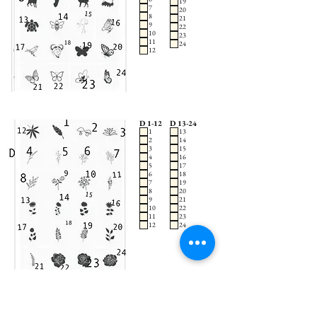
19
7
20
8
21
9
22
10
23
11
24
12
D 1-12
D 13-24
1
13
2
14
3
15
4
16
5
17
6
18
7
19
8
20
9
21
10
22
11
23
12
24
E 1-12
E 13-24
1
13
2
14