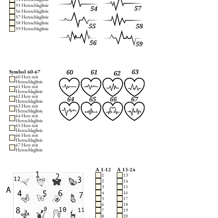
55 Herzschlaglinie
56 Herzschlaglinie
57 Herzschlaglinie
58 Herzschlaglinie
59 Herzschlaglinie
Symbol 60-67
60 Herz mit
Herzschlaglinie
61 Herz mit
Herzschlaglinie
62 Herz mit
Herzschlaglinie
63 Herz mit
Herzschlaglinie
64 Herz mit
Herzschlaglinie
65 Herz mit
Herzschlaglinie
66 Herz mit
Herzschlaglinie
67 Herz mit
Herzschlaglinie
A 1-12
A 13-24
1
13
2
14
3
15
4
16
5
17
6
18
7
19
8
20