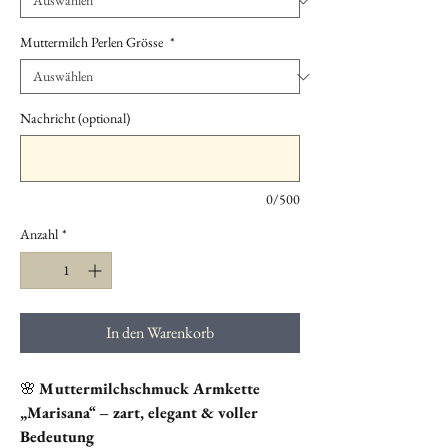
Muttermilch Perlen Grösse
*
Nachricht (optional)
0/500
Anzahl
*
In den Warenkorb
🌸
Muttermilchschmuck Armkette
„Marisana“ – zart, elegant & voller
Bedeutung