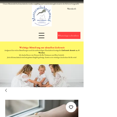
Unsere Muttermilchschmuckstücke werden sorgfältig und verantwortungsbewusst in der Schweiz hergestellt.
Warenkorb
WhatsApp schreiben
Wichtige Mitteilung zur aktuellen Lieferzeit
Aufgrund der vielen Bestellungen und der aufwendigen Handarbeit beträgt die
Lieferzeit derzeit ca. 8
Wochen
.
Ich danke Ihnen von Herzen für Ihr Vertrauen und Ihre Geduld.
Jedes Schmuckstück wird mit grösster Sorgfalt gefertigt, damit es ein würdiges Andenken für Sie wird