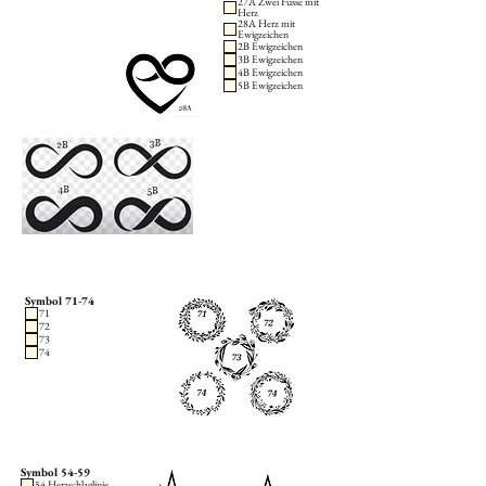
27A Zwei Füsse mit
Herz
28A Herz mit
Ewigzeichen
2B Ewigzeichen
3B Ewigzeichen
4B Ewigzeichen
5B Ewigzeichen
Symbol 71-74
71
72
73
74
Symbol 54-59
54 Herzschlaglinie