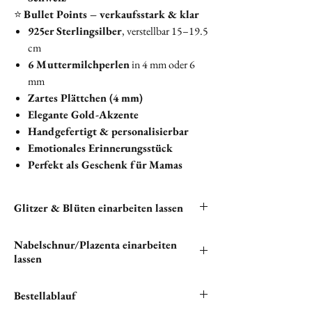
⭐
Bullet Points – verkaufsstark & klar
925er Sterlingsilber
, verstellbar 15–19.5
cm
6 Muttermilchperlen
in 4 mm oder 6
mm
Zartes Plättchen (4 mm)
Elegante Gold-Akzente
Handgefertigt & personalisierbar
Emotionales Erinnerungsstück
Perfekt als Geschenk für Mamas
Glitzer & Blüten einarbeiten lassen
Du hast die Möglichkeit, Glitzer und Blüten in
Nabelschnur/Plazenta einarbeiten
deine Armkette einarbeiten zu lassen. Bitte
lassen
klicken unten auf "
EXTRAS
", um alle
verfügbaren kostenlosen Optionen zu sehen.
"Wenn du Nabelschnur und/oder Plazenta in
Bestellablauf
deinem einzigartigen Schmuckstück verewigen