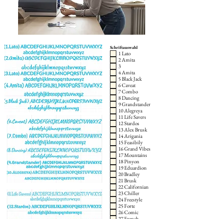
Schriftauswahl
1 Lato
2 Amita
3
4 Amita
5 Black Jack
6 Caveat
7 Combo
8 Dancing
9 Grandstander
10 Alegreya
11 Life Savers
12 Stardos
13 Alex Brusk
14 Arigania
15 Feasibily
16 Grand Vibes
17 Mountains
18 Pinyon
19 Eduardion
20 Bradley
21 Brusk
22 Californian
23 Chiller
24 Freestyle
25 Forte
26 Comic
27 French