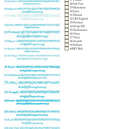
28 Ink Free
29 Monotyoe
30 Juice
31 Mistral
32 Old English
33 Pristina
34 Script MJ
35 Sarchmenst
36 Onyx
37 Viner
38 Aveddi
39 Sylfaen
40MV Boli