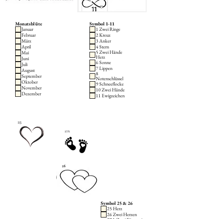
Monatsblüte
Symbol 1-11
Januar
1 Zwei Ringe
Februar
2 Kreuz
März
3 Anker
April
4 Stern
5 Zwei Hände
Mai
Herz
Juni
6 Sonne
Juli
7 Lippen
August
8
September
Notenschlüssel
Oktober
9 Schneeflocke
November
10 Zwei Hände
Dezember
11 Ewigzeichen
Symbol 25 & 26
25 Herz
26 Zwei Herzen