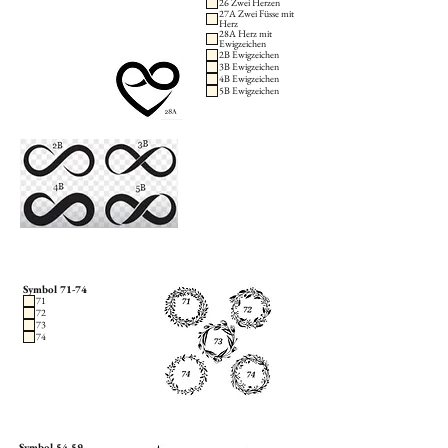
26 Zwei Herzen
27A Zwei Füsse mit
Herz
28A Herz mit
Ewigzeichen
2B Ewigzeichen
3B Ewigzeichen
4B Ewigzeichen
5B Ewigzeichen
Symbol 71-74
71
72
73
74
Symbol 54-59