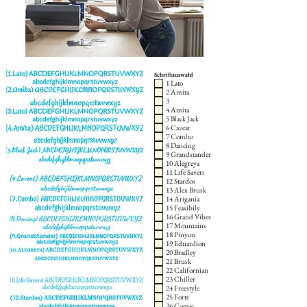
Schriftauswahl
1 Lato
2 Amita
3
4 Amita
5 Black Jack
6 Caveat
7 Combo
8 Dancing
9 Grandstander
10 Alegreya
11 Life Savers
12 Stardos
13 Alex Brusk
14 Arigania
15 Feasibily
16 Grand Vibes
17 Mountains
18 Pinyon
19 Eduardion
20 Bradley
21 Brusk
22 Californian
23 Chiller
24 Freestyle
25 Forte
26 Comic