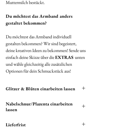
Muttermilch bestückt.
Du möchtest d
as Armband
anders
gestaltet bekommen?
Du möchtest das Armband individuell
gestalten bekommen? Wir sind begeistert,
deine kreativen Ideen zu bekommen! Sende uns
einfach deine Skizze über die
EXTRAS
unten
und wähle gleichzeitig alle zusätzlichen
Optionen für dein Schmuckstück aus!
Glitzer & Blüten einarbeiten lassen
Du hast die Möglichkeit, Glitzer und Blüten in
Nabelschnur/Plazenta einarbeiten
deine Halskette einarbeiten zu lassen. Bitte
lassen
klicken unten auf "
EXTRAS
", um alle
verfügbaren kostenlosen Optionen zu sehen.
"Wenn du Nabelschnur und/oder Plazenta in
Lieferfrist
deinem einzigartigen Schmuckstück verewigen