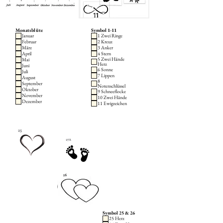
Monatsblüte
Symbol 1-11
Januar
1 Zwei Ringe
Februar
2 Kreuz
März
3 Anker
April
4 Stern
5 Zwei Hände
Mai
Herz
Juni
6 Sonne
Juli
7 Lippen
August
8
September
Notenschlüssel
Oktober
9 Schneeflocke
November
10 Zwei Hände
Dezember
11 Ewigzeichen
Symbol 25 & 26
25 Herz