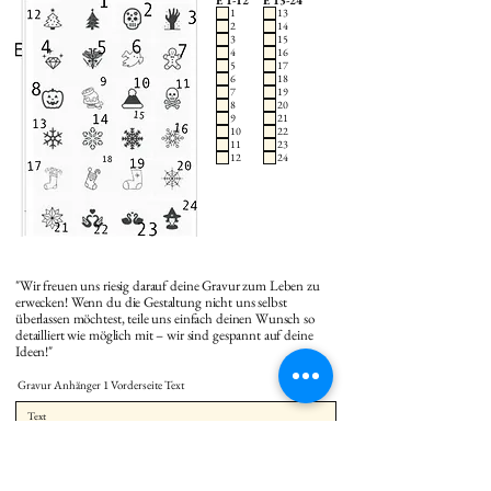
E 1-12
E 13-24
1
13
2
14
3
15
4
16
5
17
6
18
7
19
8
20
9
21
10
22
11
23
12
24
"Wir freuen uns riesig darauf deine Gravur zum Leben zu
erwecken! Wenn du die Gestaltung nicht uns selbst
überlassen möchtest, teile uns einfach deinen Wunsch so
detailliert wie möglich mit – wir sind gespannt auf deine
Ideen!"
Gravur Anhänger 1 Vorderseite Text