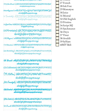
27 French
28 Ink Free
29 Monotyoe
30 Juice
31 Mistral
32 Old English
33 Pristina
34 Script MJ
35 Sarchmenst
36 Onyx
37 Viner
38 Aveddi
39 Sylfaen
40MV Boli