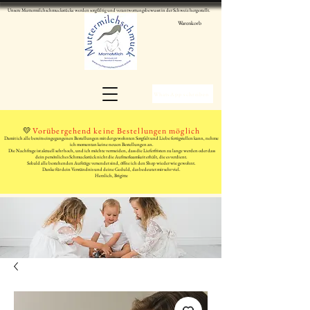
Unsere Muttermilchschmuckstücke werden sorgfältig und verantwortungsbewusst in der Schweiz hergestellt.
Warenkorb
WhatsApp schreiben
💛
Vorübergehend keine Bestellungen möglich
Damit ich alle bereits eingegangenen Bestellungen mit der gewohnten Sorgfalt und Liebe fertigstellen kann, nehme
ich momentan keine neuen Bestellungen an.
Die Nachfrage ist aktuell sehr hoch, und ich möchte vermeiden, dass die Lieferfristen zu lange werden oder dass
dein persönliches Schmuckstück nicht die Aufmerksamkeit erhält, die es verdient.
Sobald alle bestehenden Aufträge versendet sind, öffne ich den Shop wieder wie gewohnt.
Danke für dein Verständnis und deine Geduld, das bedeutet mir sehr viel.
Herzlich, Brigitte