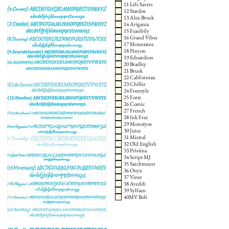
11 Life Savers
12 Stardos
13 Alex Brusk
14 Arigania
15 Feasibily
16 Grand Vibes
17 Mountains
18 Pinyon
19 Eduardion
20 Bradley
21 Brusk
22 Californian
23 Chiller
24 Freestyle
25 Forte
26 Comic
27 French
28 Ink Free
29 Monotyoe
30 Juice
31 Mistral
32 Old English
33 Pristina
34 Script MJ
35 Sarchmenst
36 Onyx
37 Viner
38 Aveddi
39 Sylfaen
40MV Boli