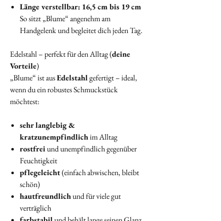
Länge verstellbar:
16,5 cm bis 19 cm
So sitzt „Blume“ angenehm am
Handgelenk und begleitet dich jeden Tag.
Edelstahl – perfekt für den Alltag (
deine
Vorteile
)
„Blume“ ist aus
Edelstahl
gefertigt – ideal,
wenn du ein robustes Schmuckstück
möchtest:
sehr langlebig &
kratzunempfindlich
im Alltag
rostfrei
und unempfindlich gegenüber
Feuchtigkeit
pflegeleicht
(einfach abwischen, bleibt
schön)
hautfreundlich
und für viele gut
verträglich
farbstabil
und behält lange seinen Glanz