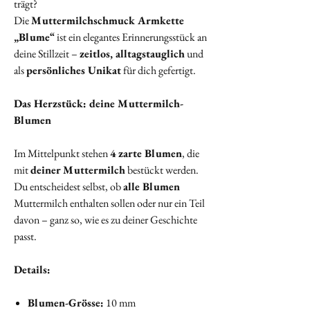
trägt?
Die
Muttermilchschmuck Armkette
„Blume“
ist ein elegantes Erinnerungsstück an
deine Stillzeit –
zeitlos, alltagstauglich
und
als
persönliches Unikat
für dich gefertigt.
Das Herzstück: deine Muttermilch-
Blumen
Im Mittelpunkt stehen
4 zarte Blumen
, die
mit
deiner Muttermilch
bestückt werden.
Du entscheidest selbst, ob
alle Blumen
Muttermilch enthalten sollen oder nur ein Teil
davon – ganz so, wie es zu deiner Geschichte
passt.
Details:
Blumen-Grösse:
10 mm