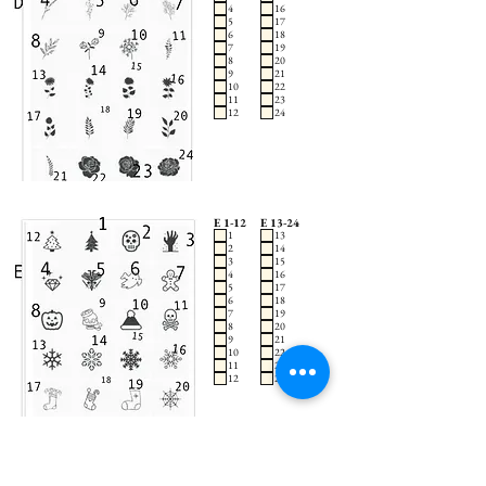
4
16
5
17
6
18
7
19
8
20
9
21
10
22
11
23
12
24
E 1-12
E 13-24
1
13
2
14
3
15
4
16
5
17
6
18
7
19
8
20
9
21
10
22
11
23
12
24