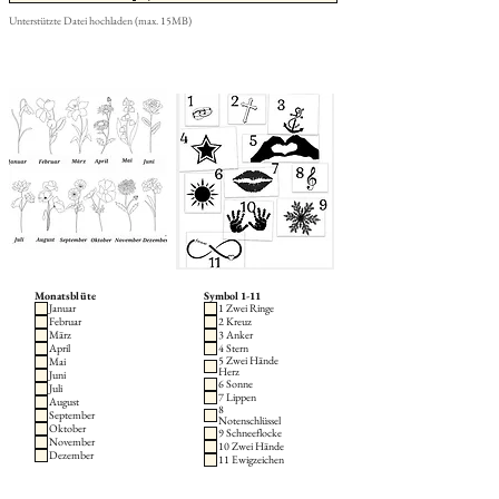
Unterstützte Datei hochladen (max. 15MB)
Monatsblüte
Symbol 1-11
Januar
1 Zwei Ringe
Februar
2 Kreuz
März
3 Anker
April
4 Stern
5 Zwei Hände
Mai
Herz
Juni
6 Sonne
Juli
7 Lippen
August
8
September
Notenschlüssel
Oktober
9 Schneeflocke
November
10 Zwei Hände
Dezember
11 Ewigzeichen