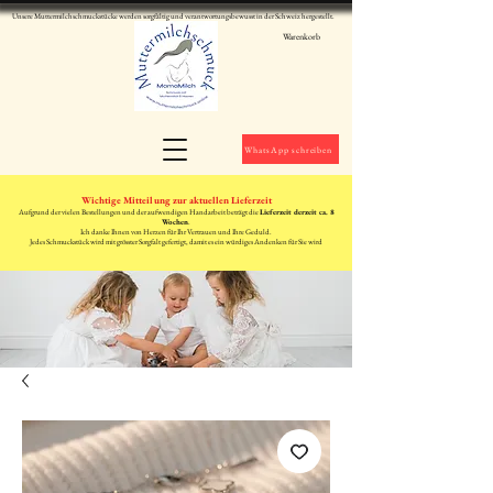
Unsere Muttermilchschmuckstücke werden sorgfältig und verantwortungsbewusst in der Schweiz hergestellt.
Warenkorb
WhatsApp schreiben
Wichtige Mitteilung zur aktuellen Lieferzeit
Aufgrund der vielen Bestellungen und der aufwendigen Handarbeit beträgt die
Lieferzeit derzeit ca. 8
Wochen
.
Ich danke Ihnen von Herzen für Ihr Vertrauen und Ihre Geduld.
Jedes Schmuckstück wird mit grösster Sorgfalt gefertigt, damit es ein würdiges Andenken für Sie wird