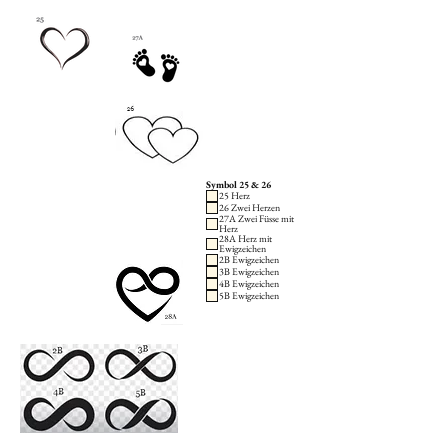
Symbol 25 & 26
25 Herz
26 Zwei Herzen
27A Zwei Füsse mit
Herz
28A Herz mit
Ewigzeichen
2B Ewigzeichen
3B Ewigzeichen
4B Ewigzeichen
5B Ewigzeichen