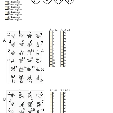
64 Herz mit
Herzschlaglinie
65 Herz mit
Herzschlaglinie
66 Herz mit
Herzschlaglinie
67 Herz mit
Herzschlaglinie
A 1-12
A 13-24
1
13
2
14
3
15
4
16
5
17
6
18
7
19
8
20
9
21
10
22
11
23
12
24
B 1-11
B 12-22
1
12
2
13
3
14
4
15
5
16
6
17
7
18