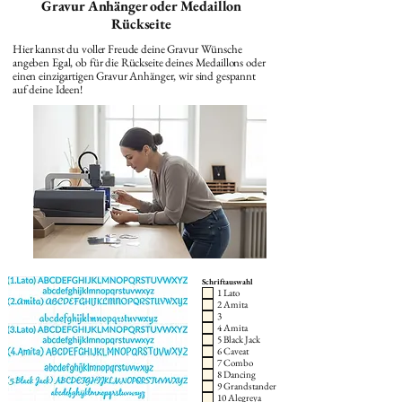
Gravur Anhänger oder Medaillon
Rückseite
Hier kannst du voller Freude deine Gravur Wünsche
angeben Egal, ob für die Rückseite deines Medaillons oder
einen einzigartigen Gravur Anhänger, wir sind gespannt
auf deine Ideen!
Schriftauswahl
1 Lato
2 Amita
3
4 Amita
5 Black Jack
6 Caveat
7 Combo
8 Dancing
9 Grandstander
10 Alegreya