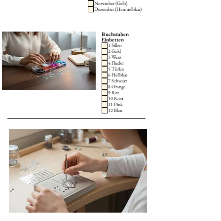
November (Gelb)
Dezember (Himmelblau)
Buchstaben
Einbetten
1 Silber
2 Gold
3 Weiss
4 Flieder
5 Türkis
6 Hellblau
7 Schwarz
8 Orange
9 Rot
10 Rosa
11 Pink
12 Blau