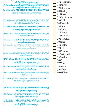
17 Mountains
18 Pinyon
19 Eduardion
20 Bradley
21 Brusk
22 Californian
23 Chiller
24 Freestyle
25 Forte
26 Comic
27 French
28 Ink Free
29 Monotyoe
30 Juice
31 Mistral
32 Old English
33 Pristina
34 Script MJ
35 Sarchmenst
36 Onyx
37 Viner
38 Aveddi
39 Sylfaen
40MV Boli