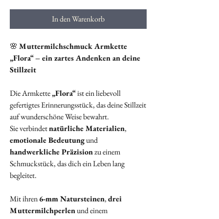
In den Warenkorb
🌸
Muttermilchschmuck Armkette
„Flora“ – ein zartes Andenken an deine
Stillzeit
Die Armkette
„Flora“
ist ein liebevoll
gefertigtes Erinnerungsstück, das deine Stillzeit
auf wunderschöne Weise bewahrt.
Sie verbindet
natürliche Materialien
,
emotionale Bedeutung
und
handwerkliche Präzision
zu einem
Schmuckstück, das dich ein Leben lang
begleitet.
Mit ihren
6‑mm Natursteinen
,
drei
Muttermilchperlen
und einem