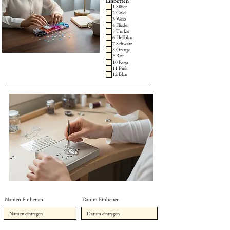
Einbetten
1 Silber
2 Gold
3 Weiss
4 Flieder
5 Türkis
6 Hellblau
7 Schwarz
8 Orange
9 Rot
10 Rosa
11 Pink
12 Blau
Namen Einbetten
Datum Einbetten