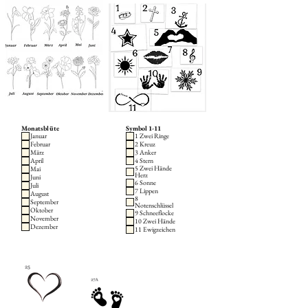
Monatsblüte
Symbol 1-11
Januar
1 Zwei Ringe
Februar
2 Kreuz
März
3 Anker
April
4 Stern
5 Zwei Hände
Mai
Herz
Juni
6 Sonne
Juli
7 Lippen
August
8
September
Notenschlüssel
Oktober
9 Schneeflocke
November
10 Zwei Hände
Dezember
11 Ewigzeichen