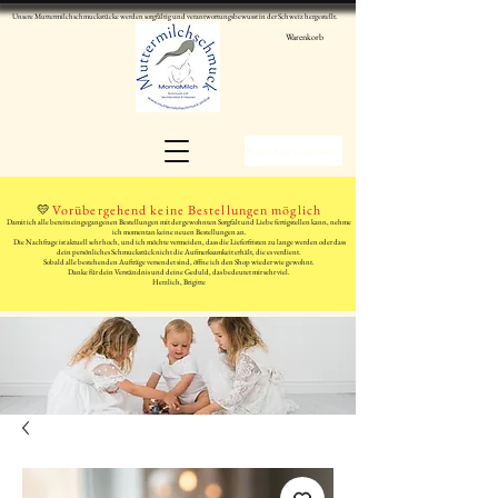
Unsere Muttermilchschmuckstücke werden sorgfältig und verantwortungsbewusst in der Schweiz hergestellt.
Warenkorb
WhatsApp schreiben
💛
Vorübergehend keine Bestellungen möglich
Damit ich alle bereits eingegangenen Bestellungen mit der gewohnten Sorgfalt und Liebe fertigstellen kann, nehme
ich momentan keine neuen Bestellungen an.
Die Nachfrage ist aktuell sehr hoch, und ich möchte vermeiden, dass die Lieferfristen zu lange werden oder dass
dein persönliches Schmuckstück nicht die Aufmerksamkeit erhält, die es verdient.
Sobald alle bestehenden Aufträge versendet sind, öffne ich den Shop wieder wie gewohnt.
Danke für dein Verständnis und deine Geduld, das bedeutet mir sehr viel.
Herzlich, Brigitte