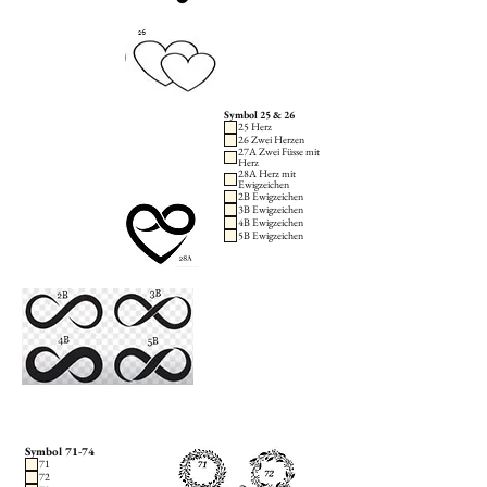
Symbol 25 & 26
25 Herz
26 Zwei Herzen
27A Zwei Füsse mit
Herz
28A Herz mit
Ewigzeichen
2B Ewigzeichen
3B Ewigzeichen
4B Ewigzeichen
5B Ewigzeichen
Symbol 71-74
71
72