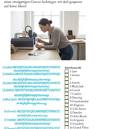
einen einzigartigen Gravur Anhänger, wir sind gespannt
auf deine Ideen!
Schriftauswahl
1 Lato
2 Amita
3
4 Amita
5 Black Jack
6 Caveat
7 Combo
8 Dancing
9 Grandstander
10 Alegreya
11 Life Savers
12 Stardos
13 Alex Brusk
14 Arigania
15 Feasibily
16 Grand Vibes