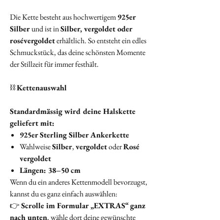
Die Kette besteht aus hochwertigem
925er
Silber
und ist in
Silber, vergoldet oder
rosévergoldet
erhältlich. So entsteht ein edles
Schmuckstück, das deine schönsten Momente
der Stillzeit für immer festhält.
⛓️
Kettenauswahl
Standardmässig wird deine Halskette
geliefert mit:
925er Sterling Silber Ankerkette
Wahlweise
Silber
,
vergoldet
oder
Rosé
vergoldet
Längen: 38–50 cm
Wenn du ein anderes Kettenmodell bevorzugst,
kannst du es ganz einfach auswählen:
👉
Scrolle im Formular „EXTRAS“ ganz
nach unten
, wähle dort deine gewünschte