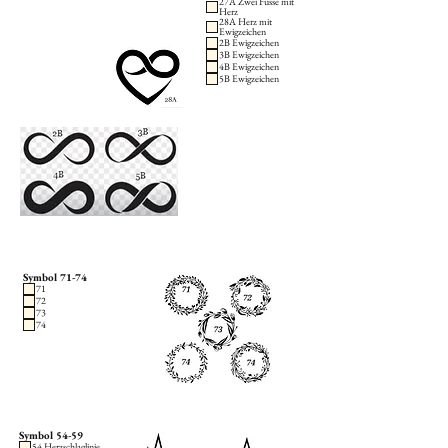
27A Zwei Füsse mit
Herz
28A Herz mit
Ewigzeichen
2B Ewigzeichen
3B Ewigzeichen
4B Ewigzeichen
5B Ewigzeichen
Symbol 71-74
71
72
73
74
Symbol 54-59
54 Herzschlaglinie