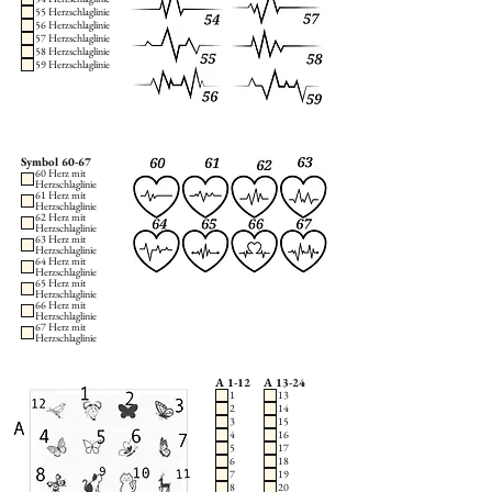
55 Herzschlaglinie
56 Herzschlaglinie
57 Herzschlaglinie
58 Herzschlaglinie
59 Herzschlaglinie
Symbol 60-67
60 Herz mit
Herzschlaglinie
61 Herz mit
Herzschlaglinie
62 Herz mit
Herzschlaglinie
63 Herz mit
Herzschlaglinie
64 Herz mit
Herzschlaglinie
65 Herz mit
Herzschlaglinie
66 Herz mit
Herzschlaglinie
67 Herz mit
Herzschlaglinie
A 1-12
A 13-24
1
13
2
14
3
15
4
16
5
17
6
18
7
19
8
20