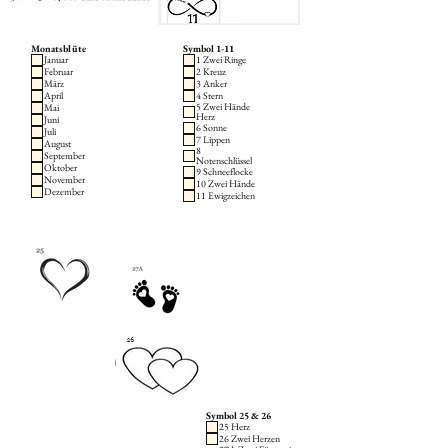
Monatsblüte
Symbol 1-11
Januar
1 Zwei Ringe
Februar
2 Kreuz
März
3 Anker
April
4 Stern
5 Zwei Hände
Mai
Herz
Juni
6 Sonne
Juli
7 Lippen
August
8
September
Notenschlüssel
Oktober
9 Schneeflocke
November
10 Zwei Hände
Dezember
11 Ewigzeichen
Symbol 25 & 26
25 Herz
26 Zwei Herzen