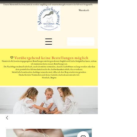
Unsere Muttermilchschmuckstücke werden sorgfältig und verantwortungsbewusst in der Schweiz hergestellt.
Warenkorb
WhatsApp schreiben
💛
Vorübergehend keine Bestellungen möglich
Damit ich alle bereits eingegangenen Bestellungen mit der gewohnten Sorgfalt und Liebe fertigstellen kann, nehme
ich momentan keine neuen Bestellungen an.
Die Nachfrage ist aktuell sehr hoch, und ich möchte vermeiden, dass die Lieferfristen zu lange werden oder dass
dein persönliches Schmuckstück nicht die Aufmerksamkeit erhält, die es verdient.
Sobald alle bestehenden Aufträge versendet sind, öffne ich den Shop wieder wie gewohnt.
Danke für dein Verständnis und deine Geduld, das bedeutet mir sehr viel.
Herzlich, Brigitte