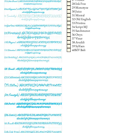
28 Ink Free
29 Monotyoe
30 Juice
31 Mistral
32 Old English
33 Pristina
34 Script MJ
35 Sarchmenst
36 Onyx
37 Viner
38 Aveddi
39 Sylfaen
40MV Boli