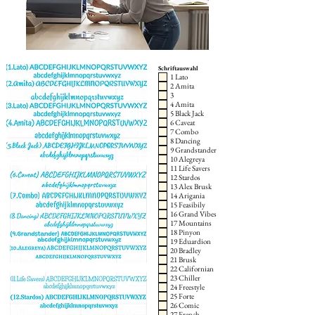
Schriftauswahl
1 Lato
2 Amita
3
4 Amita
5 Black Jack
6 Caveat
7 Combo
8 Dancing
9 Grandstander
10 Alegreya
11 Life Savers
12 Stardos
13 Alex Brusk
14 Arigania
15 Feasibily
16 Grand Vibes
17 Mountains
18 Pinyon
19 Eduardion
20 Bradley
21 Brusk
22 Californian
23 Chiller
24 Freestyle
25 Forte
26 Comic
27 French