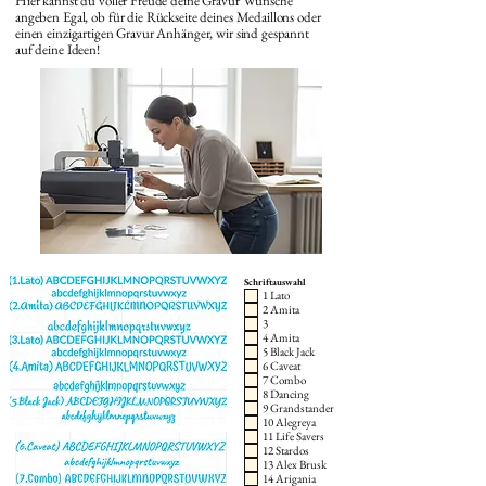
Hier kannst du voller Freude deine Gravur Wünsche
angeben Egal, ob für die Rückseite deines Medaillons oder
einen einzigartigen Gravur Anhänger, wir sind gespannt
auf deine Ideen!
Schriftauswahl
1 Lato
2 Amita
3
4 Amita
5 Black Jack
6 Caveat
7 Combo
8 Dancing
9 Grandstander
10 Alegreya
11 Life Savers
12 Stardos
13 Alex Brusk
14 Arigania