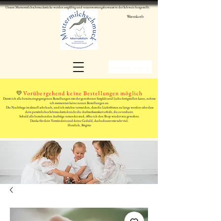
Unsere Muttermilchschmuckstücke werden sorgfältig und verantwortungsbewusst in der Schweiz hergestellt.
Warenkorb
WhatsApp schreiben
💛
Vorübergehend keine Bestellungen möglich
Damit ich alle bereits eingegangenen Bestellungen mit der gewohnten Sorgfalt und Liebe fertigstellen kann, nehme
ich momentan keine neuen Bestellungen an.
Die Nachfrage ist aktuell sehr hoch, und ich möchte vermeiden, dass die Lieferfristen zu lange werden oder dass
dein persönliches Schmuckstück nicht die Aufmerksamkeit erhält, die es verdient.
Sobald alle bestehenden Aufträge versendet sind, öffne ich den Shop wieder wie gewohnt.
Danke für dein Verständnis und deine Geduld, das bedeutet mir sehr viel.
Herzlich, Brigitte