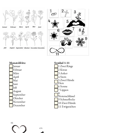
Monatsblüte
Symbol 1-11
Januar
1 Zwei Ringe
Februar
2 Kreuz
März
3 Anker
April
4 Stern
5 Zwei Hände
Mai
Herz
Juni
6 Sonne
Juli
7 Lippen
August
8
September
Notenschlüssel
Oktober
9 Schneeflocke
November
10 Zwei Hände
Dezember
11 Ewigzeichen