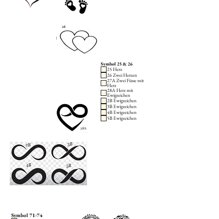
Symbol 25 & 26
25 Herz
26 Zwei Herzen
27A Zwei Füsse mit
Herz
28A Herz mit
Ewigzeichen
2B Ewigzeichen
3B Ewigzeichen
4B Ewigzeichen
5B Ewigzeichen
Symbol 71-74