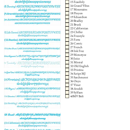
15 Feasibily
16 Grand Vibes
17 Mountains
18 Pinyon
19 Eduardion
20 Bradley
21 Brusk
22 Californian
23 Chiller
24 Freestyle
25 Forte
26 Comic
27 French
28 Ink Free
29 Monotyoe
30 Juice
31 Mistral
32 Old English
33 Pristina
34 Script MJ
35 Sarchmenst
36 Onyx
37 Viner
38 Aveddi
39 Sylfaen
40MV Boli