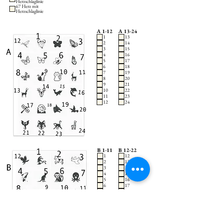
Herzschlaglinie
67 Herz mit
Herzschlaglinie
A 1-12
A 13-24
1
13
2
14
3
15
4
16
5
17
6
18
7
19
8
20
9
21
10
22
11
23
12
24
B 1-11
B 12-22
1
12
2
13
3
14
4
15
5
16
6
17
7
18
8
19
9
20
10
21
11
22