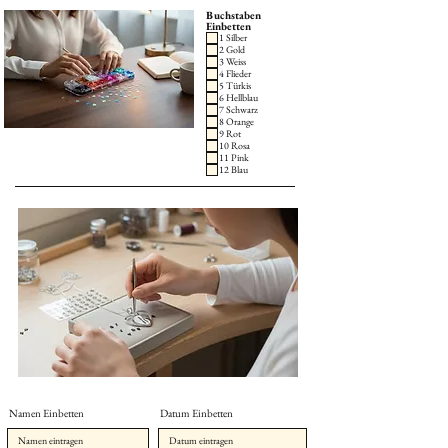
Buchstaben
Einbetten
1 Silber
2 Gold
3 Weiss
4 Flieder
5 Türkis
6 Hellblau
7 Schwarz
8 Orange
9 Rot
10 Rosa
11 Pink
12 Blau
Namen Einbetten
Datum Einbetten