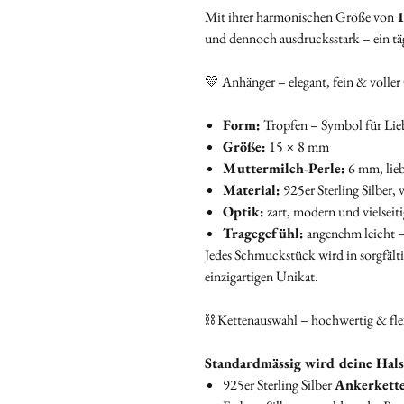
Mit ihrer harmonischen Größe von
1
und dennoch ausdrucksstark – ein täg
💛 Anhänger – elegant, fein & voller
Form:
Tropfen – Symbol für Lie
Größe:
15 × 8 mm
Muttermilch‑Perle:
6 mm, lieb
Material:
925er Sterling Silber, 
Optik:
zart, modern und vielseit
Tragegefühl:
angenehm leicht –
Jedes Schmuckstück wird in sorgfälti
einzigartigen Unikat.
⛓️ Kettenauswahl – hochwertig & fle
Standardmässig wird deine Halsk
925er Sterling Silber
Ankerkett