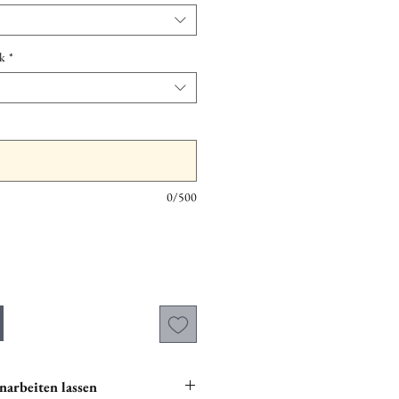
k
*
0/500
narbeiten lassen