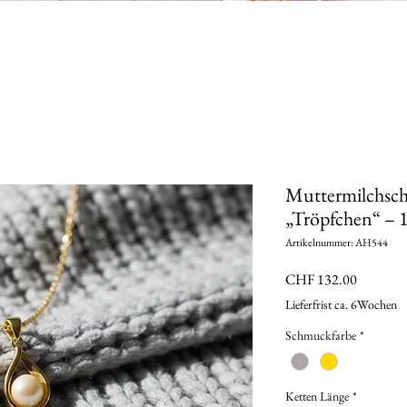
Muttermilchsc
„Tröpfchen“ – 
Artikelnummer: AH544
Preis
CHF 132.00
Lieferfrist ca. 6Wochen
Schmuckfarbe
*
Ketten Länge
*