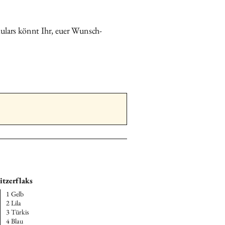
e, Vorname, Ort und
eschriften.
ulars könnt Ihr, euer Wunsch-
ial gut geschützt in
ouvert
an:
se
ngasse 1c 5082 Kaisten Schweiz
e (für Kundinnen aus DE)
Suter
Feldgrabenstrasse 3 79725
and
itzerflaks
1 Gelb
2 Lila
3 Türkis
4 Blau