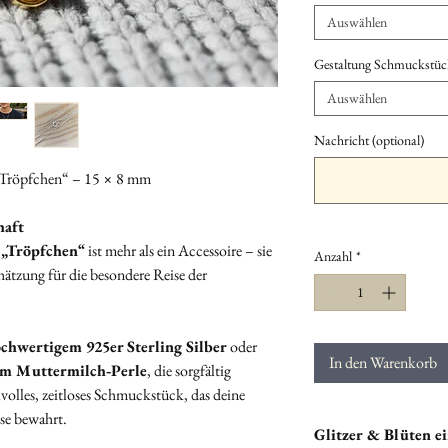
Auswählen
Gestaltung Schmuckstüc
Auswählen
Nachricht (optional)
Tröpfchen“ – 15 × 8 mm
haft
e
„Tröpfchen“
ist mehr als ein Accessoire – sie
Anzahl
*
chätzung für die besondere Reise der
chwertigem 925er Sterling Silber
oder
In den Warenkorb
m Muttermilch‑Perle
, die sorgfältig
ilvolles, zeitloses Schmuckstück, das deine
se bewahrt.
Glitzer & Blüten ei