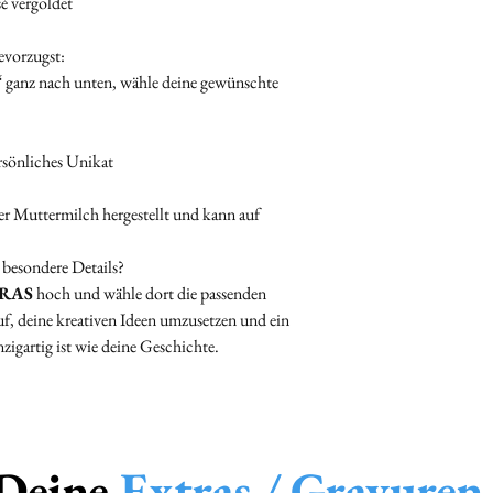
sé vergoldet
uns zu kontaktieren.
Muttermilchbeutel
Wir helfen Dir gerne w
Verwende zur Sich
evorzugst:
rechtzeitig das erhält
Umverpackung.
“
ganz nach unten, wähle deine gewünschte
Beschrifte den
äus
deiner
Bestellnu
💇‍♀️ Haare
rsönliches Unikat
Lege die Haarsträ
Herzen ab ca. 2 cm 
er Muttermilch hergestellt und kann auf
oder Alufolie
.
.
Beschrifte auch di
 besondere Details?
deiner
Bestellnu
RAS
hoch und wähle dort die passenden
🌸 Plazenta / Nabelsc
f, deine kreativen Ideen umzusetzen und ein
Die Plazenta muss
zigartig ist wie deine Geschichte.
getrocknet
sein.
Wenn du sie
verka
pro Schmuckstü
Die übrigen Kaps
 Deine
Extras / Gravuren
fertigen Schmuc