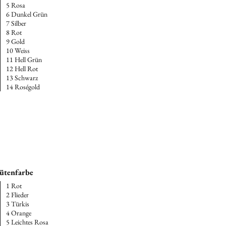
5 Rosa
6 Dunkel Grün
7 Silber
8 Rot
9 Gold
10 Weiss
11 Hell Grün
12 Hell Rot
13 Schwarz
14 Roségold
ütenfarbe
1 Rot
2 Flieder
3 Türkis
4 Orange
5 Leichtes Rosa