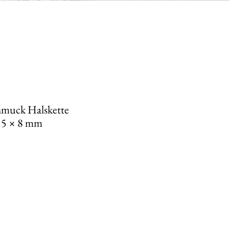
hmuck Halskette
15 × 8 mm