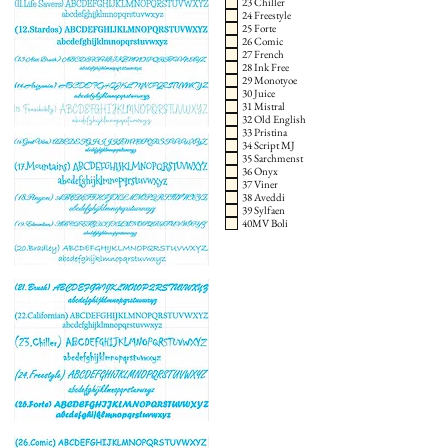
23 Chiller
24 Freestyle
25 Forte
26 Comic
27 French
28 Ink Free
29 Monotyoe
30 Juice
31 Mistral
32 Old English
33 Pristina
34 Script MJ
35 Sarchmenst
36 Onyx
37 Viner
38 Aveddi
39 Sylfaen
40MV Boli