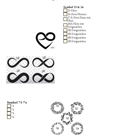
Symbol 25 & 26
25 Herz
26 Zwei Herzen
27A Zwei Füsse mit
Herz
28A Herz mit
Ewigzeichen
2B Ewigzeichen
3B Ewigzeichen
4B Ewigzeichen
5B Ewigzeichen
Symbol 71-74
71
72
73
74