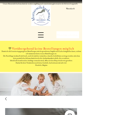
Unsere Muttermilchschmuckstücke werden sorgfältig und verantwortungsbewusst in der Schweiz hergestellt.
Warenkorb
WhatsApp schreiben
💛
Vorübergehend keine Bestellungen möglich
Damit ich alle bereits eingegangenen Bestellungen mit der gewohnten Sorgfalt und Liebe fertigstellen kann, nehme
ich momentan keine neuen Bestellungen an.
Die Nachfrage ist aktuell sehr hoch, und ich möchte vermeiden, dass die Lieferfristen zu lange werden oder dass
dein persönliches Schmuckstück nicht die Aufmerksamkeit erhält, die es verdient.
Sobald alle bestehenden Aufträge versendet sind, öffne ich den Shop wieder wie gewohnt.
Danke für dein Verständnis und deine Geduld, das bedeutet mir sehr viel.
Herzlich, Brigitte