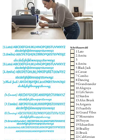
Schriftauswahl
1 Lato
2 Amita
3
4 Amita
5 Black Jack
6 Caveat
7 Combo
8 Dancing
9 Grandstander
10 Alegreya
11 Life Savers
12 Stardos
13 Alex Brusk
14 Arigania
15 Feasibily
16 Grand Vibes
17 Mountains
18 Pinyon
19 Eduardion
20 Bradley
21 Brusk
22 Californian