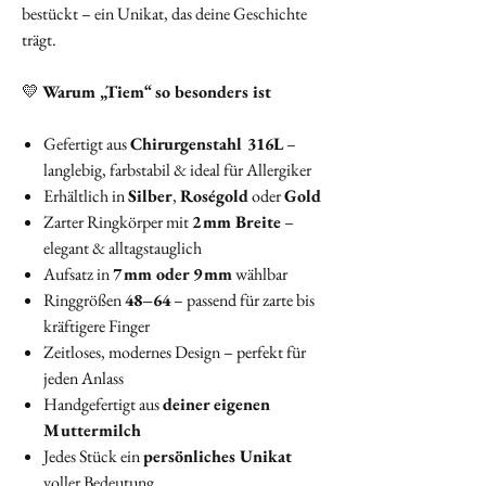
bestückt – ein Unikat, das deine Geschichte
trägt.
💛
Warum „Tiem“ so besonders ist
Gefertigt aus
Chirurgenstahl 316L
–
langlebig, farbstabil & ideal für Allergiker
Erhältlich in
Silber
,
Roségold
oder
Gold
Zarter Ringkörper mit
2 mm Breite
–
elegant & alltagstauglich
Aufsatz in
7 mm oder 9 mm
wählbar
Ringgrößen
48–64
– passend für zarte bis
kräftigere Finger
Zeitloses, modernes Design – perfekt für
jeden Anlass
Handgefertigt aus
deiner eigenen
Muttermilch
Jedes Stück ein
persönliches Unikat
voller Bedeutung