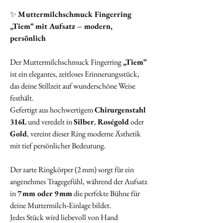
✨
Muttermilchschmuck Fingerring
„Tiem“ mit Aufsatz – modern,
persönlich
Der Muttermilchschmuck Fingerring
„Tiem“
ist ein elegantes, zeitloses Erinnerungsstück,
das deine Stillzeit auf wunderschöne Weise
festhält.
Gefertigt aus hochwertigem
Chirurgenstahl
316L
und veredelt in
Silber
,
Roségold
oder
Gold
, vereint dieser Ring moderne Ästhetik
mit tief persönlicher Bedeutung.
Der zarte Ringkörper (2 mm) sorgt für ein
angenehmes Tragegefühl, während der Aufsatz
in
7 mm oder 9 mm
die perfekte Bühne für
deine Muttermilch‑Einlage bildet.
Jedes Stück wird liebevoll von Hand