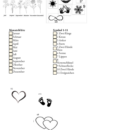
Monatsblüte
Symbol 1-11
Januar
1 Zwei Ringe
Februar
2 Kreuz
März
3 Anker
April
4 Stern
5 Zwei Hände
Mai
Herz
Juni
6 Sonne
Juli
7 Lippen
August
8
September
Notenschlüssel
Oktober
9 Schneeflocke
November
10 Zwei Hände
Dezember
11 Ewigzeichen