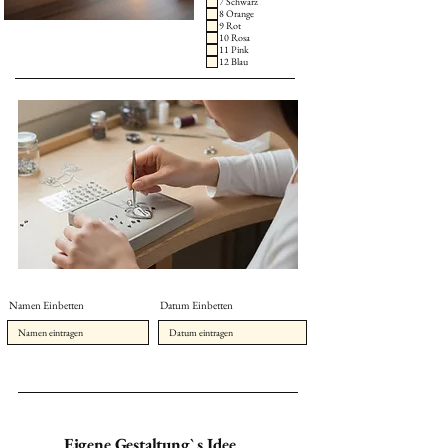
7 Schwarz
8 Orange
9 Rot
10 Rosa
11 Pink
12 Blau
Namen Einbetten
Datum Einbetten
Eigene Gestaltung` s Idee