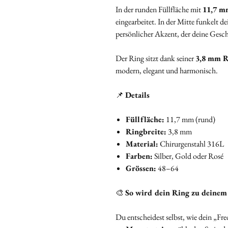
In der runden Füllfläche mit
11,7 m
eingearbeitet. In der Mitte funkelt d
persönlicher Akzent, der deine Gesch
Der Ring sitzt dank seiner
3,8 mm R
modern, elegant und harmonisch.
📌
Details
Füllfläche:
11,7 mm (rund)
Ringbreite:
3,8 mm
Material:
Chirurgenstahl 316L
Farben:
Silber, Gold oder Rosé
Grössen:
48–64
🎨
So wird dein Ring zu deinem
Du entscheidest selbst, wie dein „Fre