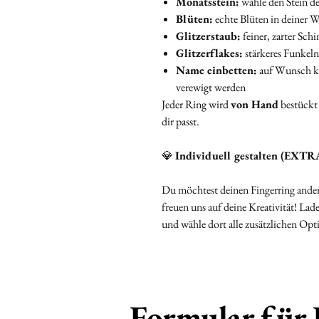
Monatsstein:
wähle den Stein d
Blüten:
echte Blüten in deiner 
Glitzerstaub:
feiner, zarter Sc
Glitzerflakes:
stärkeres Funkeln
Name einbetten:
auf Wunsch ka
verewigt werden
Jeder Ring wird
von Hand
bestückt 
dir passt.
💎
Individuell gestalten (EXTR
Du möchtest deinen Fingerring anders
freuen uns auf deine Kreativität! Lad
und wähle dort alle zusätzlichen Op
Formular für