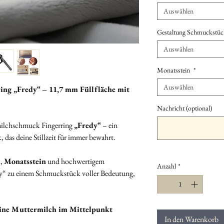
Auswählen
Gestaltung Schmuckstüc
Auswählen
Monatsstein
*
Auswählen
ng „Fredy“ – 11,7 mm Füllfläche mit
Nachricht (optional)
milchschmuck Fingerring
„Fredy“
– ein
, das deine Stillzeit für immer bewahrt.
h
,
Monatsstein
und hochwertigem
Anzahl
*
“ zu einem Schmuckstück voller Bedeutung,
eine Muttermilch im Mittelpunkt
In den Warenkorb