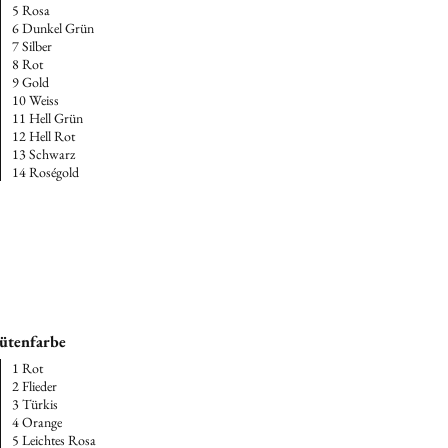
5 Rosa
6 Dunkel Grün
7 Silber
8 Rot
9 Gold
10 Weiss
11 Hell Grün
12 Hell Rot
13 Schwarz
14 Roségold
ütenfarbe
1 Rot
2 Flieder
3 Türkis
4 Orange
5 Leichtes Rosa