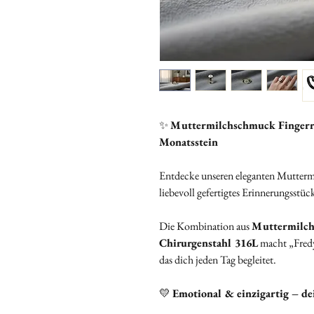
✨
Muttermilchschmuck Fingerri
Monatsstein
Entdecke unseren eleganten Mutter
liebevoll gefertigtes Erinnerungsstück
Die Kombination aus
Muttermilc
Chirurgenstahl 316L
macht „Fredy
das dich jeden Tag begleitet.
💛
Emotional & einzigartig – d