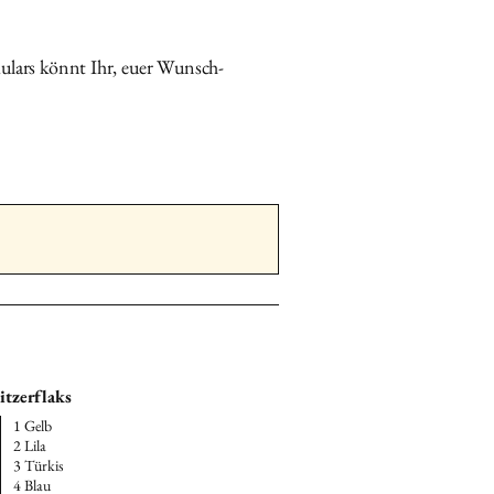
hnur
vor dem Versand vollständig
ulars könnt Ihr, euer Wunsch-
pselt
hast, sende mir
1–2 Kapseln
ck
.
eln bekommst du
mit deinem
kstück zurück
.
e, Vorname, Ort und
eschriften.
ial gut geschützt in
ouvert
an:
se
ngasse 1c 5082 Kaisten Schweiz
e (für Kundinnen aus DE)
itzerflaks
Suter
Feldgrabenstrasse 3 79725
1 Gelb
2 Lila
and
3 Türkis
4 Blau