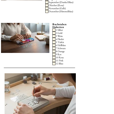
September (Dunkel Blau)
Oktober (Rosa)
November (Gelb)
Dezember (Himmelblau)
Buchstaben
Einbetten
1 Silber
2 Gold
3 Weiss
4 Flieder
5 Türkis
6 Hellblau
7 Schwarz
8 Orange
9 Rot
10 Rosa
11 Pink
12 Blau