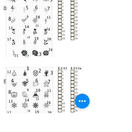
2
14
3
15
4
16
5
17
6
18
7
19
8
20
9
21
10
22
11
23
12
24
E 1-12
E 13-24
1
13
2
14
3
15
4
16
5
17
6
18
7
19
8
20
9
21
10
22
11
23
12
24