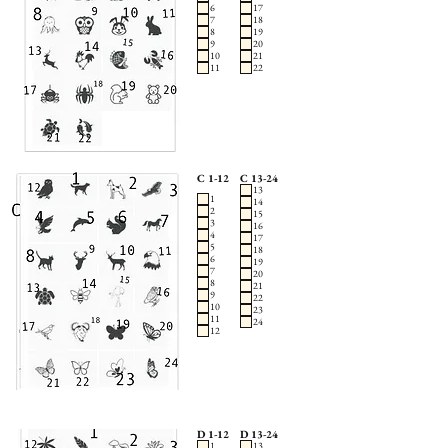
6
17
7
18
8
19
9
20
10
21
11
22
C 1-12
C 13-24
13
1
14
2
15
3
16
4
17
5
18
6
19
7
20
8
21
9
22
10
23
11
24
12
D 1-12
D 13-24
1
13