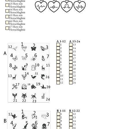
Herzschlaglinie
63 Herz mit
Herzschlaglinie
64 Herz mit
Herzschlaglinie
65 Herz mit
Herzschlaglinie
66 Herz mit
Herzschlaglinie
67 Herz mit
Herzschlaglinie
A 1-12
A 13-24
1
13
2
14
3
15
4
16
5
17
6
18
7
19
8
20
9
21
10
22
11
23
12
24
B 1-11
B 12-22
1
12
2
13
3
14
4
15
5
16