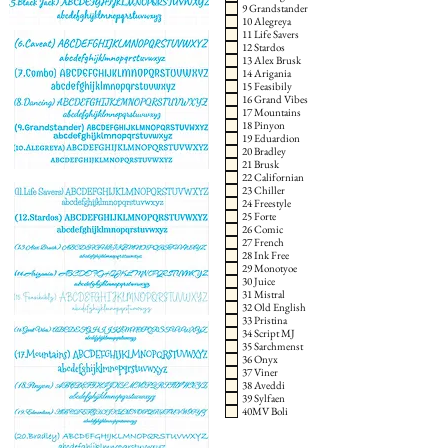
9 Grandstander
10 Alegreya
11 Life Savers
12 Stardos
13 Alex Brusk
14 Arigania
15 Feasibily
16 Grand Vibes
17 Mountains
18 Pinyon
19 Eduardion
20 Bradley
21 Brusk
22 Californian
23 Chiller
24 Freestyle
25 Forte
26 Comic
27 French
28 Ink Free
29 Monotyoe
30 Juice
31 Mistral
32 Old English
33 Pristina
34 Script MJ
35 Sarchmenst
36 Onyx
37 Viner
38 Aveddi
39 Sylfaen
40MV Boli