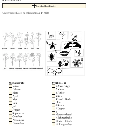
lade das hier hoch
Symbol hochladen
Unterstützte Datei hochladen (max. 15MB)
Monatsblüte
Symbol 1-11
Januar
1 Zwei Ringe
Februar
2 Kreuz
März
3 Anker
April
4 Stern
5 Zwei Hände
Mai
Herz
Juni
6 Sonne
Juli
7 Lippen
August
8
September
Notenschlüssel
Oktober
9 Schneeflocke
November
10 Zwei Hände
Dezember
11 Ewigzeichen