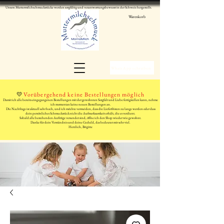
Unsere Muttermilchschmuckstücke werden sorgfältig und verantwortungsbewusst in der Schweiz hergestellt.
Warenkorb
WhatsApp schreiben
💛
Vorübergehend keine Bestellungen möglich
Damit ich alle bereits eingegangenen Bestellungen mit der gewohnten Sorgfalt und Liebe fertigstellen kann, nehme
ich momentan keine neuen Bestellungen an.
Die Nachfrage ist aktuell sehr hoch, und ich möchte vermeiden, dass die Lieferfristen zu lange werden oder dass
dein persönliches Schmuckstück nicht die Aufmerksamkeit erhält, die es verdient.
Sobald alle bestehenden Aufträge versendet sind, öffne ich den Shop wieder wie gewohnt.
Danke für dein Verständnis und deine Geduld, das bedeutet mir sehr viel.
Herzlich, Brigitte