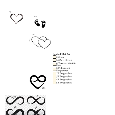
Symbol 25 & 26
25 Herz
26 Zwei Herzen
27A Zwei Füsse mit
Herz
28A Herz mit
Ewigzeichen
2B Ewigzeichen
3B Ewigzeichen
4B Ewigzeichen
5B Ewigzeichen