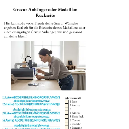
Gravur Anhänger oder Medaillon
Rückseite
Hier kannst du voller Freude deine Gravur Wünsche
angeben Egal, ob für die Rückseite deines Medaillons oder
einen einzigartigen Gravur Anhänger, wir sind gespannt
auf deine Ideen!
Schriftauswahl
1 Lato
2 Amita
3
4 Amita
5 Black Jack
6 Caveat
7 Combo
8 Dancing