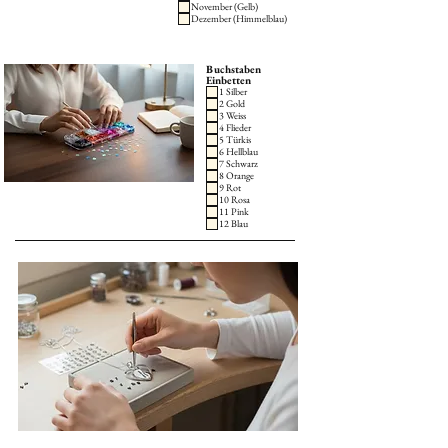
November (Gelb)
Dezember (Himmelblau)
Buchstaben
Einbetten
1 Silber
2 Gold
3 Weiss
4 Flieder
5 Türkis
6 Hellblau
7 Schwarz
8 Orange
9 Rot
10 Rosa
11 Pink
12 Blau