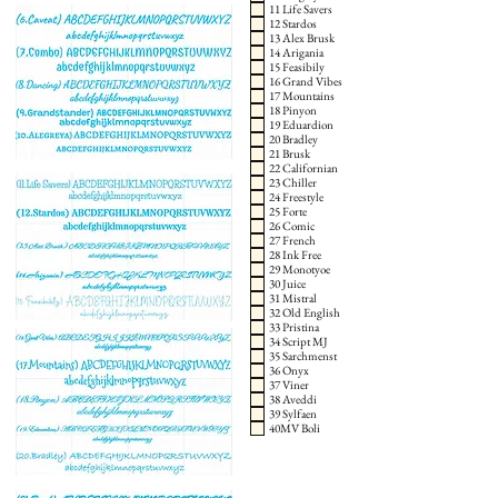
11 Life Savers
12 Stardos
13 Alex Brusk
14 Arigania
15 Feasibily
16 Grand Vibes
17 Mountains
18 Pinyon
19 Eduardion
20 Bradley
21 Brusk
22 Californian
23 Chiller
24 Freestyle
25 Forte
26 Comic
27 French
28 Ink Free
29 Monotyoe
30 Juice
31 Mistral
32 Old English
33 Pristina
34 Script MJ
35 Sarchmenst
36 Onyx
37 Viner
38 Aveddi
39 Sylfaen
40MV Boli