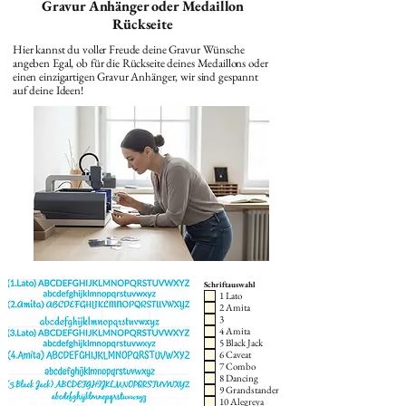
Gravur Anhänger oder Medaillon
Rückseite
Hier kannst du voller Freude deine Gravur Wünsche
angeben Egal, ob für die Rückseite deines Medaillons oder
einen einzigartigen Gravur Anhänger, wir sind gespannt
auf deine Ideen!
Schriftauswahl
1 Lato
2 Amita
3
4 Amita
5 Black Jack
6 Caveat
7 Combo
8 Dancing
9 Grandstander
10 Alegreya