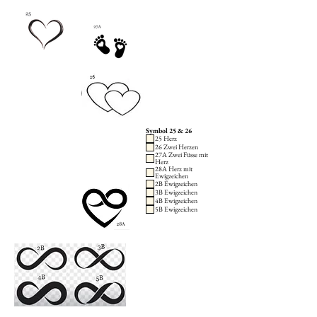
Symbol 25 & 26
25 Herz
26 Zwei Herzen
27A Zwei Füsse mit
Herz
28A Herz mit
Ewigzeichen
2B Ewigzeichen
3B Ewigzeichen
4B Ewigzeichen
5B Ewigzeichen