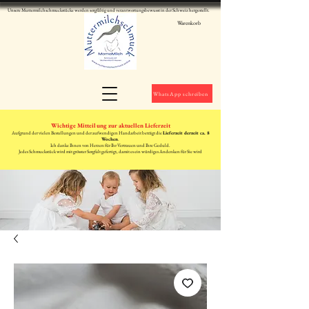
Unsere Muttermilchschmuckstücke werden sorgfältig und verantwortungsbewusst in der Schweiz hergestellt.
Warenkorb
WhatsApp schreiben
Wichtige Mitteilung zur aktuellen Lieferzeit
Aufgrund der vielen Bestellungen und der aufwendigen Handarbeit beträgt die
Lieferzeit derzeit ca. 8
Wochen
.
Ich danke Ihnen von Herzen für Ihr Vertrauen und Ihre Geduld.
Jedes Schmuckstück wird mit grösster Sorgfalt gefertigt, damit es ein würdiges Andenken für Sie wird