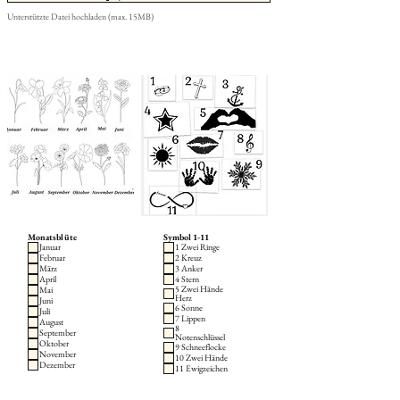
Unterstützte Datei hochladen (max. 15MB)
Monatsblüte
Symbol 1-11
Januar
1 Zwei Ringe
Februar
2 Kreuz
März
3 Anker
April
4 Stern
5 Zwei Hände
Mai
Herz
Juni
6 Sonne
Juli
7 Lippen
August
8
September
Notenschlüssel
Oktober
9 Schneeflocke
November
10 Zwei Hände
Dezember
11 Ewigzeichen