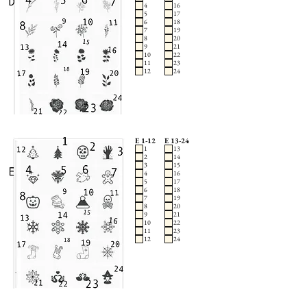
4
16
5
17
6
18
7
19
8
20
9
21
10
22
11
23
12
24
E 1-12
E 13-24
1
13
2
14
3
15
4
16
5
17
6
18
7
19
8
20
9
21
10
22
11
23
12
24