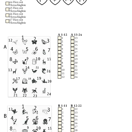
64 Herz mit
Herzschlaglinie
65 Herz mit
Herzschlaglinie
66 Herz mit
Herzschlaglinie
67 Herz mit
Herzschlaglinie
A 1-12
A 13-24
1
13
2
14
3
15
4
16
5
17
6
18
7
19
8
20
9
21
10
22
11
23
12
24
B 1-11
B 12-22
1
12
2
13
3
14
4
15
5
16
6
17
7
18