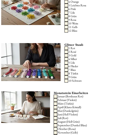
4 Orange
5 Leichtes Rosa
6 Pink
7 Lila
8 Grün
9 Rosa
10 Weiss
11 Gelb
12 Blau
Glitzer Staub
1 Rot
2 Rosé
3 Gold
4 Silber
5 Lila
6 Flieder
7 Blau
8 Türkis
9 Grün
10 Schwarz
Monatsstein Einarbeiten
Januar (Bordeaux Rot)
Februar (Violett)
März (Türkis)
April (Klares Kristall)
Mai (Dunkelgrün)
Juni (Hell Violett)
Juli (Rot)
August (Hell Grün)
September (Dunkel Blau)
Oktober (Rosa)
November (Gelb)