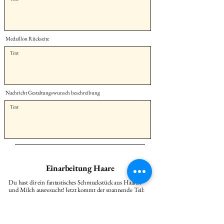
Medaillon Rückseite
Nachricht Gestaltungswunsch beschreibung
Einarbeitung Haare
Du hast dir ein fantastisches Schmuckstück aus Haaren
und Milch ausgesucht! Jetzt kommt der spannende Teil:
Du kannst deine eigene Idee für das Design bringen.
Schick uns einfach deine Skizze und wähle gleich alle
möglichen Extras aus, die du verarbeitet haben möchtest.
Oder beschreibe uns deinen Gestaltung`s Wunsch.