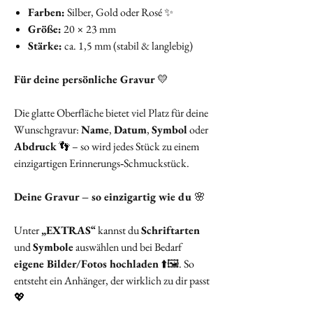
Farben:
Silber, Gold oder Rosé ✨
Größe:
20 × 23 mm
Stärke:
ca. 1,5 mm (stabil & langlebig)
Für deine persönliche Gravur
💛
Die glatte Oberfläche bietet viel Platz für deine
Wunschgravur:
Name
,
Datum
,
Symbol
oder
Abdruck
👣 – so wird jedes Stück zu einem
einzigartigen Erinnerungs‑Schmuckstück.
Deine Gravur – so einzigartig wie du
🌸
Unter
„EXTRAS“
kannst du
Schriftarten
und
Symbole
auswählen und bei Bedarf
eigene Bilder/Fotos hochladen
⬆️🖼️. So
entsteht ein Anhänger, der wirklich zu dir passt
💖