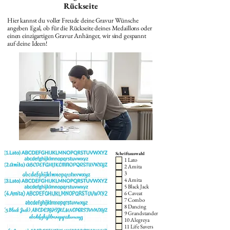
Rückseite
Hier kannst du voller Freude deine Gravur Wünsche
angeben Egal, ob für die Rückseite deines Medaillons oder
einen einzigartigen Gravur Anhänger, wir sind gespannt
auf deine Ideen!
Schriftauswahl
1 Lato
2 Amita
3
4 Amita
5 Black Jack
6 Caveat
7 Combo
8 Dancing
9 Grandstander
10 Alegreya
11 Life Savers