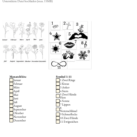
Unterstützte Datei hochladen (max. 15MB)
Monatsblüte
Symbol 1-11
Januar
1 Zwei Ringe
Februar
2 Kreuz
März
3 Anker
April
4 Stern
5 Zwei Hände
Mai
Herz
Juni
6 Sonne
Juli
7 Lippen
August
8
September
Notenschlüssel
Oktober
9 Schneeflocke
November
10 Zwei Hände
Dezember
11 Ewigzeichen