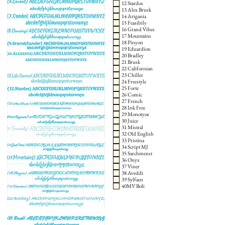
12 Stardos
13 Alex Brusk
14 Arigania
15 Feasibily
16 Grand Vibes
17 Mountains
18 Pinyon
19 Eduardion
20 Bradley
21 Brusk
22 Californian
23 Chiller
24 Freestyle
25 Forte
26 Comic
27 French
28 Ink Free
29 Monotyoe
30 Juice
31 Mistral
32 Old English
33 Pristina
34 Script MJ
35 Sarchmenst
36 Onyx
37 Viner
38 Aveddi
39 Sylfaen
40MV Boli