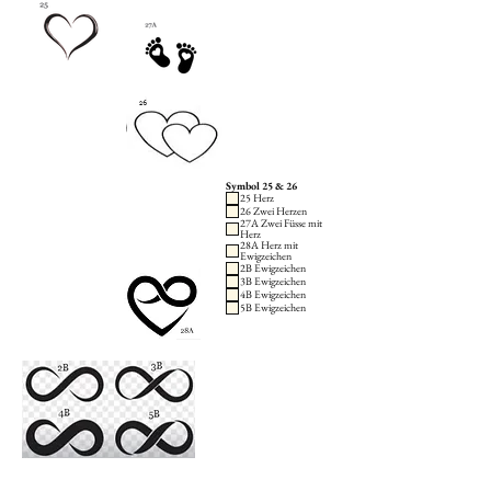
Symbol 25 & 26
25 Herz
26 Zwei Herzen
27A Zwei Füsse mit
Herz
28A Herz mit
Ewigzeichen
2B Ewigzeichen
3B Ewigzeichen
4B Ewigzeichen
5B Ewigzeichen