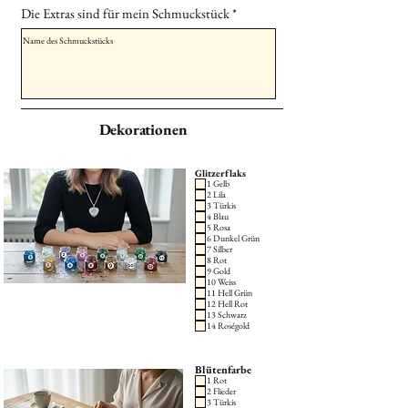
Die Extras sind für mein Schmuckstück
Dekorationen
Glitzerflaks
1 Gelb
2 Lila
3 Türkis
4 Blau
5 Rosa
6 Dunkel Grün
7 Silber
8 Rot
9 Gold
10 Weiss
11 Hell Grün
12 Hell Rot
13 Schwarz
14 Roségold
Blütenfarbe
1 Rot
2 Flieder
3 Türkis