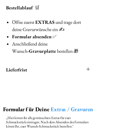
Bestellablauf
🛒
Öffne zuerst
EXTRAS
und trage dort
deine Gravurwünsche ein ✍️
Formular absenden
✅
Anschließend deine
Wunsch‑
Gravurplatte
bestellen 🎁
Lieferfrist
Die Lieferzeit beträgt ca. 1 Wochen
Formular für Deine
Extras / Gravuren
„Hier könnt ihr alle gewünschten Extras für euer
Schmuckstück eintragen. Nach dem Absenden des Formulars
könnt Ihr, euer Wunsch-Schmuckstück bestellen."