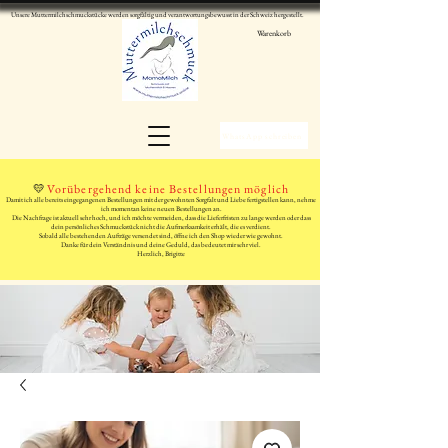
Unsere Muttermilchschmuckstücke werden sorgfältig und verantwortungsbewusst in der Schweiz hergestellt.
Warenkorb
WhatsApp schreiben
💛
Vorübergehend keine Bestellungen möglich
Damit ich alle bereits eingegangenen Bestellungen mit der gewohnten Sorgfalt und Liebe fertigstellen kann, nehme
ich momentan keine neuen Bestellungen an.
Die Nachfrage ist aktuell sehr hoch, und ich möchte vermeiden, dass die Lieferfristen zu lange werden oder dass
dein persönliches Schmuckstück nicht die Aufmerksamkeit erhält, die es verdient.
Sobald alle bestehenden Aufträge versendet sind, öffne ich den Shop wieder wie gewohnt.
Danke für dein Verständnis und deine Geduld, das bedeutet mir sehr viel.
Herzlich, Brigitte