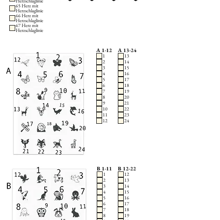
Herzschlaglinie
65 Herz mit
Herzschlaglinie
66 Herz mit
Herzschlaglinie
67 Herz mit
Herzschlaglinie
A 1-12
A 13-24
1
13
2
14
3
15
4
16
5
17
6
18
7
19
8
20
9
21
10
22
11
23
12
24
B 1-11
B 12-22
1
12
2
13
3
14
4
15
5
16
6
17
7
18
8
19