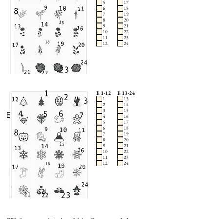
5
17
6
18
7
19
8
20
9
21
10
22
11
23
12
24
E 1-12
E 13-24
1
13
2
14
3
15
4
16
5
17
6
18
7
19
8
20
9
21
10
22
11
23
12
24