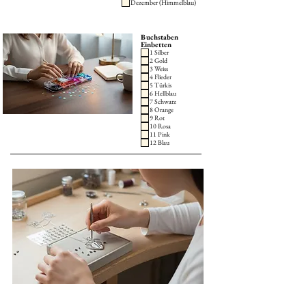
Dezember (Himmelblau)
Buchstaben
Einbetten
1 Silber
2 Gold
3 Weiss
4 Flieder
5 Türkis
6 Hellblau
7 Schwarz
8 Orange
9 Rot
10 Rosa
11 Pink
12 Blau