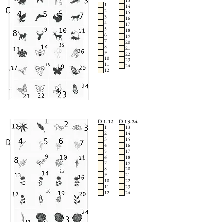
13
1
14
2
15
3
16
4
17
5
18
6
19
7
20
8
21
9
22
10
23
11
24
12
D 1-12
D 13-24
1
13
2
14
3
15
4
16
5
17
6
18
7
19
8
20
9
21
10
22
11
23
12
24