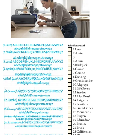
Schriftauswahl
1 Lato
2 Amita
3
4 Amita
5 Black Jack
6 Caveat
7 Combo
8 Dancing
9 Grandstander
10 Alegreya
11 Life Savers
12 Stardos
13 Alex Brusk
14 Arigania
15 Feasibily
16 Grand Vibes
17 Mountains
18 Pinyon
19 Eduardion
20 Bradley
21 Brusk
22 Californian