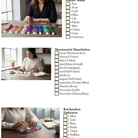
Glitzer Staub
1 Rot
2 Rosé
3 Gold
4 Silber
5 Lila
6 Flieder
7 Blau
8 Türkis
9 Grün
10 Schwarz
Monatsstein Einarbeiten
Januar (Bordeaux Rot)
Februar (Violett)
März (Türkis)
April (Klares Kristall)
Mai (Dunkelgrün)
Juni (Hell Violett)
Juli (Rot)
August (Hell Grün)
September (Dunkel Blau)
Oktober (Rosa)
November (Gelb)
Dezember (Himmelblau)
Buchstaben
Einbetten
1 Silber
2 Gold
3 Weiss
4 Flieder
5 Türkis
6 Hellblau