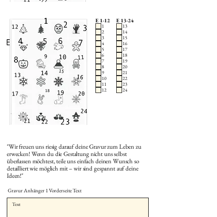
E 1-12
E 13-24
1
13
2
14
3
15
4
16
5
17
6
18
7
19
8
20
9
21
10
22
11
23
12
24
"Wir freuen uns riesig darauf deine Gravur zum Leben zu
erwecken! Wenn du die Gestaltung nicht uns selbst
überlassen möchtest, teile uns einfach deinen Wunsch so
detailliert wie möglich mit – wir sind gespannt auf deine
Ideen!"
Gravur Anhänger 1 Vorderseite Text