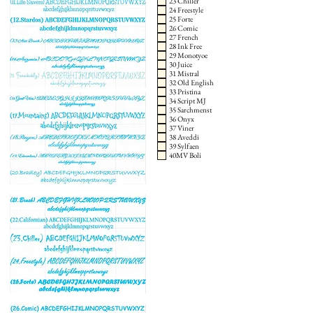
23 Chiller
24 Freestyle
25 Forte
26 Comic
27 French
28 Ink Free
29 Monotyoe
30 Juice
31 Mistral
32 Old English
33 Pristina
34 Script MJ
35 Sarchmenst
36 Onyx
37 Viner
38 Aveddi
39 Sylfaen
40MV Boli