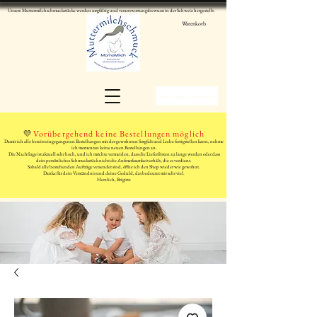
Unsere Muttermilchschmuckstücke werden sorgfältig und verantwortungsbewusst in der Schweiz hergestellt.
Warenkorb
WhatsApp schreiben
💛
Vorübergehend keine Bestellungen möglich
Damit ich alle bereits eingegangenen Bestellungen mit der gewohnten Sorgfalt und Liebe fertigstellen kann, nehme
ich momentan keine neuen Bestellungen an.
Die Nachfrage ist aktuell sehr hoch, und ich möchte vermeiden, dass die Lieferfristen zu lange werden oder dass
dein persönliches Schmuckstück nicht die Aufmerksamkeit erhält, die es verdient.
Sobald alle bestehenden Aufträge versendet sind, öffne ich den Shop wieder wie gewohnt.
Danke für dein Verständnis und deine Geduld, das bedeutet mir sehr viel.
Herzlich, Brigitte