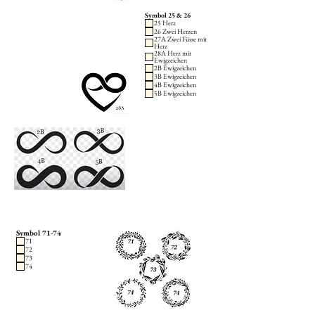
Symbol 25 & 26
25 Herz
26 Zwei Herzen
27A Zwei Füsse mit
Herz
28A Herz mit
Ewigzeichen
2B Ewigzeichen
3B Ewigzeichen
4B Ewigzeichen
5B Ewigzeichen
Symbol 71-74
71
72
73
74