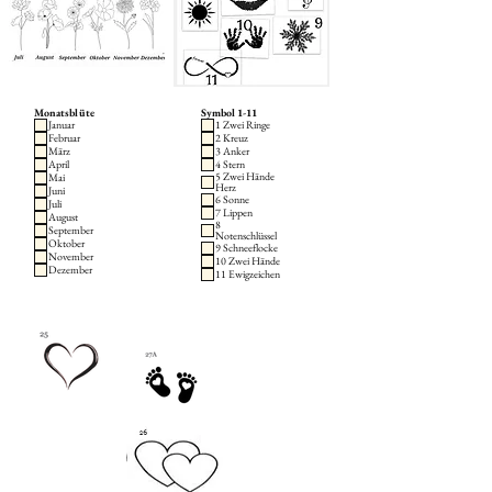
Monatsblüte
Symbol 1-11
Januar
1 Zwei Ringe
Februar
2 Kreuz
März
3 Anker
April
4 Stern
5 Zwei Hände
Mai
Herz
Juni
6 Sonne
Juli
7 Lippen
August
8
September
Notenschlüssel
Oktober
9 Schneeflocke
November
10 Zwei Hände
Dezember
11 Ewigzeichen