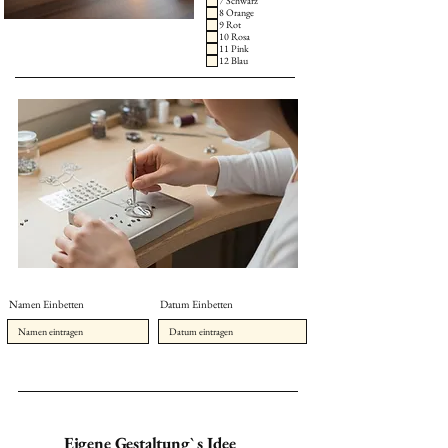
7 Schwarz
8 Orange
9 Rot
10 Rosa
11 Pink
12 Blau
Namen Einbetten
Datum Einbetten
Eigene Gestaltung` s Idee