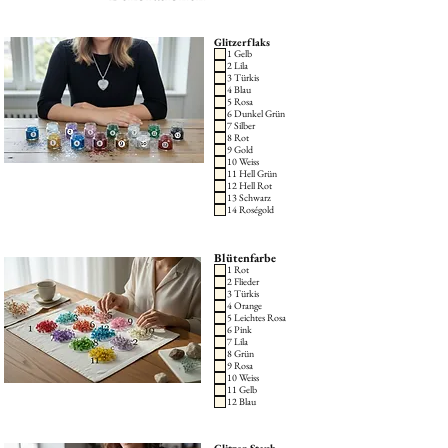
Glitzerflaks
1 Gelb
2 Lila
3 Türkis
4 Blau
5 Rosa
6 Dunkel Grün
7 Silber
8 Rot
9 Gold
10 Weiss
11 Hell Grün
12 Hell Rot
13 Schwarz
14 Roségold
Blütenfarbe
1 Rot
2 Flieder
3 Türkis
4 Orange
5 Leichtes Rosa
6 Pink
7 Lila
8 Grün
9 Rosa
10 Weiss
11 Gelb
12 Blau